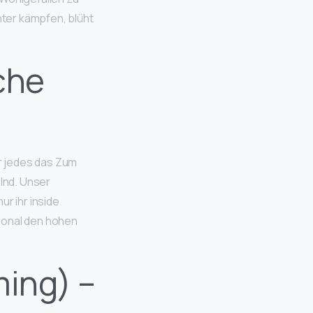
nter kämpfen, blüht
che
r jedes das Zum
lnd. Unser
r ihr inside
ional den hohen
ming) –