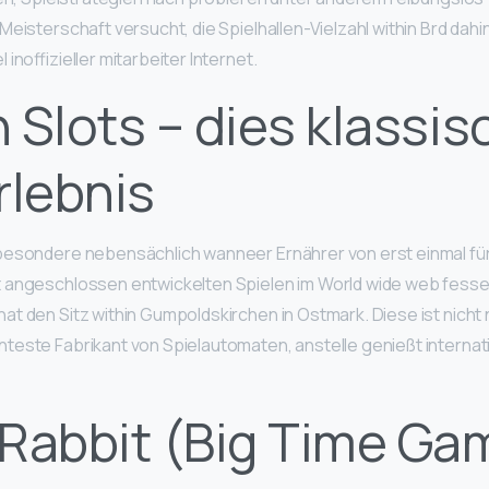
Meisterschaft versucht, die Spielhallen-Vielzahl within Brd dahi
inoffizieller mitarbeiter Internet.
 Slots – dies klassis
rlebnis
besondere nebensächlich wanneer Ernährer von erst einmal fü
 angeschlossen entwickelten Spielen im World wide web fesse
t den Sitz within Gumpoldskirchen in Ostmark. Diese ist nicht nu
teste Fabrikant von Spielautomaten, anstelle genießt internat
Rabbit (Big Time Ga