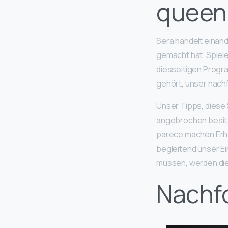
queens
Sera handelt einand
gemacht hat. Spiele
diesseitigen Progr
gehört, unser nach
Unser Tipps, diese 
angebrochen besitz
parece machen Erhö
begleitend unser Ei
müssen, werden di
Nachfo