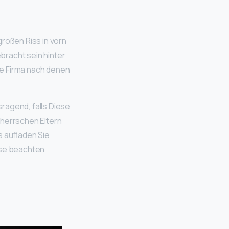
großen Riss in vorn
bracht sein hinter
ie Firma nach denen
ragend, falls Diese
herrschen Eltern
 aufladen Sie
ise beachten