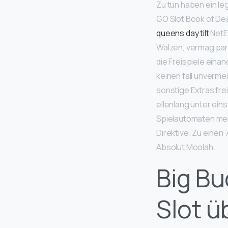
Zu tun haben ein le
GO Slot Book of De
queens day tilt
NetEn
Walzen, vermag par
die Freispiele einan
keinen fall unvermei
sonstige Extras fr
ellenlang unter eins
Spielautomaten mei
Direktive. Zu einen
Absolut Moolah.
Big Bu
Slot ü