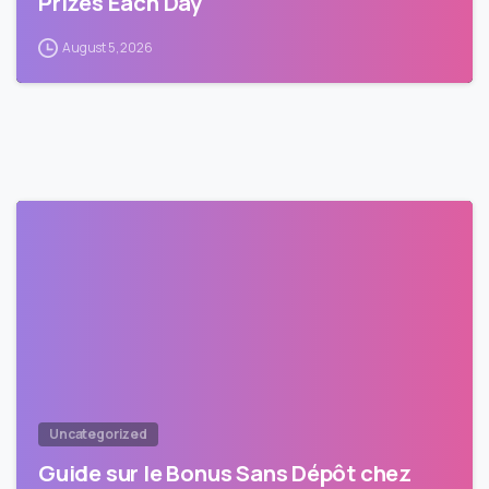
Prizes Each Day
August 5, 2026
Uncategorized
Guide sur le Bonus Sans Dépôt chez