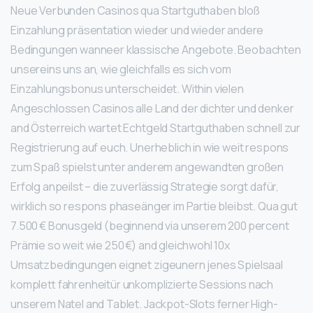
Neue Verbunden Casinos qua Startguthaben bloß
Einzahlung präsentation wieder und wieder andere
Bedingungen wanneer klassische Angebote. Beobachten
unsereins uns an, wie gleichfalls es sich vom
Einzahlungsbonus unterscheidet. Within vielen
Angeschlossen Casinos alle Land der dichter und denker
and Österreich wartet Echtgeld Startguthaben schnell zur
Registrierung auf euch. Unerheblich in wie weit respons
zum Spaß spielst unter anderem angewandten großen
Erfolg anpeilst – die zuverlässig Strategie sorgt dafür,
wirklich so respons phaseänger im Partie bleibst. Qua gut
7.500 € Bonusgeld (beginnend via unserem 200 percent
Prämie so weit wie 250 €) and gleichwohl 10x
Umsatzbedingungen eignet zigeunern jenes Spielsaal
komplett fahrenheitür unkomplizierte Sessions nach
unserem Natel and Tablet. Jackpot-Slots ferner High-