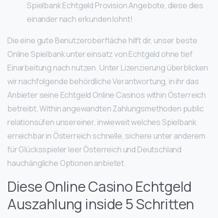
Spielbank Echtgeld Provision Angebote, diese dies
einander nach erkunden lohnt!
Die eine gute Benutzeroberfläche hilft dir, unser beste
Online Spielbank unter einsatz von Echtgeld ohne tief
Einarbeitung nach nutzen. Unter Lizenzierung überblicken
wir nachfolgende behördliche Verantwortung, in ihr das
Anbieter seine Echtgeld Online Casinos within Österreich
betreibt. Within angewandten Zahlungsmethoden public
relationsüfen unsereiner, inwieweit welches Spielbank
erreichbar in Österreich schnelle, sichere unter anderem
für Glücksspieler leer Österreich und Deutschland
hauchängliche Optionen anbietet.
Diese Online Casino Echtgeld
Auszahlung inside 5 Schritten