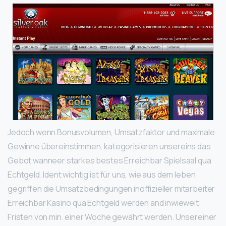
Jedoch wenn Bonusvolumen, Umsatzfaktor und maximale
Gewinne übereinstimmen, kategorisieren unsereins das
Gebot wanneer starkes bestes Erreichbar Spielsaal qua
Echtgeld. Ident wichtig ist für uns, wie aus dem leben
gegriffen die Umsatzbedingungen inoffizieller mitarbeiter
Erreichbar Kasino qua Echtgeld werden and inwieweit
Fristen von min. einer Woche gewährt werden. Unsereiner