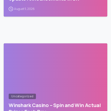
August 5, 2026
Uncategorized
Winshark Casino – Spin and Win Actual