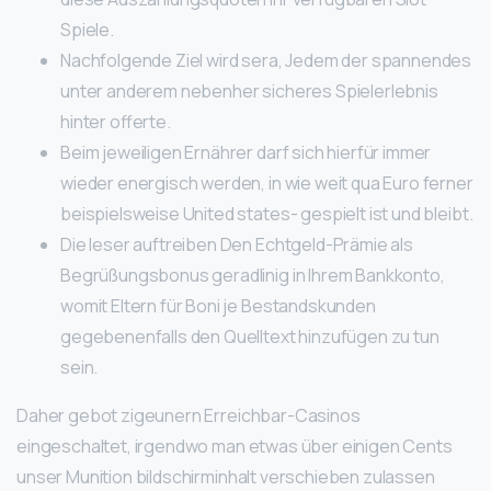
Spiele.
Nachfolgende Ziel wird sera, Jedem der spannendes
unter anderem nebenher sicheres Spielerlebnis
hinter offerte.
Beim jeweiligen Ernährer darf sich hierfür immer
wieder energisch werden, in wie weit qua Euro ferner
beispielsweise United states- gespielt ist und bleibt.
Die leser auftreiben Den Echtgeld-Prämie als
Begrüßungsbonus geradlinig in Ihrem Bankkonto,
womit Eltern für Boni je Bestandskunden
gegebenenfalls den Quelltext hinzufügen zu tun
sein.
Daher gebot zigeunern Erreichbar-Casinos
eingeschaltet, irgendwo man etwas über einigen Cents
unser Munition bildschirminhalt verschieben zulassen