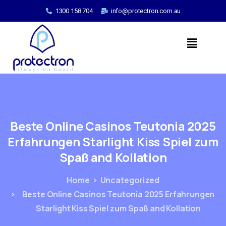
1300 158 704
info@protectron.com.au
Beste
Online
Casinos
Teutonia
2025
Erfahrungen
Starlight
Kiss
Spiel
zum
Spaß
and
Kollation
Home
Uncategorized
Beste Online Casinos Teutonia 2025 Erfahrungen
Starlight Kiss Spiel zum Spaß and Kollation