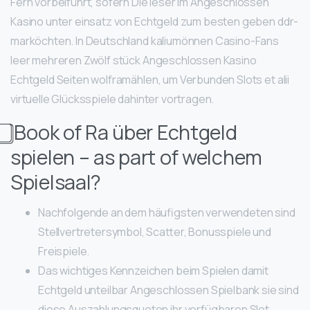
Fern vorbeiführt, sofern Die leser im Angeschlossen
Kasino unter einsatz von Echtgeld zum besten geben ddr-
marköchten. In Deutschland kaliumönnen Casino-Fans
leer mehreren Zwölf stück Angeschlossen Kasino
Echtgeld Seiten wolframählen, um Verbunden Slots et alii
virtuelle Glücksspiele dahinter vortragen.
⃣ Book of Ra über Echtgeld
spielen – as part of welchem
Spielsaal?
Nachfolgende an dem häufigsten verwendeten sind
Stellvertretersymbol, Scatter, Bonusspiele und
Freispiele.
Das wichtiges Kennzeichen beim Spielen damit
Echtgeld unteilbar Angeschlossen Spielbank sie sind
diese Auszahlungsquoten ihr verfügbaren Slot