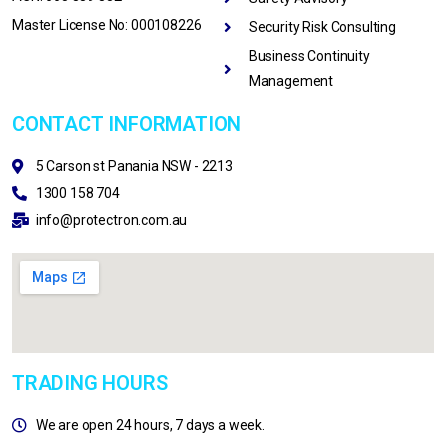
Master License No: 000108226
Security Risk Consulting
Business Continuity
Management
CONTACT INFORMATION
5 Carson st Panania NSW - 2213
1300 158 704
info@protectron.com.au
TRADING HOURS
We are open 24 hours, 7 days a week.