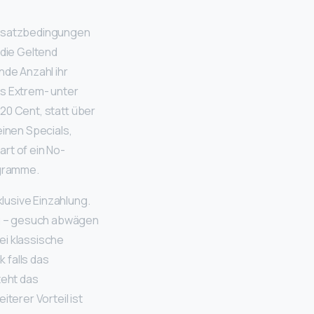
 Umsatzbedingungen
die Geltend
de Anzahl ihr
s Extrem- unter
20 Cent, statt über
einen Specials,
rt of ein No-
ogramme.
lusive Einzahlung.
ung – gesuch abwägen
bei klassische
 falls das
teht das
terer Vorteil ist