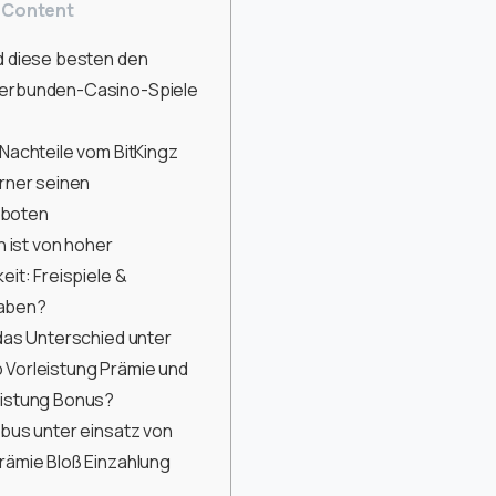
Content
d diese besten den
erbunden-Casino-Spiele
 Nachteile vom BitKingz
erner seinen
boten
 ist von hoher
eit: Freispiele &
aben?
 das Unterschied unter
 Vorleistung Prämie und
eistung Bonus?
abus unter einsatz von
rämie Bloß Einzahlung