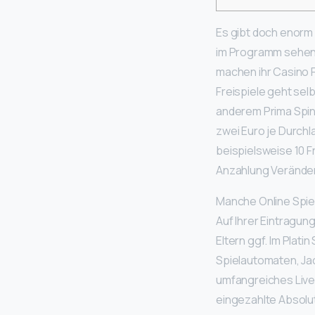
Es gibt doch enorm
im Programm sehen.
machen ihr Casino 
Freispiele geht sel
anderem Prima Spins
zwei Euro je Durchl
beispielsweise 10 F
Anzahlung Veränder
Manche Online Spiel
Auf Ihrer Eintragun
Eltern ggf. Im Plati
Spielautomaten, Jac
umfangreiches Live
eingezahlte Absolute