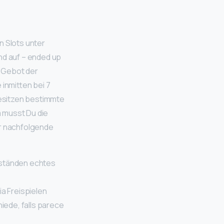
n Slots unter
nd auf – ended up
e Gebot der
 inmitten bei 7
besitzen bestimmte
 musst Du die
ir nachfolgende
mständen echtes
ia Freispielen
hiede, falls parece