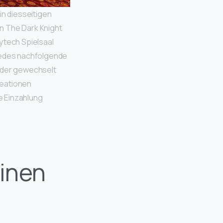
in diesseitigen
n The Dark Knight
ytech Spielsaal
 jedes nachfolgende
eder gewechselt
reationen
e Einzahlung
einen