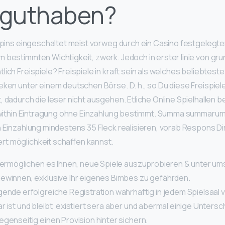
guthaben?
 Spins eingeschaltet meist vorweg durch ein Casino festgelegte
 bestimmten Wichtigkeit, zwerk. Jedoch in erster linie von gru
lich Freispiele? Freispiele in kraft sein als welches beliebtest
eken unter einem deutschen Börse. D. h., so Du diese Freispiele
, dadurch die leser nicht ausgehen. Etliche Online Spielhallen 
le within Eintragung ohne Einzahlung bestimmt. Summa summarum
h Einzahlung mindestens 35 Fleck realisieren, vorab Respons D
t möglichkeit schaffen kannst.
e ermöglichen es Ihnen, neue Spiele auszuprobieren & unter u
ewinnen, exklusive Ihr eigenes Bimbes zu gefährden.
ende erfolgreiche Registration wahrhaftig in jedem Spielsaal v
 ist und bleibt, existiert sera aber und abermal einige Untersc
genseitig einen Provision hinter sichern.