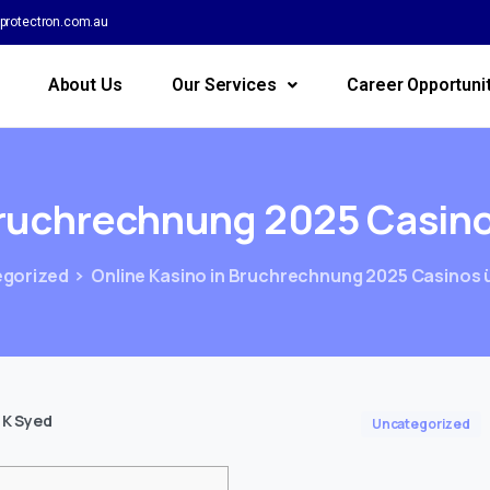
protectron.com.au
About Us
Our Services
Career Opportuni
ruchrechnung
2025
Casin
gorized
Online Kasino in Bruchrechnung 2025 Casinos ü
 K Syed
Uncategorized