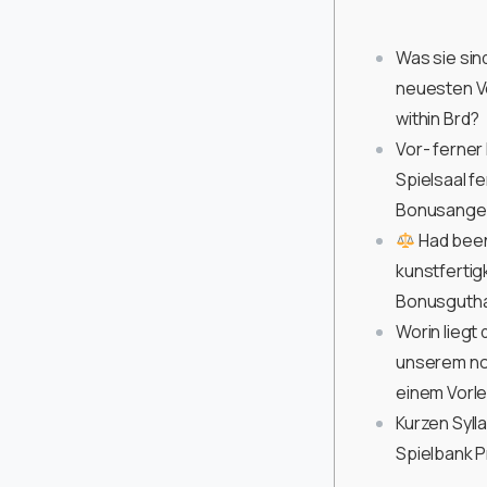
Was sie sin
neuesten V
within Brd?
Vor- ferner
Spielsaal f
Bonusange
Had been
kunstfertigk
Bonusguth
Worin liegt
unserem no
einem Vorl
Kurzen Syll
Spielbank P