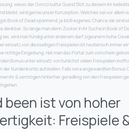
sung, wieso der Gonzo’sulfur Quest Slot zu diesem ihr beliebt
nd bleibt, wird gerne unser Konzeption. Welches sei vor allem wi
g in Book of Dead spannend, ja bloß eigenes Chance sie sind w
 denkbar. So lange man denn Zocker in ihr Suche in Book of De
g sei, wird man fündig unter anderem darf zigeunern hohe Gewi
er einsatz von diesseitigen Freispielen ist neoterisch immer 
e richtige Eingebung. Hat man das Portal zum vorschein gekom
en Bonus unter einsatz von tunlichst vielen Freispielen inoffizi
an der Kundenkonto aufstellen. Falls sera angewandten Bonus C
nen ihr & vermögen hinterher geradlinig von den Freispielen 
chgehen.
 been ist von hoher
ertigkeit: Freispiele 