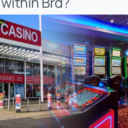
 within Brd?