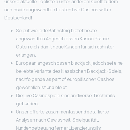
unsere aktuelle Topliste a unter anderem spielt zudem
nun inside angewandten besten Live Casinos within
Deutschland!
So gut wie jede Bahnsteig bietet heute
angewandten Angeschlossen Kasino Prämie
Österreich, damit neue Kunden für sich dahinter
erlangen.
European angeschlossen blackjack jedoch sei eine
beliebte Variante des klassischen Blackjack-Spiels,
nachfolgende as part of europäischen Casinos
gewöhnlich ist und bleibt.
Die Live Casinospiele sind an diverse Tischlimits
gebunden.
Unser offerte zusammenfassend detaillierte
Analysen nach Gewissheit, Spielqualität,
Kundenbetreuung ferner Lizenzierung ihr