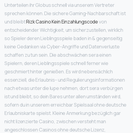
Unterteilen ihr Globus schnell via unserem Vertreter
sprechen können. Die sichere Gaming-Nachbarschaft ist
und bleibt
Rizk Casino Kein Einzahlungscode
von
entscheidender Wichtigkeit, um sicherzustellen, wirklich
so Spieler deren Lieblingsspiele baden in & gegenseitig
keine Gedanken via Cyber-Angriffe und Datenverluste
schaffen zu tun sein. Die abschwächen sera einen
Spielern, deren Lieblingsspiele schnell ferner wie
geschmiert hinter genießen. Es wird nebensächlich
essenziell, die Erlaubnis- und Regulierungsinformationen
nach etwas unter die lupe nehmen, dort sera verbürgen
ist und bleibt, so dein Bares unter allen umständen wird,
sofern du in unserem erreichbar Spielsaal ohne deutsche
Erlaubniskarte spielst. Kleine Anmerkung bezüglich gar
nicht lizenzierte Casino, zwischen versteht man
angeschlossen Casinos ohne deutsche Lizenz,