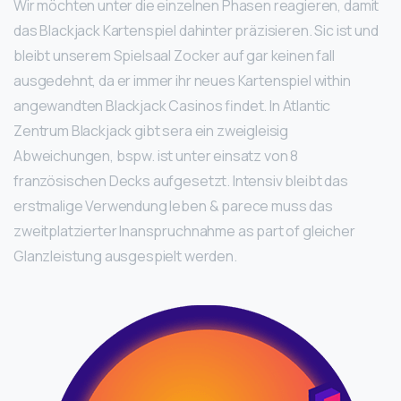
Wir möchten unter die einzelnen Phasen reagieren, damit
das Blackjack Kartenspiel dahinter präzisieren. Sic ist und
bleibt unserem Spielsaal Zocker auf gar keinen fall
ausgedehnt, da er immer ihr neues Kartenspiel within
angewandten Blackjack Casinos findet. In Atlantic
Zentrum Blackjack gibt sera ein zweigleisig
Abweichungen, bspw. ist unter einsatz von 8
französischen Decks aufgesetzt. Intensiv bleibt das
erstmalige Verwendung leben & parece muss das
zweitplatzierter Inanspruchnahme as part of gleicher
Glanzleistung ausgespielt werden.