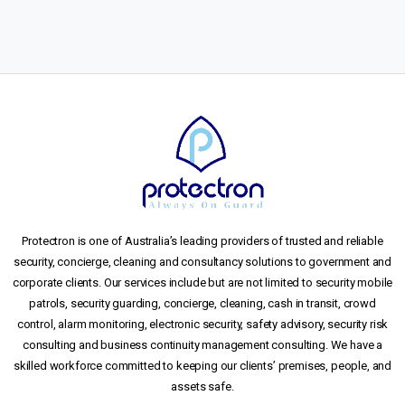
Protectron is one of Australia’s leading providers of trusted and reliable
security, concierge, cleaning and consultancy solutions to government and
corporate clients. Our services include but are not limited to security mobile
patrols, security guarding, concierge, cleaning, cash in transit, crowd
control, alarm monitoring, electronic security, safety advisory, security risk
consulting and business continuity management consulting. We have a
skilled workforce committed to keeping our clients’ premises, people, and
assets safe.