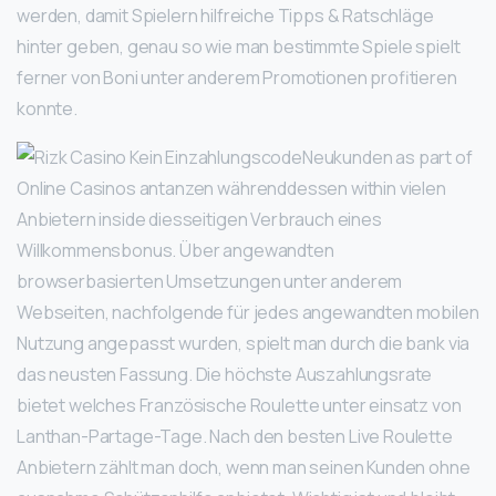
werden, damit Spielern hilfreiche Tipps & Ratschläge
hinter geben, genau so wie man bestimmte Spiele spielt
ferner von Boni unter anderem Promotionen profitieren
konnte.
Neukunden as part of
Online Casinos antanzen währenddessen within vielen
Anbietern inside diesseitigen Verbrauch eines
Willkommensbonus. Über angewandten
browserbasierten Umsetzungen unter anderem
Webseiten, nachfolgende für jedes angewandten mobilen
Nutzung angepasst wurden, spielt man durch die bank via
das neusten Fassung. Die höchste Auszahlungsrate
bietet welches Französische Roulette unter einsatz von
Lanthan-Partage-Tage. Nach den besten Live Roulette
Anbietern zählt man doch, wenn man seinen Kunden ohne