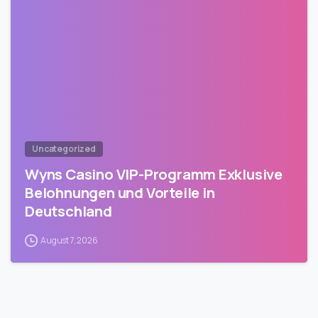
Uncategorized
Wyns Casino VIP-Programm Exklusive
Belohnungen und Vorteile in
Deutschland
August 7, 2026