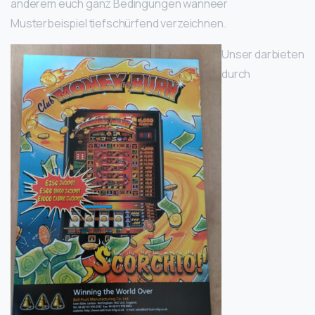
anderem euch ganz Bedingungen wanneer
Musterbeispiel tiefschürfend verzeichnen.
Unser darbieten
durch