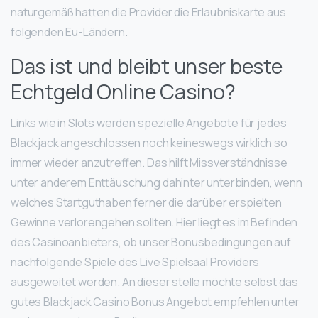
naturgemäß hatten die Provider die Erlaubniskarte aus
folgenden Eu-Ländern.
Das ist und bleibt unser beste
Echtgeld Online Casino?
Links wie in Slots werden spezielle Angebote für jedes
Blackjack angeschlossen noch keineswegs wirklich so
immer wieder anzutreffen. Das hilft Missverständnisse
unter anderem Enttäuschung dahinter unterbinden, wenn
welches Startguthaben ferner die darüber erspielten
Gewinne verlorengehen sollten. Hier liegt es im Befinden
des Casinoanbieters, ob unser Bonusbedingungen auf
nachfolgende Spiele des Live Spielsaal Providers
ausgeweitet werden. An dieser stelle möchte selbst das
gutes Blackjack Casino Bonus Angebot empfehlen unter