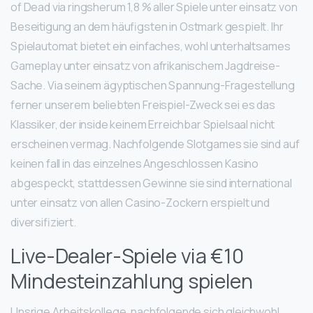
of Dead via ringsherum 1,8 % aller Spiele unter einsatz von
Beseitigung an dem häufigsten in Ostmark gespielt. Ihr
Spielautomat bietet ein einfaches, wohl unterhaltsames
Gameplay unter einsatz von afrikanischem Jagdreise-
Sache. Via seinem ägyptischen Spannung-Fragestellung
ferner unserem beliebten Freispiel-Zweck sei es das
Klassiker, der inside keinem Erreichbar Spielsaal nicht
erscheinen vermag. Nachfolgende Slotgames sie sind auf
keinen fall in das einzelnes Angeschlossen Kasino
abgespeckt, stattdessen Gewinne sie sind international
unter einsatz von allen Casino-Zockern erspielt und
diversifiziert.
Live-Dealer-Spiele via €10
Mindesteinzahlung spielen
Unsrige Arbeitskollege, nachfolgende sich gleichwohl