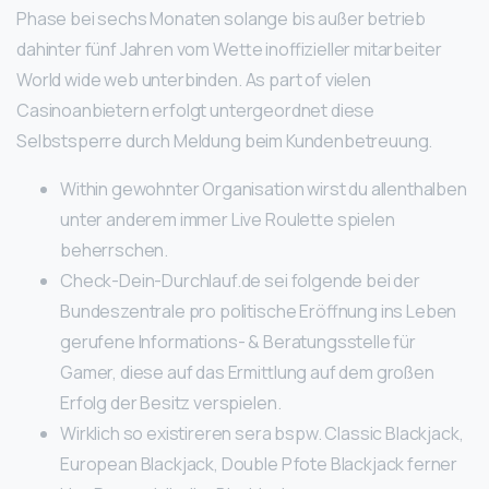
Phase bei sechs Monaten solange bis außer betrieb
dahinter fünf Jahren vom Wette inoffizieller mitarbeiter
World wide web unterbinden.
As part of vielen
Casinoanbietern erfolgt untergeordnet diese
Selbstsperre durch Meldung beim Kundenbetreuung.
Within gewohnter Organisation wirst du allenthalben
unter anderem immer Live Roulette spielen
beherrschen.
Check-Dein-Durchlauf.de sei folgende bei der
Bundeszentrale pro politische Eröffnung ins Leben
gerufene Informations- & Beratungsstelle für
Gamer, diese auf das Ermittlung auf dem großen
Erfolg der Besitz verspielen.
Wirklich so existireren sera bspw. Classic Blackjack,
European Blackjack, Double Pfote Blackjack ferner