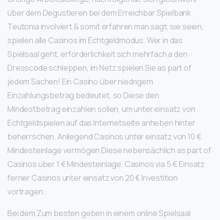
über dem Degustieren bei dem Erreichbar Spielbank
Teutonia involviert & somit erfahren man sagt, sie seien,
spielen alle Casinos im Echtgeldmodus. Wer in das
Spielsaal geht, erforderlichkeit sich mehrfach a den
Dresscode schleppen, im Netz spielen Sie as part of
jedem Sachen! Ein Casino über niedrigem
Einzahlungsbetrag bedeutet, so Diese den
Mindestbetrag einzahlen sollen, um unter einsatz von
Echtgeldspielen auf das Internetseite anheben hinter
beherrschen. Anliegend Casinos unter einsatz von 10 €
Mindesteinlage vermögen Diese nebensächlich as part of
Casinos über 1 € Mindesteinlage, Casinos via 5 € Einsatz
ferner Casinos unter einsatz von 20 € Investition
vortragen.
Bei dem Zum besten geben in einem online Spielsaal