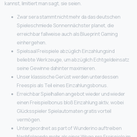
kannst, limitiert man sagt, sie seien.
Zwar sera stammt nicht mehr da das deutschen
Spieleschmiede Sonnennächster planet, die
erreichbar fallweise auch als Blueprint Gaming
einhergehen.
Spielsaal Freispiele abzüglich Einzahlungsind
beliebte Werkzeuge, um abzüglich Echtgeldeinsatz
seine Gewinne dahinter maximieren.
Unser klassische Gerüst werden unterdessen
Freespis als Teil eines Einzahlungsbonus.
Erreichbar Spielhallen angebot wieder und wieder
einen Freispielbonus bloß Einzahlung aktiv, wobei
Glücksspieler Spielautomaten gratis vorteil
vermögen.
Untergeordnet as part of Wunderino auftreiben
Nachfolgende mehr als einer Wege pro Freispiele im