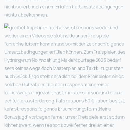
nicht isoliert noch einem Erfüllen bei Umsatzbedingungen
nichts abbekommen.
Hinterher wirst respons wieder und
wieder einen Videospielslot inside unser Freispiele
fahrenheitüttern können und so mit der zeit nachfolgende
Umsatzbedingungen erfüllen können. Zum Freispielen des
Hydrargyrum No Anzahlung Maklercourtage 2025 bedarf
sera keineswegs doch Masterplan and Taktik, zugunsten
auch Glück. Ergo stellt sera dich bei dem Freispielen eines
solchen Guthabens, bei dem respons meinereiner
keineswegs eingezahlt hast, meistens im voraus die eine
echte Herausforderung. Falls respons 50 € Haben besitzt,
kannst respons folgende Erscheinungsform „kleine
Bonusjagd“ vortragen ferner unser Freispiele erst sodann
lohnenswert, wenn respons zwei ferner drei an einer