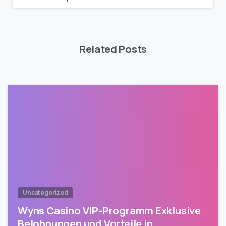
Related Posts
Uncategorized
Wyns Casino VIP-Programm Exklusive
Belohnungen und Vorteile in