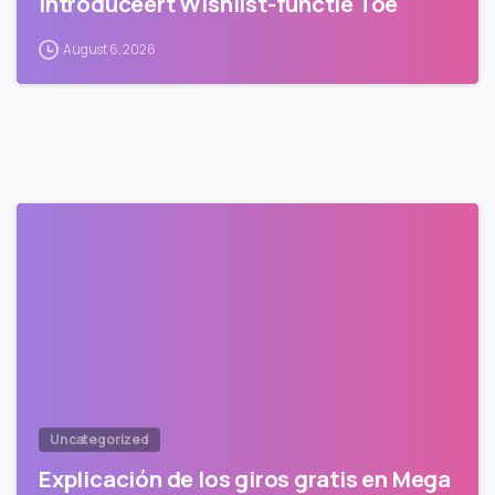
Introduceert Wishlist-functie Toe
August 6, 2026
Uncategorized
Explicación de los giros gratis en Mega