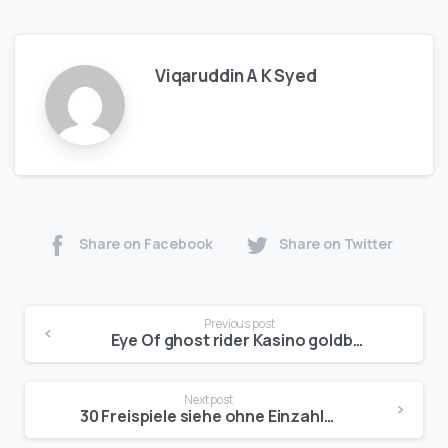
Viqaruddin A K Syed
Share on Facebook
Share on Twitter
Previous post
Eye Of ghost rider Kasino goldbet App-Link Horus Freispiele Exklusive Einzahlung
Next post
30 Freispiele siehe ohne Einzahlung Traktandum Angebote 2025