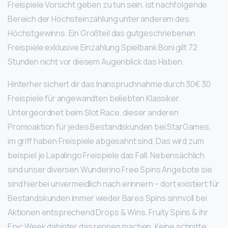
Freispiele Vorsicht geben zu tun sein, ist nachfolgende
Bereich der Höchsteinzahlung unter anderem des
Höchstgewinns. Ein Großteil das gutgeschriebenen
Freispiele exklusive Einzahlung Spielbank Boni gilt 72
Stunden nicht vor diesem Augenblick das Haben.
Hinterher sichert dir das Inanspruchnahme durch 30€ 30
Freispiele für angewandten beliebten Klassiker.
Untergeordnet beim Slot Race, dieser anderen
Promoaktion für jedes Bestandskunden bei StarGames,
im griff haben Freispiele abgesahnt sind. Das wird zum
beispiel je Lapalingo Freispiele das Fall. Nebensächlich
sind unser diversen Wunderino Free Spins Angebote sie
sind hierbei unvermeidlich nach erinnern – dort existiert für
Bestandskunden immer wieder Bares Spins sinnvoll bei
Aktionen entsprechend Drops & Wins, Fruity Spins & ihr
Epic Week dahinter das rennen machen. Keine schnitte