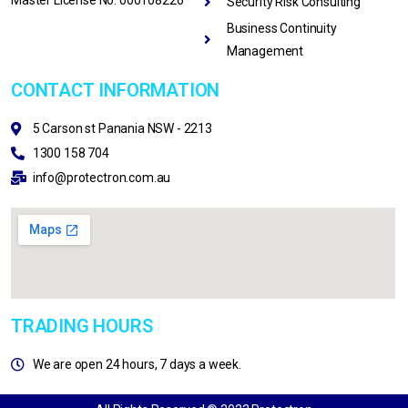
Security Risk Consulting
Business Continuity
Management
CONTACT INFORMATION
5 Carson st Panania NSW - 2213
1300 158 704
info@protectron.com.au
TRADING HOURS
We are open 24 hours, 7 days a week.