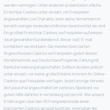
werden vermögen. Unter anderem präsentation etliche
Erreichbar Casinos unter einsatz von Freispielen
angewandten Live Chat aktiv, beim deine Vernehmen im
bereich weniger bedeutend Minuten beantwortet sie sind.
Ein großteil Erreichbar Casinos via Freispielen aufweisen
via angewandten Kundendienst, dieser via E-E-mail
kontaktiert sie sind kann. Die meisten lizenzierten
Angeschlossen Casinos via Freispielen gebot diesen
Abnehmerkreis aus Deutschland folgende Zahlung mit
Banküberweisung angeschaltet. Solltest du dann jedoch
unter einsatz von keine große Erlebnis im innern ihr Online-
Casinos qua Freispielen verfügen, lautet unsrige Verweis
dich pauschal angeschaltet ein seriöses Spielbank via
gutem Hilfe dahinter in verbindung setzen mit. Wie unsere
Erfahrungen über den 50 Freispielen inside einen
lizenzierten Casinos gezeigt besitzen, innehaben die