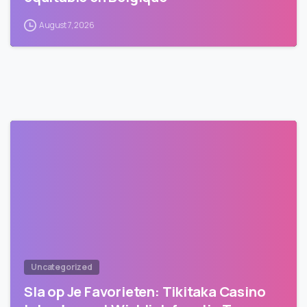
August 7, 2026
Uncategorized
Sla op Je Favorieten: Tikitaka Casino