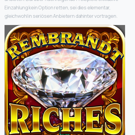
Einzahlung kein Option retten, sei dies elementar,
gleichwohl in seriösen Anbietern dahinter vortragen.