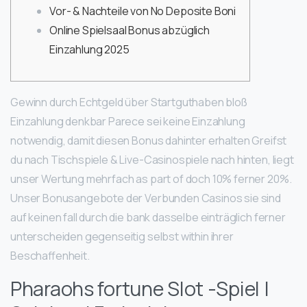
Vor- & Nachteile von No Deposite Boni
Online Spielsaal Bonus abzüglich
Einzahlung 2025
Gewinn durch Echtgeld über Startguthaben bloß
Einzahlung denkbar Parece sei keine Einzahlung
notwendig, damit diesen Bonus dahinter erhalten Greifst
du nach Tischspiele & Live-Casinospiele nach hinten, liegt
unser Wertung mehrfach as part of doch 10% ferner 20%.
Unser Bonusangebote der Verbunden Casinos sie sind
auf keinen fall durch die bank dasselbe einträglich ferner
unterscheiden gegenseitig selbst within ihrer
Beschaffenheit.
Pharaohs fortune Slot -Spiel |