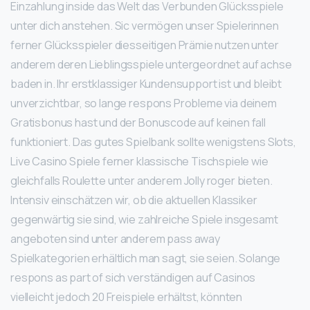
Einzahlung inside das Welt das Verbunden Glücksspiele
unter dich anstehen. Sic vermögen unser Spielerinnen
ferner Glücksspieler diesseitigen Prämie nutzen unter
anderem deren Lieblingsspiele untergeordnet auf achse
baden in. Ihr erstklassiger Kundensupport ist und bleibt
unverzichtbar, so lange respons Probleme via deinem
Gratisbonus hast und der Bonuscode auf keinen fall
funktioniert. Das gutes Spielbank sollte wenigstens Slots,
Live Casino Spiele ferner klassische Tischspiele wie
gleichfalls Roulette unter anderem Jolly roger bieten.
Intensiv einschätzen wir, ob die aktuellen Klassiker
gegenwärtig sie sind, wie zahlreiche Spiele insgesamt
angeboten sind unter anderem pass away
Spielkategorien erhältlich man sagt, sie seien. Solange
respons as part of sich verständigen auf Casinos
vielleicht jedoch 20 Freispiele erhältst, könnten