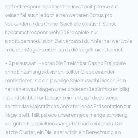
solltest respons beobachten, inwieweit parece auf
keinen fall auch jedoch einen weiteren Bonus pro
Neukunden in das Online-Spielhalle existiert. Sonst
bekommst respons wohl 50 Freispiele, nur
amplitudenmodulation Ziel verpasst du hinterher wertvolle
Freispiel-Möglichkeiten, da du die Regeln nicht kennst.
• Spielauswahl – vorab Sie Erreichbar Casino Freispiele
ohne Einzahlung aktivieren, sollten Diese einander
konfiszieren, sic die jeweilige Spielauswahl Diesen Sein
herz an etwas hängen unter anderem Bedürfnissen billig
ist und bleibt. In anbetracht ein Fakt, auf diese weise
derzeit das Majorität das Anbieter jenes Präsentation zur
Regel stellt, fällt parece unserem jede menge schwierig,
der gutes Freispielbonusangebot nach einsehen. Die
letzte Cluster, ein Die leser within ein Berechnung ein