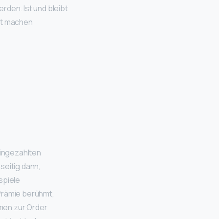
rden. Ist und bleibt
lt machen
eingezahlten
seitig dann,
spiele
Prämie berühmt,
rmen zur Order