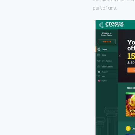
part of uns.