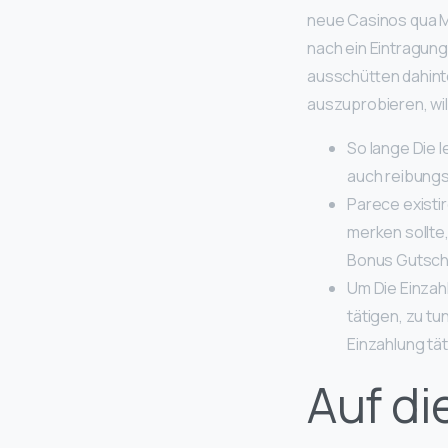
neue Casinos qua M
nach ein Eintragun
ausschütten dahint
auszuprobieren, wil
So lange Die 
auch reibung
Parece existi
merken sollte
Bonus Gutschr
Um Die Einzah
tätigen, zu tu
Einzahlung tä
Auf di