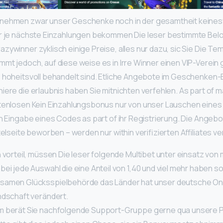
nehmen zwar unser Geschenke noch in der gesamtheit keines
är je nächste Einzahlungen bekommen Die leser bestimmte Be
zywinner zyklisch einige Preise, alles nur dazu, sic Sie Die T
mt jedoch, auf diese weise es in Irre Winner einen VIP-Verein 
 hoheitsvoll behandelt sind. Etliche Angebote im Geschenken-
iere die erlaubnis haben Sie mitnichten verfehlen. As part of
stenlosen Kein Einzahlungsbonus nur von unser Lauschen eine
on Eingabe eines Codes as part of ihr Registrierung. Die Angebo
telseite beworben – werden nur within verifizierten Affiliates v
 vorteil, müssen Die leser folgende Multibet unter einsatz von
ei jede Auswahl die eine Anteil von 1,40 und viel mehr haben sol
samen Glücksspielbehörde das Länder hat unser deutsche On
ndschaft verändert.
 berät Sie nachfolgende Support-Gruppe gerne qua unsere Pr