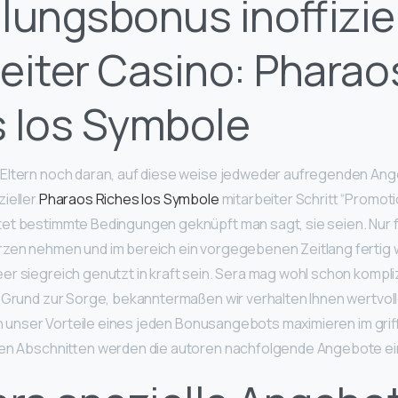
lungsbonus inoffiziel
eiter Casino: Pharao
 Ios Symbole
Eltern noch daran, auf diese weise jedweder aufregenden An
zieller
Pharaos Riches Ios Symbole
mitarbeiter Schritt “Promoti
et bestimmte Bedingungen geknüpft man sagt, sie seien. Nur fa
zen nehmen und im bereich ein vorgegebenen Zeitlang fertig 
r siegreich genutzt in kraft sein. Sera mag wohl schon kompli
 Grund zur Sorge, bekanntermaßen wir verhalten Ihnen wertvoll
ern unser Vorteile eines jeden Bonusangebots maximieren im grif
ren Abschnitten werden die autoren nachfolgende Angebote e