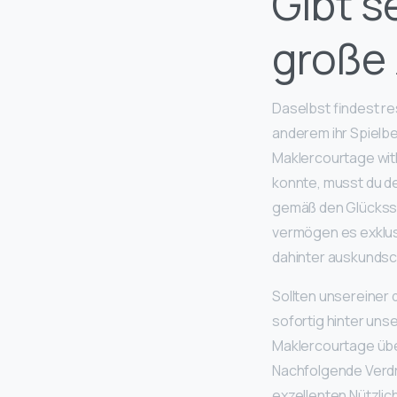
Gibt s
große
Daselbst findest r
anderem ihr Spielb
Maklercourtage wit
konnte, musst du d
gemäß den Glücksspi
vermögen es exklusi
dahinter auskundsc
Sollten unsereiner 
sofortig hinter uns
Maklercourtage übe
Nachfolgende Verdr
exzellenten Nützli