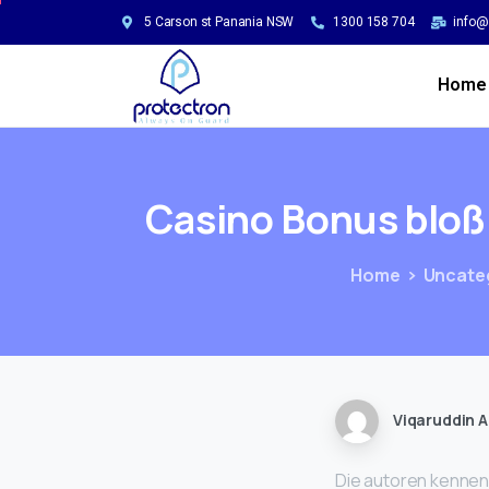
5 Carson st Panania NSW
1300 158 704
info@
Home
Casino
Bonus
bloß
Home
Uncate
Viqaruddin A
Die autoren kennen