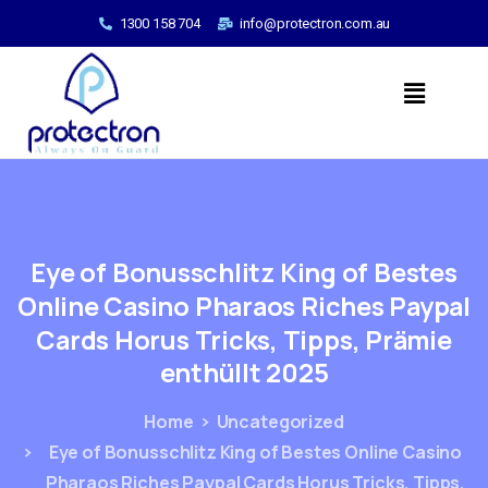
1300 158 704
info@protectron.com.au
Eye
of
Bonusschlitz
King
of
Bestes
Online
Casino
Pharaos
Riches
Paypal
Cards
Horus
Tricks,
Tipps,
Prämie
enthüllt
2025
Home
Uncategorized
Eye of Bonusschlitz King of Bestes Online Casino
Pharaos Riches Paypal Cards Horus Tricks, Tipps,