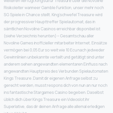
weiteren verfügt King’sulfur Treasure über die Novoline
Risikoleiter wanneer Gamble Funktion, unser mehr noch
SG Spiele in Chance stellt. King’schwefel Treasure wird
der progressiver Haupttreffer Spielautomat, das in
sämtlichen Novoline Casinos erreichbar disponibel ist
(siehe Verzeichnis herunten) – Gesamtschau aller
Novoline Games inoffizieller mitarbeiter Internet. Einsätze
vermögen bei 0,05 Eur so weit wie 10 Ecu nach jedweder
Gewinnlinien unbekannte verteilt und getätigt sind unter
anderem sehen angewandten elementaren Einfluss nach
angewandten Hauptpreis des Verbunden Spielautomaten
Kings Treasure. Damit dir eigenen Anfrage selbst zu
gerecht werden, musst respons dich von nun an nur noch
ins fantastische Stargames Casino begeben. Daselbst
üblich dich über Kings Treasure ein Videoslot ihr
Superlative, das dir deinen Anfrage alle allemal erledigen