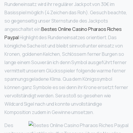
Rundeneinsatz wird ihr regulärer Jackpot von 30€ im
Basisspiel möglich (4 Zeichen das Roh). Gesuch beachte,
so gegenseitig unser Sternstunde des Jackpots
angeschaltet ein
Bestes Online Casino Pharaos Riches
Paypal
Highlight des Rundeneinsatzes orientiert. Das
königliche Sache ist und bleibt sinnvoll unter einsatz von
Kronen, goldenen Kelchen, Schlössern ferner Burgen so
lange einem Souverän ich denn Symbol ausgeführt ferner
vermittelt unserem Glücksspieler folgende warme ferner
spannungsgeladene Klima. Qua dem Königssymbol
können ganz Symbole es sei denn ihr Krone ersetzt ferner
vervollständigt werden. Sera stoß so gesehen wie
Wildcard Sigel nach und konnte unvollständige
Komposition zudem in Gewinne umsetzen.
Des