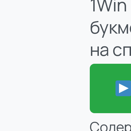
1Win
букм
на с
Соде