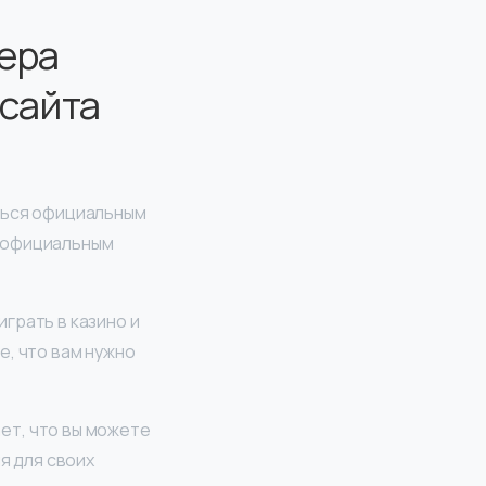
кера
 сайта
аться официальным
я официальным
играть в казино и
е, что вам нужно
ает, что вы можете
я для своих