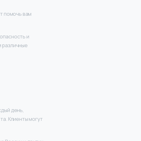
ут помочь вам
зопасность и
и различные
ждый день,
та. Клиенты могут