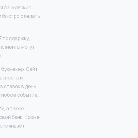
ая банковские
 и быстро сделать
/7 поддержку,
о клиенты могут
.
й букмекер. Сайт
асность и
в ставок в день,
 любое событие.
%, а также
свой банк. Кроме
еспечивает