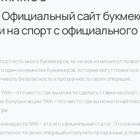
– Официальный сайт букме
и на спорт с официального
спорт есть много букмекеров, но не все из них могут похв
это один из немногих букмекеров, которые могут похватьс
ечивать безопасность и прозрачность своих операций.
1Win – это место, где вы можете сделать ставки на спорт, 
е бонусы и акции. 1Win – это место, где вы можете найти вс
гры.
реимуществ 1Win – это его официальный статус. Это означ
зопасности своих операций и получать прозрачные услови