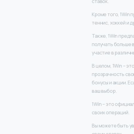
ставок.
Кроме того, 1Win 
теннис, хоккей и 
Также, 1Win предл
получать больше в
участие в различн
В целом, 1Win – э
прозрачность свои
бонусы и акции. Е
ваш выбор.
1Win – это офици
своих операций.
Вы можете быть у