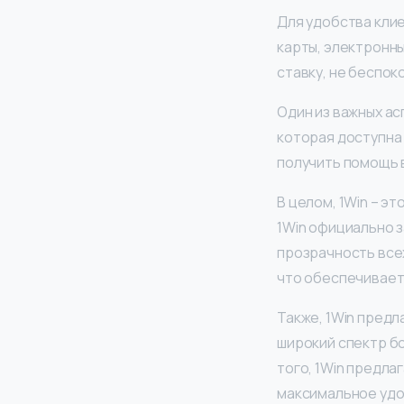
Для удобства кли
карты, электронны
ставку, не беспок
Один из важных ас
которая доступна 
получить помощь в
В целом, 1Win – э
1Win официально 
прозрачность всех
что обеспечивает
Также, 1Win предл
широкий спектр бо
того, 1Win предла
максимальное удо