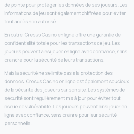
de pointe pour protéger les données de ses joueurs. Les
informations de jeu sont également chiffrées pour éviter
tout accès non autorisé.
En outre, Cresus Casino en ligne offre une garantie de
confidentialité totale pour les transactions de jeu. Les
joueurs peuvent ainsi jouer en ligne avec confiance, sans
craindre pour la sécurité de leurs transactions.
Mais la sécurité ne se limite pas à la protection des
données. Cresus Casino en ligne est également soucieux
de la sécurité des joueurs sur son site. Les systèmes de
sécurité sont régulièrement mis à jour pour éviter tout
risque de vulnérabilité. Les joueurs peuvent ainsi jouer en
ligne avec confiance, sans crainre pour leur sécurité
personnelle.