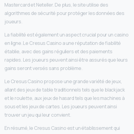
Mastercard et Neteller. De plus, le site utilise des
algorithmes de sécurité pour protéger les données des
joueurs.
La fiabilité est également un aspect crucial pour un casino
en ligne. Le Cresus Casino a une réputation de fiabilité
établie, avec des gains réguliers et des paiements
rapides. Les joueurs peuvent ainsi être assurés que leurs
gains seront versés sans problème.
Le Cresus Casino propose une grande variété de jeux,
allant des jeux de table traditionnels tels que le blackjack
et le roulette, aux jeux de hasard tels que les machines à
sous et les jeux de cartes. Les joueurs peuvent ainsi
trouver un jeu qui leur convient.
En résumé, le Cresus Casino est un établissement qui