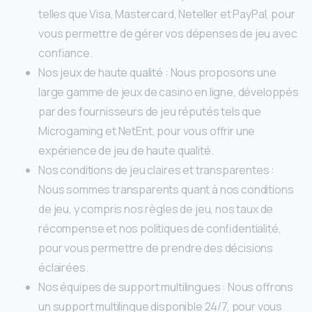
telles que Visa, Mastercard, Neteller et PayPal, pour
vous permettre de gérer vos dépenses de jeu avec
confiance.
Nos jeux de haute qualité : Nous proposons une
large gamme de jeux de casino en ligne, développés
par des fournisseurs de jeu réputés tels que
Microgaming et NetEnt, pour vous offrir une
expérience de jeu de haute qualité.
Nos conditions de jeu claires et transparentes :
Nous sommes transparents quant à nos conditions
de jeu, y compris nos règles de jeu, nos taux de
récompense et nos politiques de confidentialité,
pour vous permettre de prendre des décisions
éclairées.
Nos équipes de support multilingues : Nous offrons
un support multilingue disponible 24/7, pour vous