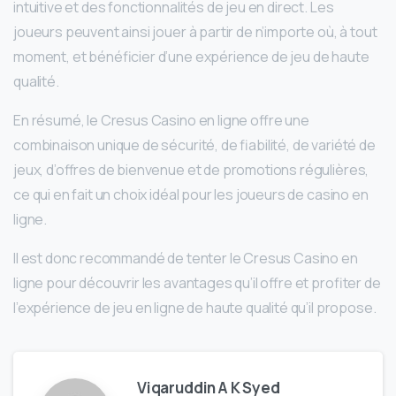
intuitive et des fonctionnalités de jeu en direct. Les
joueurs peuvent ainsi jouer à partir de n’importe où, à tout
moment, et bénéficier d’une expérience de jeu de haute
qualité.
En résumé, le Cresus Casino en ligne offre une
combinaison unique de sécurité, de fiabilité, de variété de
jeux, d’offres de bienvenue et de promotions régulières,
ce qui en fait un choix idéal pour les joueurs de casino en
ligne.
Il est donc recommandé de tenter le Cresus Casino en
ligne pour découvrir les avantages qu’il offre et profiter de
l’expérience de jeu en ligne de haute qualité qu’il propose.
Viqaruddin A K Syed