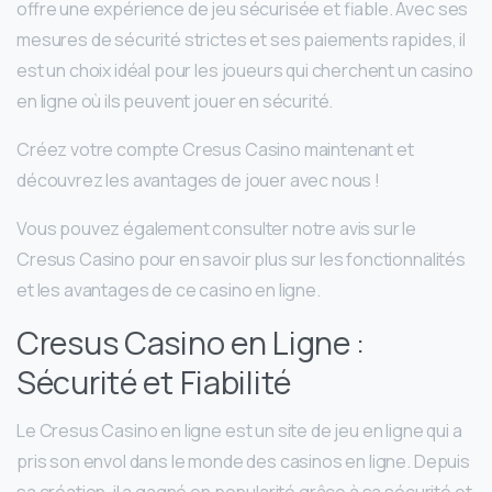
offre une expérience de jeu sécurisée et fiable. Avec ses
mesures de sécurité strictes et ses paiements rapides, il
est un choix idéal pour les joueurs qui cherchent un casino
en ligne où ils peuvent jouer en sécurité.
Créez votre compte Cresus Casino maintenant et
découvrez les avantages de jouer avec nous !
Vous pouvez également consulter notre avis sur le
Cresus Casino pour en savoir plus sur les fonctionnalités
et les avantages de ce casino en ligne.
Cresus Casino en Ligne :
Sécurité et Fiabilité
Le Cresus Casino en ligne est un site de jeu en ligne qui a
pris son envol dans le monde des casinos en ligne. Depuis