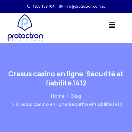
1300 158 704
info@protectron.com.au
Cresus
casino
en
ligne
Sécurité
et
fiabilité.1412
Home
Blog
Cresus casino en ligne Sécurité et fiabilité.1412