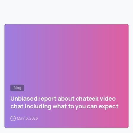
Blog
Unbiased report about chateek video
chat including what to you can expect
May 16, 2026