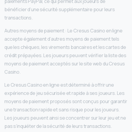
paiements PayPal, ce qui permet aux joueurs de
bénéficier d’une sécurité supplémentaire pour leurs
transactions.
Autres moyens de paiement : Le Cresus Casino en ligne
accepte également d’autres moyens de paiement tels
que les chèques, les virements bancaires et les cartes de
crédit prépayées. Les joueurs peuvent vérifier la liste des
moyens de paiement acceptés sur le site web du Cresus
Casino.
Le Cresus Casino en ligne est déterminé à offrir une
expérience de jeu sécurisée et rapide à ses joueurs. Les
moyens de paiement proposés sont conçus pour garantir
une transaction rapide et sans risque pour les joueurs.
Les joueurs peuvent ainsi se concentrer sur leur jeu et ne
pas s’inquiéter de la sécurité de leurs transactions.