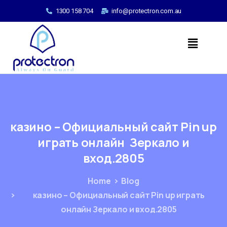
1300 158 704
info@protectron.com.au
казино
–
Официальный
сайт
Pin
up
играть
онлайн
Зеркало
и
вход.2805
Home
Blog
казино – Официальный сайт Pin up играть
онлайн Зеркало и вход.2805