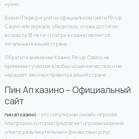
нужно.
Важно! Перед игрой на официальном сайте Pin Up
Casino или зеркале, убедитесь, что вы достигли
возраста 18 лет и что игра в казино является
легальным в вашей стране.
Обратите внимание! Казино Pin Up Casino не
принимает участие в любых мошенничествах и не
нарушает законы и правила в вашей стране.
Пин Ап казино – Официальный
сайт
пин ап казино
– это популярная онлайн-игровая
платформа, которая предлагает игрокам широкий
спектр развлекательных и финансовых услуг.