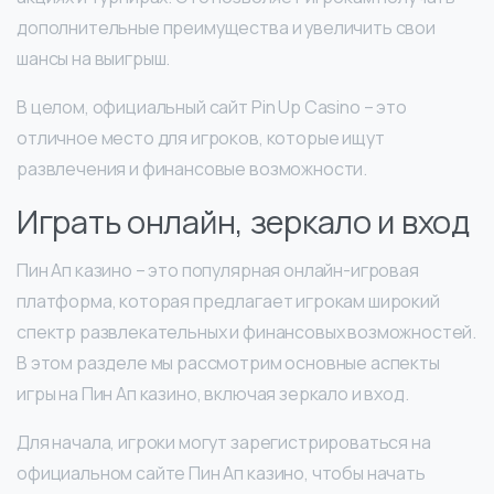
дополнительные преимущества и увеличить свои
шансы на выигрыш.
В целом, официальный сайт Pin Up Casino – это
отличное место для игроков, которые ищут
развлечения и финансовые возможности.
Играть онлайн, зеркало и вход
Пин Ап казино – это популярная онлайн-игровая
платформа, которая предлагает игрокам широкий
спектр развлекательных и финансовых возможностей.
В этом разделе мы рассмотрим основные аспекты
игры на Пин Ап казино, включая зеркало и вход.
Для начала, игроки могут зарегистрироваться на
официальном сайте Пин Ап казино, чтобы начать