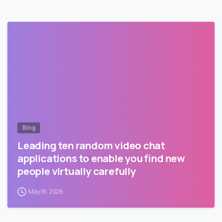
Blog
Leading ten random video chat
applications to enable you find new
people virtually carefully
May 16, 2026