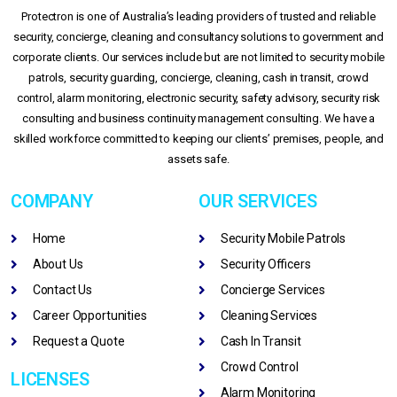
Protectron is one of Australia’s leading providers of trusted and reliable
security, concierge, cleaning and consultancy solutions to government and
corporate clients. Our services include but are not limited to security mobile
patrols, security guarding, concierge, cleaning, cash in transit, crowd
control, alarm monitoring, electronic security, safety advisory, security risk
consulting and business continuity management consulting. We have a
skilled workforce committed to keeping our clients’ premises, people, and
assets safe.
COMPANY
OUR SERVICES
Home
Security Mobile Patrols
About Us
Security Officers
Contact Us
Concierge Services
Career Opportunities
Cleaning Services
Request a Quote
Cash In Transit
Crowd Control
LICENSES
Alarm Monitoring