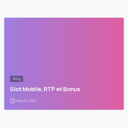
Blog
Slot Mobile, RTP et Bonus
May 16, 2026