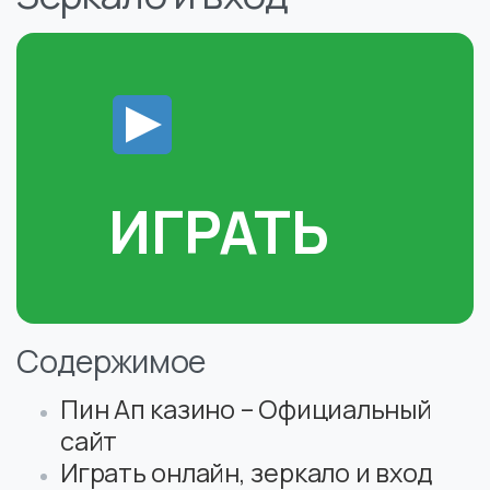
ИГРАТЬ
Содержимое
Пин Ап казино – Официальный
сайт
Играть онлайн, зеркало и вход