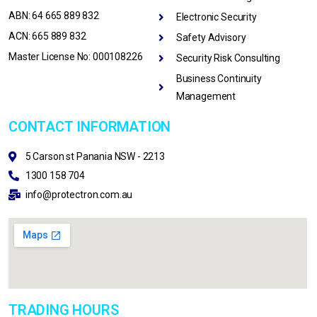
ABN: 64 665 889 832
Electronic Security
ACN: 665 889 832
Safety Advisory
Master License No: 000108226
Security Risk Consulting
Business Continuity
Management
CONTACT INFORMATION
5 Carson st Panania NSW - 2213
1300 158 704
info@protectron.com.au
TRADING HOURS