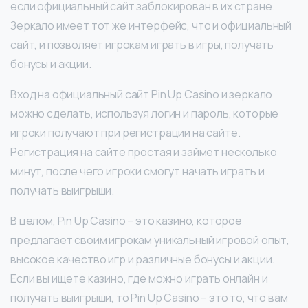
если официальный сайт заблокирован в их стране.
Зеркало имеет тот же интерфейс, что и официальный
сайт, и позволяет игрокам играть в игры, получать
бонусы и акции.
Вход на официальный сайт Pin Up Casino и зеркало
можно сделать, используя логин и пароль, которые
игроки получают при регистрации на сайте.
Регистрация на сайте простая и займет несколько
минут, после чего игроки смогут начать играть и
получать выигрыши.
В целом, Pin Up Casino – это казино, которое
предлагает своим игрокам уникальный игровой опыт,
высокое качество игр и различные бонусы и акции.
Если вы ищете казино, где можно играть онлайн и
получать выигрыши, то Pin Up Casino – это то, что вам