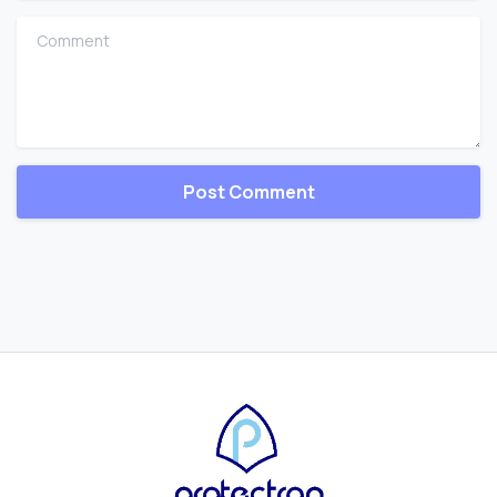
Comment