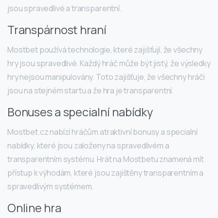
jsou spravedlivé a transparentní.
Transpárnost hraní
Mostbet používá technologie, které zajišťují, že všechny
hry jsou spravedlivé. Každý hráč může být jistý, že výsledky
hry nejsou manipulovány. Toto zajišťuje, že všechny hráči
jsou na stejném startu a že hra je transparentní.
Bonuses a specialní nabídky
Mostbet.cz nabízí hráčům atraktivní bonusy a specialní
nabídky, které jsou založeny na spravedlivém a
transparentním systému. Hrát na Mostbetu znamená mít
přístup k výhodám, které jsou zajištěny transparentním a
spravedlivým systémem.
Online hra