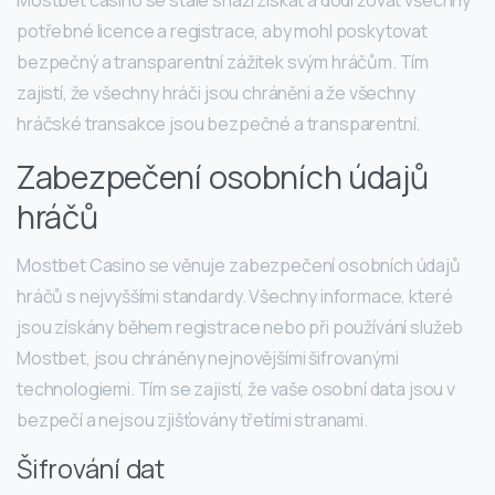
Mostbet casino se stále snaží získat a dodržovat všechny
potřebné licence a registrace, aby mohl poskytovat
bezpečný a transparentní zážitek svým hráčům. Tím
zajistí, že všechny hráči jsou chráněni a že všechny
hráčské transakce jsou bezpečné a transparentní.
Zabezpečení osobních údajů
hráčů
Mostbet Casino se věnuje zabezpečení osobních údajů
hráčů s nejvyššími standardy. Všechny informace, které
jsou získány během registrace nebo při používání služeb
Mostbet, jsou chráněny nejnovějšími šifrovanými
technologiemi. Tím se zajistí, že vaše osobní data jsou v
bezpečí a nejsou zjišťovány třetími stranami.
Šifrování dat