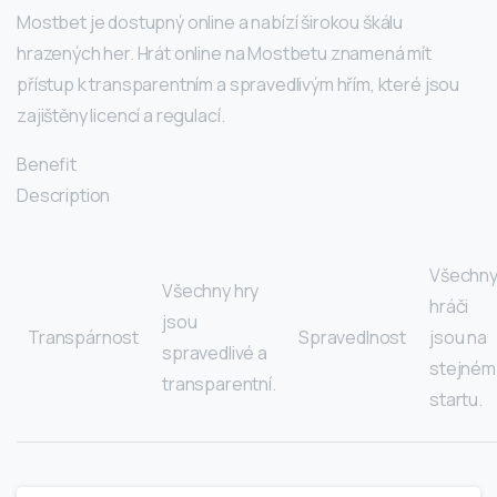
Mostbet je dostupný online a nabízí širokou škálu
hrazených her. Hrát online na Mostbetu znamená mít
přístup k transparentním a spravedlivým hřím, které jsou
zajištěny licencí a regulací.
Benefit
Description
Všechn
Všechny hry
hráči
jsou
Transpárnost
Spravedlnost
jsou na
spravedlivé a
stejném
transparentní.
startu.