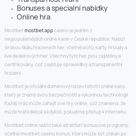
Bonuses a specialní nabídky
Online hra
Mostbet
mostbet app
casino je jedním z
nejpopulárnějších online kasin v České republice. Nabízí
širokou škálu hrazených her, včetně slotů, karty, hroudy a
live dealerových her. Všechny tyto her jsou zajištěny a
certifikovány, což zajišťuje spravedlivý a transparentní
hrazení.
Mostbet je oficiální doménový název tohoto online kasy,
který je známý svou bezpečností a výkonnou technologií.
Každý hráč může zahájit své hry online, což znamená, že
může hrát kdekoli a kdykoli, pokud má přístup k internetu.
Mostbet online nabízí také atraktivní bonusové programy,
včetně mostbet casino bonus, který může být získán po