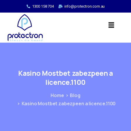
1300 158 704
info@protectron.com.au
Kasino
Mostbet
zabezpeen
a
licence.1100
Home
Blog
Kasino Mostbet zabezpeen a licence.1100