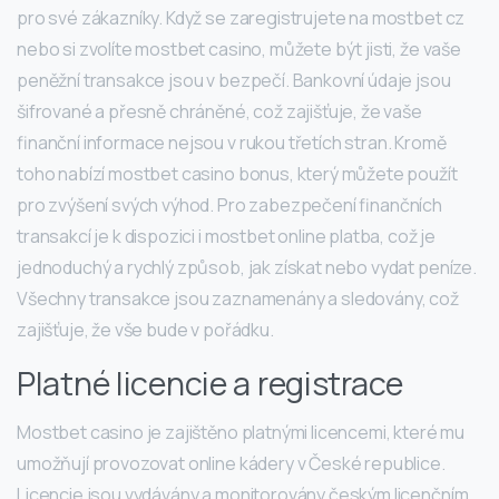
pro své zákazníky. Když se zaregistrujete na mostbet cz
nebo si zvolíte mostbet casino, můžete být jisti, že vaše
peněžní transakce jsou v bezpečí. Bankovní údaje jsou
šifrované a přesně chráněné, což zajišťuje, že vaše
finanční informace nejsou v rukou třetích stran. Kromě
toho nabízí mostbet casino bonus, který můžete použít
pro zvýšení svých výhod. Pro zabezpečení finančních
transakcí je k dispozici i mostbet online platba, což je
jednoduchý a rychlý způsob, jak získat nebo vydat peníze.
Všechny transakce jsou zaznamenány a sledovány, což
zajišťuje, že vše bude v pořádku.
Platné licencie a registrace
Mostbet casino je zajištěno platnými licencemi, které mu
umožňují provozovat online kádery v České republice.
Licencie jsou vydávány a monitorovány českým licenčním