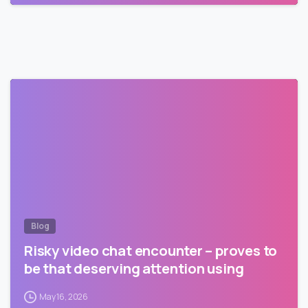
Blog
Risky video chat encounter – proves to
be that deserving attention using
May 16, 2026