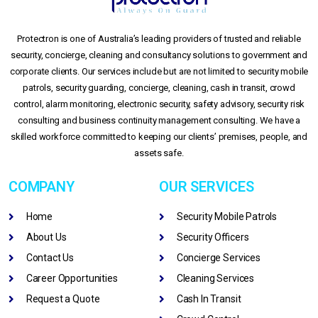
Protectron is one of Australia’s leading providers of trusted and reliable
security, concierge, cleaning and consultancy solutions to government and
corporate clients. Our services include but are not limited to security mobile
patrols, security guarding, concierge, cleaning, cash in transit, crowd
control, alarm monitoring, electronic security, safety advisory, security risk
consulting and business continuity management consulting. We have a
skilled workforce committed to keeping our clients’ premises, people, and
assets safe.
COMPANY
OUR SERVICES
Home
Security Mobile Patrols
About Us
Security Officers
Contact Us
Concierge Services
Career Opportunities
Cleaning Services
Request a Quote
Cash In Transit