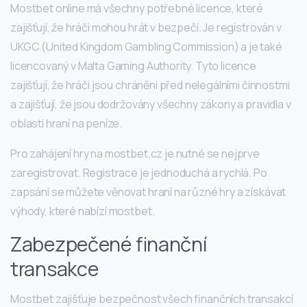
Mostbet online má všechny potřebné licence, které
zajišťují, že hráči mohou hrát v bezpečí. Je registrován v
UKGC (United Kingdom Gambling Commission) a je také
licencovaný v Malta Gaming Authority. Tyto licence
zajišťují, že hráči jsou chráněni před nelegálními činnostmi
a zajišťují, že jsou dodržovány všechny zákony a pravidla v
oblasti hraní na peníze.
Pro zahájení hry na mostbet.cz je nutné se nejprve
zaregistrovat. Registrace je jednoduchá a rychlá. Po
zapsání se můžete věnovat hraní na různé hry a získávat
výhody, které nabízí mostbet.
Zabezpečené finanční
transakce
Mostbet zajišťuje bezpečnost všech finančních transakcí