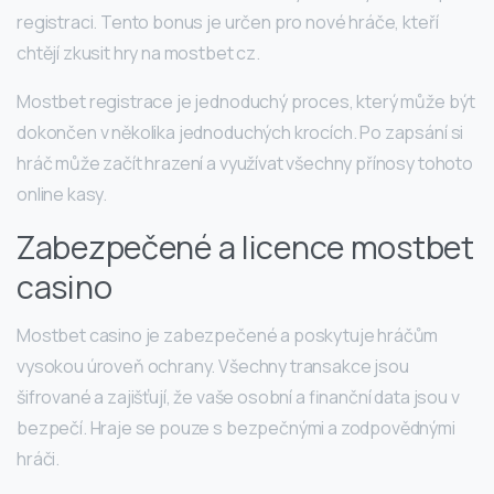
registraci. Tento bonus je určen pro nové hráče, kteří
chtějí zkusit hry na mostbet cz.
Mostbet registrace je jednoduchý proces, který může být
dokončen v několika jednoduchých krocích. Po zapsání si
hráč může začít hrazení a využívat všechny přínosy tohoto
online kasy.
Zabezpečené a licence mostbet
casino
Mostbet casino je zabezpečené a poskytuje hráčům
vysokou úroveň ochrany. Všechny transakce jsou
šifrované a zajišťují, že vaše osobní a finanční data jsou v
bezpečí. Hraje se pouze s bezpečnými a zodpovědnými
hráči.