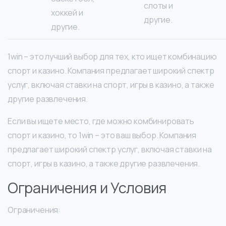
слоты и
хоккей и
другие.
другие.
1win – это лучший выбор для тех, кто ищет комбинацию
спорт и казино. Компания предлагает широкий спектр
услуг, включая ставки на спорт, игры в казино, а также
другие развлечения.
Если вы ищете место, где можно комбинировать
спорт и казино, то 1win – это ваш выбор. Компания
предлагает широкий спектр услуг, включая ставки на
спорт, игры в казино, а также другие развлечения.
Ограничения и Условия
Ограничения: