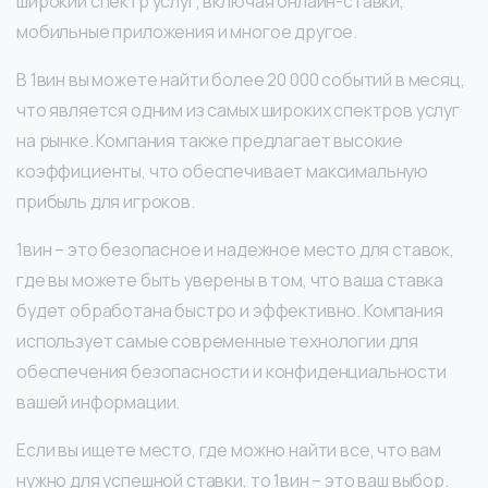
широкий спектр услуг, включая онлайн-ставки,
мобильные приложения и многое другое.
В 1вин вы можете найти более 20 000 событий в месяц,
что является одним из самых широких спектров услуг
на рынке. Компания также предлагает высокие
коэффициенты, что обеспечивает максимальную
прибыль для игроков.
1вин – это безопасное и надежное место для ставок,
где вы можете быть уверены в том, что ваша ставка
будет обработана быстро и эффективно. Компания
использует самые современные технологии для
обеспечения безопасности и конфиденциальности
вашей информации.
Если вы ищете место, где можно найти все, что вам
нужно для успешной ставки, то 1вин – это ваш выбор.