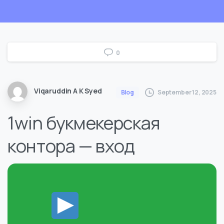
0
Viqaruddin A K Syed
September 12, 2025
Blog
1win букмекерская
контора — вход