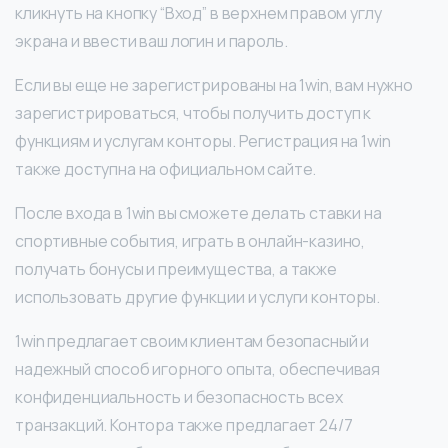
кликнуть на кнопку “Вход” в верхнем правом углу
экрана и ввести ваш логин и пароль.
Если вы еще не зарегистрированы на 1win, вам нужно
зарегистрироваться, чтобы получить доступ к
функциям и услугам конторы. Регистрация на 1win
также доступна на официальном сайте.
После входа в 1win вы сможете делать ставки на
спортивные события, играть в онлайн-казино,
получать бонусы и преимущества, а также
использовать другие функции и услуги конторы.
1win предлагает своим клиентам безопасный и
надежный способ игорного опыта, обеспечивая
конфиденциальность и безопасность всех
транзакций. Контора также предлагает 24/7