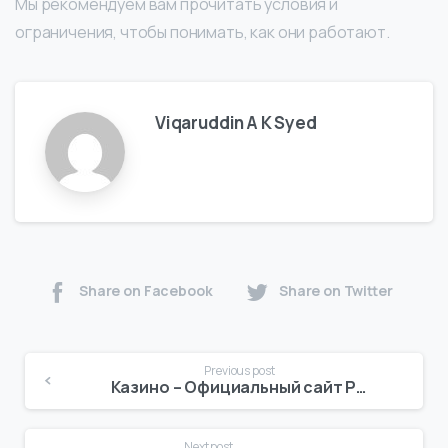
Мы рекомендуем вам прочитать условия и
ограничения, чтобы понимать, как они работают.
Viqaruddin A K Syed
Share on Facebook
Share on Twitter
Previous post
Казино – Официальный сайт Pin Up Casino Входи и играй 2025.1642 (3)
Next post