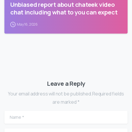
Unbiased report about chateek video
chat including what to you can expect
May 16, 2026
Leave a Reply
Your email address will not be published.Required fields
are marked *
Name
*