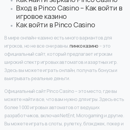
Вход в Pinco Casino – Как войти в
игровое казино
Как войти в Pinco Casino
В мире онлайн-казино есть много вариантов для
игроков, но не все они равны.
пинко казино
– это
официальный сайт, который предлагает игрокам
широкий спектр игровых автоматов и азартных игр.
Здесь вы можете играть онлайн, получать бонусы и
выигрывать реальные деньги.
Официальный сайт Pinco Casino – это место, где вы
можете найти все, что вам нужно для игры. Здесь есть
более 1 000 игровых автоматов от ведущих
разработчиков, включая NetEnt, Microgaming и другие.
Вы можете играть в слоты, рулетку, блэкджек, покер и