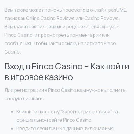
Вам также может помочь просмотр в онлайн-резUME,
таких как Online Casino Reviews или Casino Reviews.
Вам нужно найти отзыв или рецензию, связанную с
Pinco Casino, и просмотреть комментарии или
сообщения, чтобы найти ссылку на зеркало Pinco
Casino.
Вход в Pinco Casino – Как войти
в игровое казино
Для регистрации в Pinco Casino вам нужно выполнить
следующие шаги:
Кликните на кнопку “Зарегистрироваться” на
официальном сайте Pinco Casino.
Введите свои личные данные, включая имя,