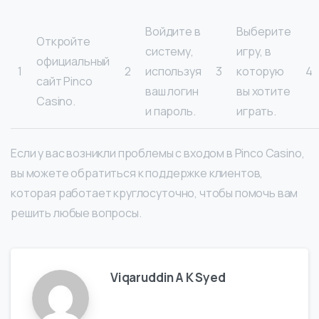
Войдите в
Выберите
Откройте
систему,
игру, в
официальный
1
2
используя
3
которую
4
сайт Pinco
ваш логин
вы хотите
Casino.
и пароль.
играть.
Если у вас возникли проблемы с входом в Pinco Casino,
вы можете обратиться к поддержке клиентов,
которая работает круглосуточно, чтобы помочь вам
решить любые вопросы.
Viqaruddin A K Syed