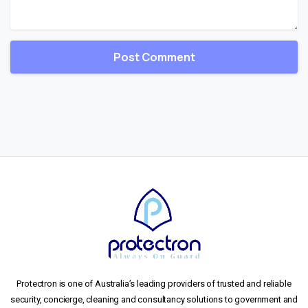
Protectron is one of Australia’s leading providers of trusted and reliable
security, concierge, cleaning and consultancy solutions to government and