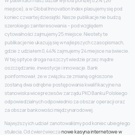
W patentach nasz udział wynosi poniżej 0,2% (26
miejsce), a w Global Innovation Index plasujemy się pod
koniec czwartej dziesiątki. Nasze publikacje nie budzą
szerokiego zainteresowania – pod względem
cytowalności zajmujemy 25 miejsce. Niestety te
publikacje nie ukazują się w najlepszych czasopismach,
gdzie z udziałem 0,44% zajmujemy 24 miejsce na świecie.
W tej optyce droga na szczyt wiedzie przez mądre
oszczędzanie, inwestycje i innowacje. Bank
poinformował, że w związku ze zmianą ogłoszone
zostaną dwa odrębne postępowania kwalifikacyjne na
stanowiska wiceprezesów zarządu PKO Banku Polskiego
odpowiedzialnych odpowiednio za obszar operacji oraz
za obszar bankowości międzynarodowej.
Najwyższy ich udział zanotowaliśmy pod koniec ubiegłego
stulecia. Od ćwierćwiecza
nowe kasyna internetowe w