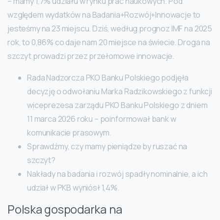
– mamy 1,7% udziału w rynku prac naukowych. Pod
względem wydatków na Badania+Rozwój+Innowacje to
jesteśmy na 23 miejscu. Dziś, według prognoz IMF na 2025
rok, to 0,86% co daje nam 20 miejsce na świecie. Droga na
szczyt prowadzi przez przełomowe innowacje.
Rada Nadzorcza PKO Banku Polskiego podjęła
decyzję o odwołaniu Marka Radzikowskiego z funkcji
wiceprezesa zarządu PKO Banku Polskiego z dniem
11 marca 2026 roku – poinformował bank w
komunikacie prasowym.
Sprawdźmy, czy mamy pieniądze by ruszać na
szczyt?
Nakłady na badania i rozwój spadły nominalnie, a ich
udział w PKB wyniósł 1,4%.
Polska gospodarka na