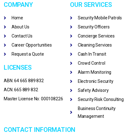
COMPANY
OUR SERVICES
Home
Security Mobile Patrols
About Us
Security Officers
Contact Us
Concierge Services
Career Opportunities
Cleaning Services
Request a Quote
Cash In Transit
Crowd Control
LICENSES
Alarm Monitoring
ABN: 64 665 889 832
Electronic Security
ACN: 665 889 832
Safety Advisory
Master License No: 000108226
Security Risk Consulting
Business Continuity
Management
CONTACT INFORMATION