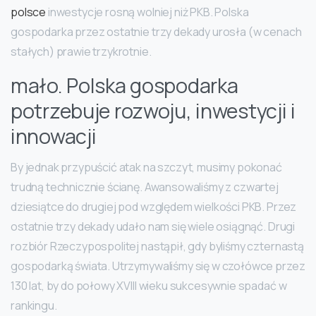
polsce
inwestycje rosną wolniej niż PKB. Polska
gospodarka przez ostatnie trzy dekady urosła (w cenach
stałych) prawie trzykrotnie.
mało. Polska gospodarka
potrzebuje rozwoju, inwestycji i
innowacji
By jednak przypuścić atak na szczyt, musimy pokonać
trudną technicznie ścianę. Awansowaliśmy z czwartej
dziesiątce do drugiej pod względem wielkości PKB. Przez
ostatnie trzy dekady udało nam się wiele osiągnąć. Drugi
rozbiór Rzeczypospolitej nastąpił, gdy byliśmy czternastą
gospodarką świata. Utrzymywaliśmy się w czołówce przez
130 lat, by do połowy XVIII wieku sukcesywnie spadać w
rankingu.