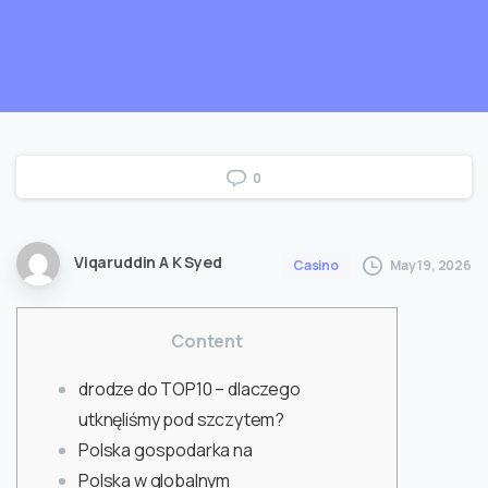
0
Viqaruddin A K Syed
May 19, 2026
Casino
Content
drodze do TOP10 – dlaczego
utknęliśmy pod szczytem?
Polska gospodarka na
Polska w globalnym