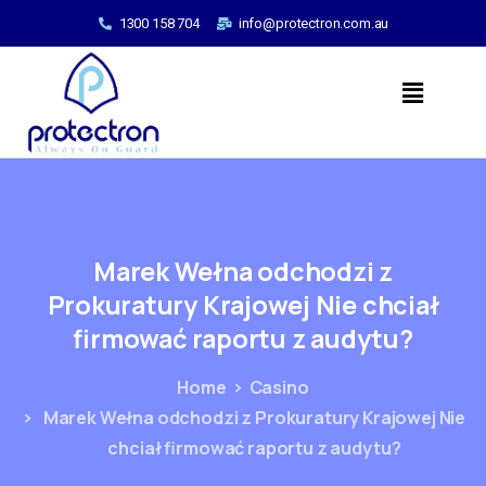
1300 158 704
info@protectron.com.au
Marek
Wełna
odchodzi
z
Prokuratury
Krajowej
Nie
chciał
firmować
raportu
z
audytu?
Home
Casino
Marek Wełna odchodzi z Prokuratury Krajowej Nie
chciał firmować raportu z audytu?