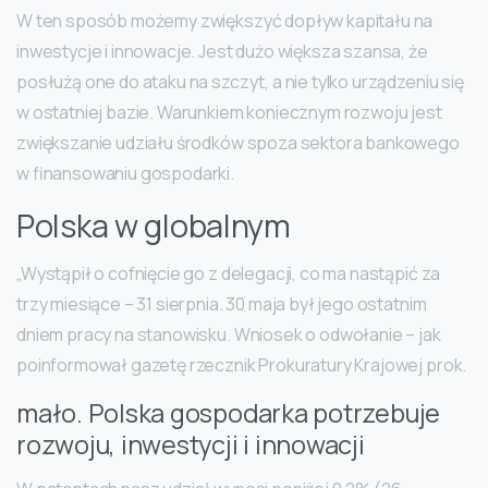
W ten sposób możemy zwiększyć dopływ kapitału na
inwestycje i innowacje. Jest dużo większa szansa, że
posłużą one do ataku na szczyt, a nie tylko urządzeniu się
w ostatniej bazie. Warunkiem koniecznym rozwoju jest
zwiększanie udziału środków spoza sektora bankowego
w finansowaniu gospodarki.
Polska w globalnym
„Wystąpił o cofnięcie go z delegacji, co ma nastąpić za
trzy miesiące – 31 sierpnia. 30 maja był jego ostatnim
dniem pracy na stanowisku. Wniosek o odwołanie – jak
poinformował gazetę rzecznik Prokuratury Krajowej prok.
mało. Polska gospodarka potrzebuje
rozwoju, inwestycji i innowacji