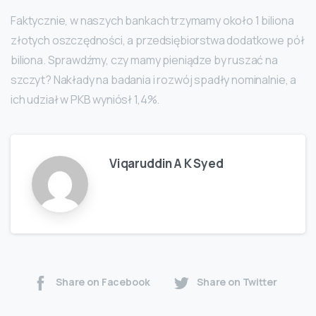
Faktycznie, w naszych bankach trzymamy około 1 biliona
złotych oszczędności, a przedsiębiorstwa dodatkowe pół
biliona. Sprawdźmy, czy mamy pieniądze by ruszać na
szczyt? Nakłady na badania i rozwój spadły nominalnie, a
ich udział w PKB wyniósł 1,4%.
Viqaruddin A K Syed
Share on Facebook
Share on Twitter