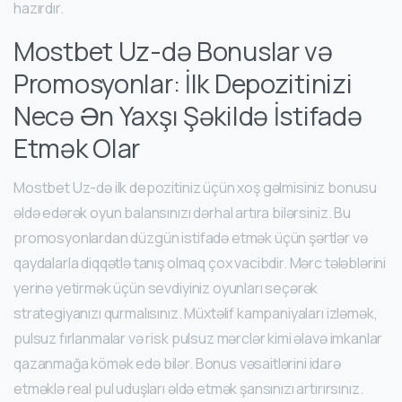
hazırdır.
Mostbet Uz-də Bonuslar və
Promosyonlar: İlk Depozitinizi
Necə Ən Yaxşı Şəkildə İstifadə
Etmək Olar
Mostbet Uz-də ilk depozitiniz üçün xoş gəlmisiniz bonusu
əldə edərək oyun balansınızı dərhal artıra bilərsiniz. Bu
promosyonlardan düzgün istifadə etmək üçün şərtlər və
qaydalarla diqqətlə tanış olmaq çox vacibdir. Mərc tələblərini
yerinə yetirmək üçün sevdiyiniz oyunları seçərək
strategiyanızı qurmalısınız. Müxtəlif kampaniyaları izləmək,
pulsuz fırlanmalar və risk pulsuz mərclər kimi əlavə imkanlar
qazanmağa kömək edə bilər. Bonus vəsaitlərini idarə
etməklə real pul uduşları əldə etmək şansınızı artırırsınız.