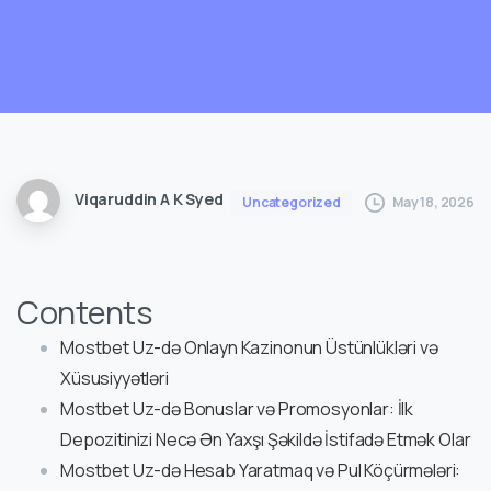
Viqaruddin A K Syed
May 18, 2026
Uncategorized
Contents
Mostbet Uz-də Onlayn Kazinonun Üstünlükləri və
Xüsusiyyətləri
Mostbet Uz-də Bonuslar və Promosyonlar: İlk
Depozitinizi Necə Ən Yaxşı Şəkildə İstifadə Etmək Olar
Mostbet Uz-də Hesab Yaratmaq və Pul Köçürmələri: