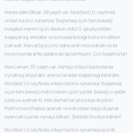
Mənim adım Əliyar, 28 yaşım var. Mostbet Uz saytında
onlayn kazino oynamaq: Başlamaq üçün tam bələdçi
məqaləsi mənim üçün xilaskar oldu! O, qeydiyyatdan
başlayaraq, əmsallar və bonuslarla bağlı bütün incəlikləri
izah edir. Mən artıq özümü daha əmin hiss edirəm və bir
neçə oyunda artıq qələbə də qazanmışam. Çox təşəkkürlər!
Mən Ləman, 35 yaşım var. Həmişə onlayn kazinolarda
oynamaq istəyirdim, amma haradan başlamağı bilmirdim.
Mostbet Uz saytında onlayn kazino oynamaq: Başlamaq
üçün tam bələdçi məhz mənim üçün yazılıb. Bələdçi o qədər
sadə və aydındır ki, mən dərhal hər şeyi başa düşdüm.
Platforma istifadəsi asandır və indi riskləri başa düşərək
əyləncəli oyunlar oynaya bilirəm. Şiddətlə tövsiyə edirəm!
Mostbet Uz saytında onlayn kazino oynamaq üçün ilk