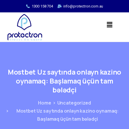
1300 158 704
info@protectron.com.au
Mostbet
Uz
saytında
onlayn
kazino
oynamaq:
Başlamaq
üçün
tam
bələdçi
Home
Uncategorized
Mostbet Uz saytında onlayn kazino oynamaq:
Başlamaq üçün tam bələdçi