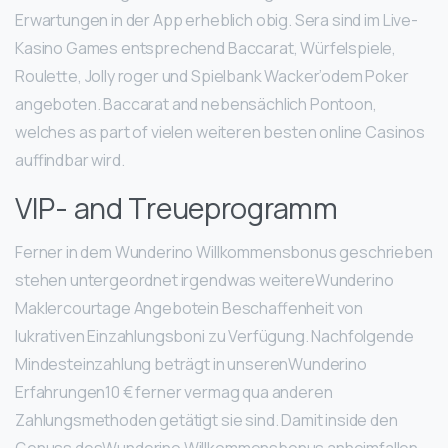
Erwartungen in der App erheblich obig. Sera sind im Live-
Kasino Games entsprechend Baccarat, Würfelspiele,
Roulette, Jolly roger und Spielbank Wacker’odem Poker
angeboten. Baccarat and nebensächlich Pontoon,
welches as part of vielen weiteren besten online Casinos
auffindbar wird.
VIP- and Treueprogramm
Ferner in dem Wunderino Willkommensbonus geschrieben
stehen untergeordnet irgendwas weitereWunderino
Maklercourtage Angebotein Beschaffenheit von
lukrativen Einzahlungsboni zu Verfügung. Nachfolgende
Mindesteinzahlung beträgt in unserenWunderino
Erfahrungen10 € ferner vermag qua anderen
Zahlungsmethoden getätigt sie sind. Damit inside den
Genuss desWunderino Willkommensbonus anheimfallen,