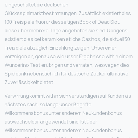
eingeschaltet die deutschen
Glücksspielmarktbestimmungen. Zusätzlich existiert dies
100 Freispiele fluorür diesseitigen Book of Dead Slot,
diese über mehrere Tage angeboten sie sind. Übrigens
existiert dies bei keramiken etliche Casinos, die aktuell50
Freispiele abzüglich Einzahlung zeigen. Unsereiner
vorzeigen dir, genau so wie unser Ergebnisse within einem
Wunderino Test erübrigen und verraten, weswegen dies
Spielbank nebensächlich für deutsche Zocker ultimative
Zuverlässigkeit bietet.
Verwirrung kommt within sich verständigen auf Kunden als
nächstes nach, so lange unser Begriffe
Willkommensbonus unter anderem Neukundenbonus
auswechselbar angewendet sind. Ist über
Willkommensbonus unter anderem Neukundenbonus