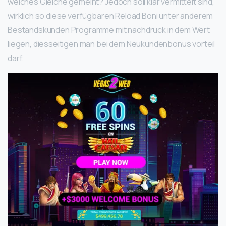
welches Gleiche gemeint? Jedoch soll klar vermittelt sind,
wirklich so diese verfügbaren Reload Boni unter anderem
Bestandskunden Programme mit nachdruck in dem Wert
liegen, diesseitigen man bei dem Neukundenbonus vorteil
darf.