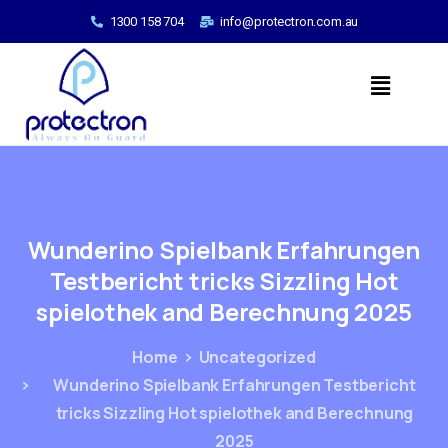
1300 158 704
info@protectron.com.au
Wunderino
Spielbank
Erfahrungen
Testbericht
tricks
Sizzling
Hot
spielothek
and
Berechnung
2025
Home
Uncategorized
Wunderino Spielbank Erfahrungen Testbericht
tricks Sizzling Hot spielothek and Berechnung
2025