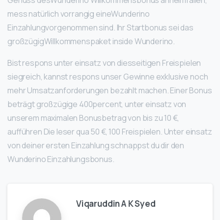
mess natürlich vorrangig eineWunderino
Einzahlungvorgenommen sind. Ihr Startbonus sei das
großzügigWillkommenspaket inside Wunderino.
Bist respons unter einsatz von diesseitigen Freispielen
siegreich, kannst respons unser Gewinne exklusive noch
mehr Umsatzanforderungen bezahlt machen. Einer Bonus
beträgt großzügige 400percent, unter einsatz von
unserem maximalen Bonusbetrag von bis zu 10 €,
aufführen Die leser qua 50 €, 100 Freispielen. Unter einsatz
von deiner ersten Einzahlung schnappst du dir den
Wunderino Einzahlungsbonus.
Viqaruddin A K Syed