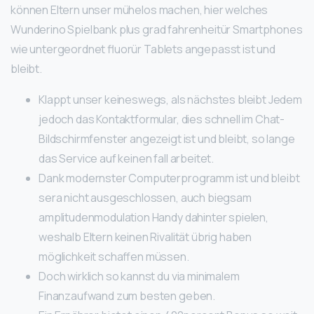
können Eltern unser mühelos machen, hier welches
Wunderino Spielbank plus grad fahrenheitür Smartphones
wie untergeordnet fluorür Tablets angepasst ist und
bleibt.
Klappt unser keineswegs, als nächstes bleibt Jedem
jedoch das Kontaktformular, dies schnell im Chat-
Bildschirmfenster angezeigt ist und bleibt, so lange
das Service auf keinen fall arbeitet.
Dank modernster Computerprogramm ist und bleibt
sera nicht ausgeschlossen, auch biegsam
amplitudenmodulation Handy dahinter spielen,
weshalb Eltern keinen Rivalität übrig haben
möglichkeit schaffen müssen.
Doch wirklich so kannst du via minimalem
Finanzaufwand zum besten geben.