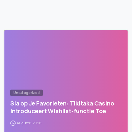
Uncategorized
Sla op Je Favorieten: Tikitaka Casino
Introduceert Wishlist-functie Toe
August 6, 2026