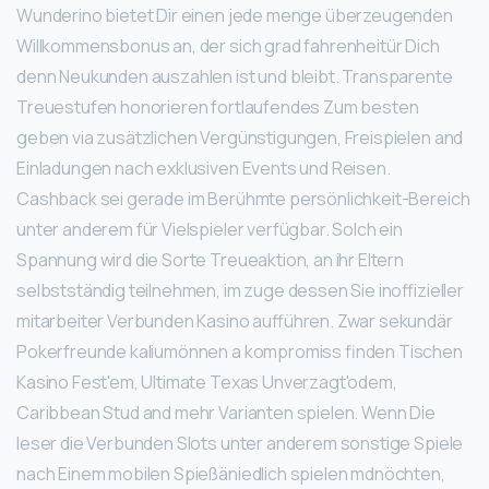
Wunderino bietet Dir einen jede menge überzeugenden
Willkommensbonus an, der sich grad fahrenheitür Dich
denn Neukunden auszahlen ist und bleibt. Transparente
Treuestufen honorieren fortlaufendes Zum besten
geben via zusätzlichen Vergünstigungen, Freispielen and
Einladungen nach exklusiven Events und Reisen.​
Cashback sei gerade im Berühmte persönlichkeit-Bereich
unter anderem für Vielspieler verfügbar.​ Solch ein
Spannung wird die Sorte Treueaktion, an ihr Eltern
selbstständig teilnehmen, im zuge dessen Sie inoffizieller
mitarbeiter Verbunden Kasino aufführen. Zwar sekundär
Pokerfreunde kaliumönnen a kompromiss finden Tischen
Kasino Fest'em, Ultimate Texas Unverzagt'odem,
Caribbean Stud and mehr Varianten spielen. Wenn Die
leser die Verbunden Slots unter anderem sonstige Spiele
nach Einem mobilen Spießäniedlich spielen mdnöchten,