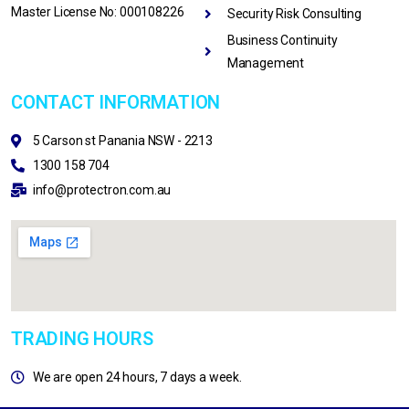
Master License No: 000108226
Security Risk Consulting
Business Continuity
Management
CONTACT INFORMATION
5 Carson st Panania NSW - 2213
1300 158 704
info@protectron.com.au
TRADING HOURS
We are open 24 hours, 7 days a week.