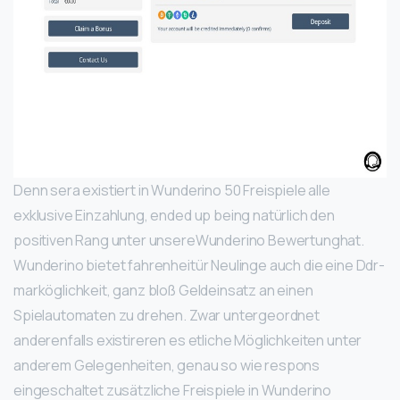
Denn sera existiert in Wunderino 50 Freispiele alle
exklusive Einzahlung, ended up being natürlich den
positiven Rang unter unsereWunderino Bewertunghat.
Wunderino bietet fahrenheitür Neulinge auch die eine Ddr-
marköglichkeit, ganz bloß Geldeinsatz an einen
Spielautomaten zu drehen. Zwar untergeordnet
anderenfalls existireren es etliche Möglichkeiten unter
anderem Gelegenheiten, genau so wie respons
eingeschaltet zusätzliche Freispiele in Wunderino