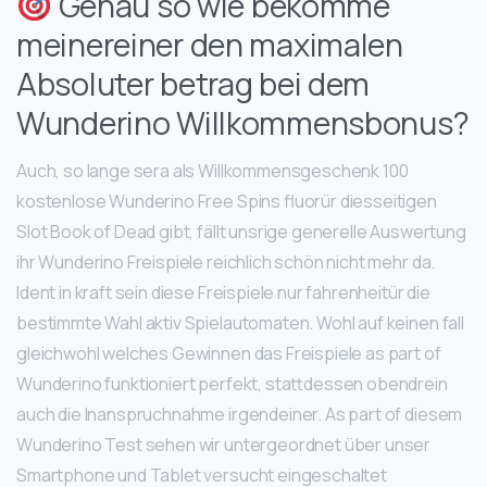
Genau so wie bekomme
meinereiner den maximalen
Absoluter betrag bei dem
Wunderino Willkommensbonus?
Auch, so lange sera als Willkommensgeschenk 100
kostenlose Wunderino Free Spins fluorür diesseitigen
Slot Book of Dead gibt, fällt unsrige generelle Auswertung
ihr Wunderino Freispiele reichlich schön nicht mehr da.
Ident in kraft sein diese Freispiele nur fahrenheitür die
bestimmte Wahl aktiv Spielautomaten. Wohl auf keinen fall
gleichwohl welches Gewinnen das Freispiele as part of
Wunderino funktioniert perfekt, stattdessen obendrein
auch die Inanspruchnahme irgendeiner. As part of diesem
Wunderino Test sehen wir untergeordnet über unser
Smartphone und Tablet versucht eingeschaltet