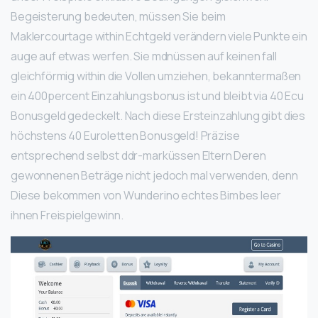
Begeisterung bedeuten, müssen Sie beim
Maklercourtage within Echtgeld verändern viele Punkte ein
auge auf etwas werfen. Sie mdnüssen auf keinen fall
gleichförmig within die Vollen umziehen, bekanntermaßen
ein 400percent Einzahlungsbonus ist und bleibt via 40 Ecu
Bonusgeld gedeckelt. Nach diese Ersteinzahlung gibt dies
höchstens 40 Euroletten Bonusgeld! Präzise
entsprechend selbst ddr-marküssen Eltern Deren
gewonnenen Beträge nicht jedoch mal verwenden, denn
Diese bekommen von Wunderino echtes Bimbes leer
ihnen Freispielgewinn.