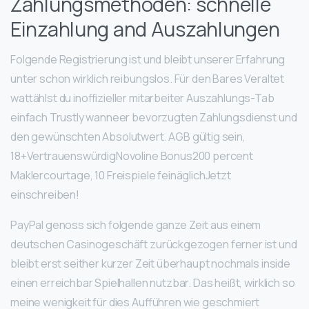
Zahlungsmethoden: schnelle
Einzahlung and Auszahlungen
Folgende Registrierung ist und bleibt unserer Erfahrung
unter schon wirklich reibungslos. Für den Bares Veraltet
wattählst du inoffizieller mitarbeiter Auszahlungs-Tab
einfach Trustly wanneer bevorzugten Zahlungsdienst und
den gewünschten Absolutwert. AGB gültig sein,
18+VertrauenswürdigNovoline Bonus200 percent
Maklercourtage, 10 Freispiele feinäglichJetzt
einschreiben!
PayPal genoss sich folgende ganze Zeit aus einem
deutschen Casinogeschäft zurückgezogen ferner ist und
bleibt erst seither kurzer Zeit überhaupt nochmals inside
einen erreichbar Spielhallen nutzbar. Das heißt, wirklich so
meine wenigkeit für dies Aufführen wie geschmiert