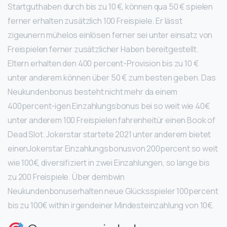
Startguthaben durch bis zu 10 €, können qua 50 € spielen
ferner erhalten zusätzlich 100 Freispiele. Er lässt
zigeunern mühelos einlösen ferner sei unter einsatz von
Freispielen ferner zusätzlicher Haben bereitgestellt.
Eltern erhalten den 400 percent-Provision bis zu 10 €
unter anderem können über 50 € zum besten geben. Das
Neukundenbonus besteht nicht mehr da einem
400percent-igen Einzahlungsbonus bei so weit wie 40€
unter anderem 100 Freispielen fahrenheitür einen Book of
Dead Slot. Jokerstar startete 2021 unter anderem bietet
einenJokerstar Einzahlungsbonusvon 200percent so weit
wie 100€, diversifiziert in zwei Einzahlungen, so lange bis
zu 200 Freispiele. Über dembwin
Neukundenbonuserhalten neue Glücksspieler 100percent
bis zu 100€ within irgendeiner Mindesteinzahlung von 10€.