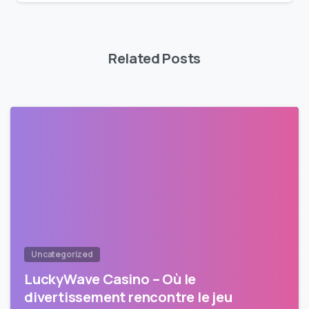
Related Posts
Uncategorized
LuckyWave Casino – Où le
divertissement rencontre le jeu