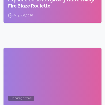
Fire Blaze Roulette
August 6, 2026
Uncategorized