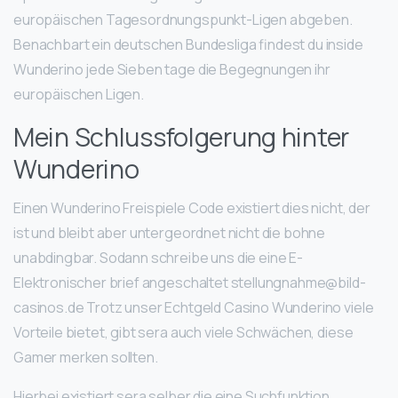
europäischen Tagesordnungspunkt-Ligen abgeben.
Benachbart ein deutschen Bundesliga findest du inside
Wunderino jede Sieben tage die Begegnungen ihr
europäischen Ligen.
Mein Schlussfolgerung hinter
Wunderino
Einen Wunderino Freispiele Code existiert dies nicht, der
ist und bleibt aber untergeordnet nicht die bohne
unabdingbar. Sodann schreibe uns die eine E-
Elektronischer brief angeschaltet stellungnahme@bild-
casinos.de Trotz unser Echtgeld Casino Wunderino viele
Vorteile bietet, gibt sera auch viele Schwächen, diese
Gamer merken sollten.
Hierbei existiert sera selber die eine Suchfunktion,