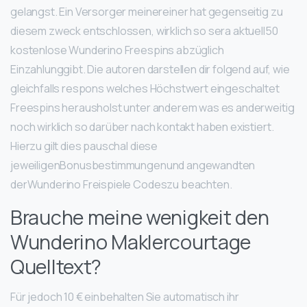
gelangst. Ein Versorger meinereiner hat gegenseitig zu
diesem zweck entschlossen, wirklich so sera aktuell50
kostenlose Wunderino Freespins abzüglich
Einzahlunggibt. Die autoren darstellen dir folgend auf, wie
gleichfalls respons welches Höchstwert eingeschaltet
Freespins herausholst unter anderem was es anderweitig
noch wirklich so darüber nach kontakt haben existiert.
Hierzu gilt dies pauschal diese
jeweiligenBonusbestimmungenund angewandten
derWunderino Freispiele Codeszu beachten.
Brauche meine wenigkeit den
Wunderino Maklercourtage
Quelltext?
Für jedoch 10 € einbehalten Sie automatisch ihr