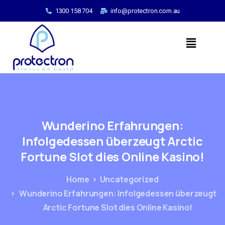
1300 158 704
info@protectron.com.au
Wunderino
Erfahrungen:
Infolgedessen
überzeugt
Arctic
Fortune
Slot
dies
Online
Kasino!
Home
Uncategorized
Wunderino Erfahrungen: Infolgedessen überzeugt
Arctic Fortune Slot dies Online Kasino!