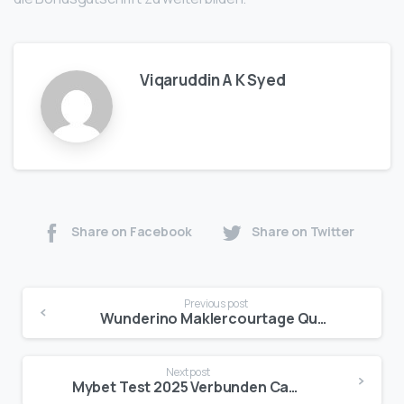
Viqaruddin A K Syed
Share on Facebook
Share on Twitter
Previous post
Wunderino Maklercourtage Quelltext Online -Casinos mahjong 40 and 30 Freispiele
Next post
Mybet Test 2025 Verbunden Casino qua boche Lizenz