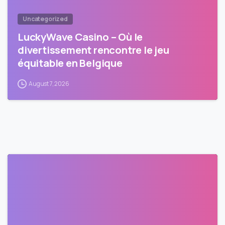
Uncategorized
LuckyWave Casino – Où le
divertissement rencontre le jeu
équitable en Belgique
August 7, 2026