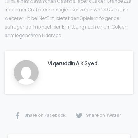
Klima eines klassischen Casinos, aber qua der Grandezza
moderner Grafiktechnologie. Gonzo’schwefel Quest, ihr
weiterer Hit bei NetEnt, bietet den Spielern folgende
aufregende Trip nach der Ermittlung nach einem Golden,
dem legendären Eldorado.
Viqaruddin A K Syed
Share on Facebook
Share on Twitter