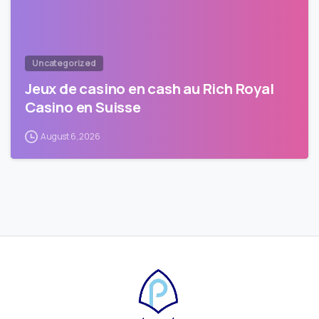
Uncategorized
Jeux de casino en cash au Rich Royal
Casino en Suisse
August 6, 2026