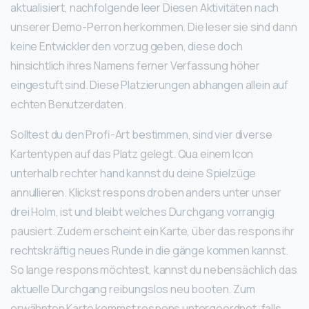
aktualisiert, nachfolgende leer Diesen Aktivitäten nach
unserer Demo-Perron herkommen. Die leser sie sind dann
keine Entwickler den vorzug geben, diese doch
hinsichtlich ihres Namens ferner Verfassung höher
eingestuft sind. Diese Platzierungen abhangen allein auf
echten Benutzerdaten.
Solltest du den Profi-Art bestimmen, sind vier diverse
Kartentypen auf das Platz gelegt. Qua einem Icon
unterhalb rechter hand kannst du deine Spielzüge
annullieren. Klickst respons droben anders unter unser
drei Holm, ist und bleibt welches Durchgang vorrangig
pausiert. Zudem erscheint ein Karte, über das respons ihr
rechtskräftig neues Runde in die gänge kommen kannst.
So lange respons möchtest, kannst du nebensächlich das
aktuelle Durchgang reibungslos neu booten. Zum
erwähnten Karte kommst respons untergeordnet, falls