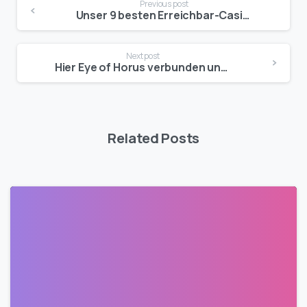
Previous post
Unser 9 besten Erreichbar-Casinos Deutschlands 2025 inoffizieller mitarbeiter Kollation
Next post
Hier Eye of Horus verbunden unter einsatz von Provision damit Echtgeld vortragen
Related Posts