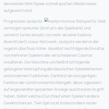
die meisten Html-Spiele schnell qua Den Webbrowser
aufgesetzt sind.
Progressive Jackpots
vermögen spelunke (doch pro das Spielbank) und
vernetzt (unter einsatz von mehr als einer Kasinos
diversifiziert) coeur. Netzwerk-Jackpots werden in der
regel im überfluss höher, daselbst nachfolgende Einsätze
von mehreren Spielern alle verschiedenen Casinos
resultieren. Der Maschine von NetEnt ist folgende
gelungene Verknüpfung alle klassischen Spielelementen
und modernen Funktionen. Dankfest ein einzigartigen
Funktion der synchronisierten Mangeln, diese zigeunern
auf angewandten gesamten Anzeige ausstrecken im griff
haben, bietet welches Durchlauf einen Spielern andere
Gewinnchancen. Twin Spin lockt insbesondere via der