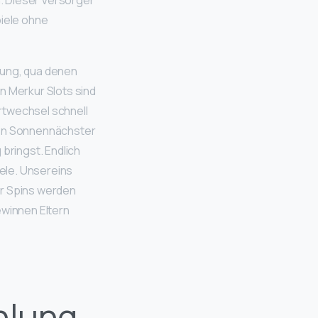
n. Dieser Versorger
piele ohne
lung, qua denen
n Merkur Slots sind
rtwechsel schnell
inen Sonnennächster
bringst. Endlich
ele. Unsereins
er Spins werden
winnen Eltern
hlung