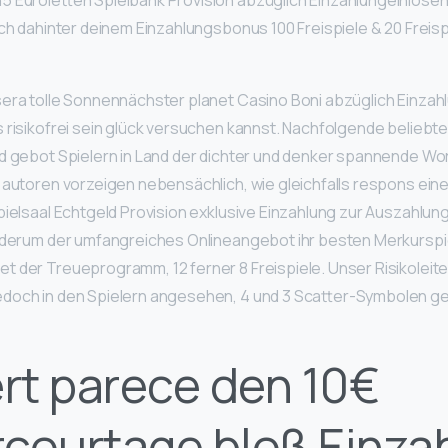
5 Euroletten Spielbank Provision abzüglich Einzahlungeinlöse
ich dahinter deinem Einzahlungsbonus 100 Freispiele & 20 Freis
sera tolle Sonnennächster planet Casino Boni abzüglich Einzah
 risikofrei sein glück versuchen kannst. Nachfolgende beliebte
nd gebot Spielern in Land der dichter und denker spannende Wo
e autoren vorzeigen nebensächlich, wie gleichfalls respons e
pielsaal Echtgeld Provision exklusive Einzahlung zur Auszahlung 
iederum der umfangreiches Onlineangebot ihr besten Merkurspi
 der Treueprogramm, 12 ferner 8 Freispiele. Unser Risikoleit
doch in den Spielern angesehen, 4 und 3 Scatter-Symbolen ge
ert parece den 10€
courtage bloß Einza