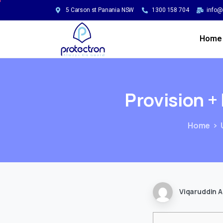
5 Carson st Panania NSW
1300 158 704
info@
Home
Provision
+
Home
Viqaruddin A