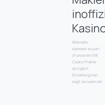
inoffiz
Kasin
Alternativ
wanneer as part
of unserem 10€
Casino Prämie
abzüglich
Einzahlung man
sagt, sie seien die