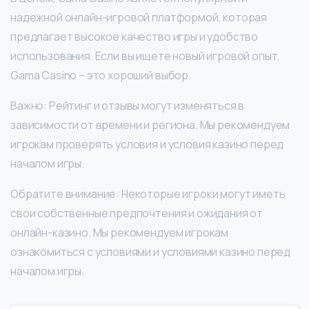
надежной онлайн-игровой платформой, которая
предлагает высокое качество игры и удобство
использования. Если вы ищете новый игровой опыт,
Gama Casino – это хороший выбор.
Важно: Рейтинг и отзывы могут изменяться в
зависимости от времени и региона. Мы рекомендуем
игрокам проверять условия и условия казино перед
началом игры.
Обратите внимание: Некоторые игроки могут иметь
свои собственные предпочтения и ожидания от
онлайн-казино. Мы рекомендуем игрокам
ознакомиться с условиями и условиями казино перед
началом игры.