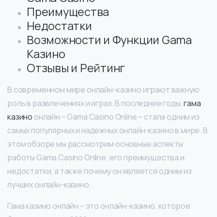
Преимущества
Недостатки
Возможности и Функции Gama
Казино
Отзывы и Рейтинг
В современном мире онлайн-казино играют важную
роль в развлечениях и играх. В последние годы,
гама
казино
онлайн – Gama Casino Online – стала одним из
самых популярных и надежных онлайн-казино в мире. В
этом обзоре мы рассмотрим основные аспекты
работы Gama Casino Online, его преимущества и
недостатки, а также почему он является одним из
лучших онлайн-казино.
Гама казино онлайн – это онлайн-казино, которое