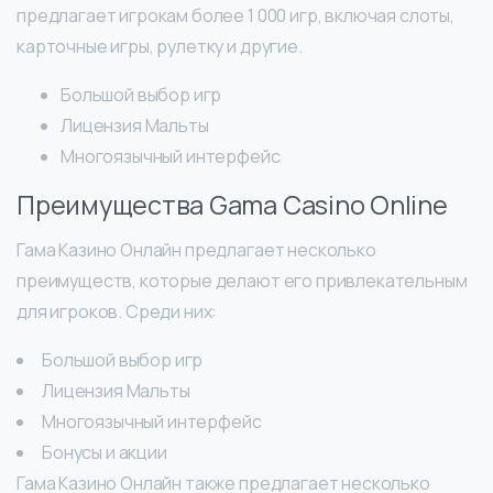
предлагает игрокам более 1 000 игр, включая слоты,
карточные игры, рулетку и другие.
Большой выбор игр
Лицензия Мальты
Многоязычный интерфейс
Преимущества Gama Casino Online
Гама Казино Онлайн предлагает несколько
преимуществ, которые делают его привлекательным
для игроков. Среди них:
Большой выбор игр
Лицензия Мальты
Многоязычный интерфейс
Бонусы и акции
Гама Казино Онлайн также предлагает несколько