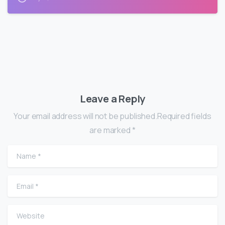
Leave a Reply
Your email address will not be published.Required fields
are marked *
Name
*
Email
*
Website