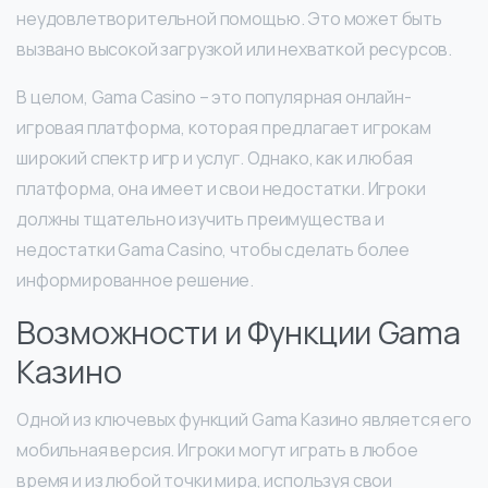
неудовлетворительной помощью. Это может быть
вызвано высокой загрузкой или нехваткой ресурсов.
В целом, Gama Casino – это популярная онлайн-
игровая платформа, которая предлагает игрокам
широкий спектр игр и услуг. Однако, как и любая
платформа, она имеет и свои недостатки. Игроки
должны тщательно изучить преимущества и
недостатки Gama Casino, чтобы сделать более
информированное решение.
Возможности и Функции Gama
Казино
Одной из ключевых функций Gama Казино является его
мобильная версия. Игроки могут играть в любое
время и из любой точки мира, используя свои