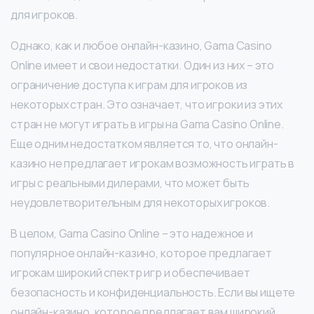
для игроков.
Однако, как и любое онлайн-казино, Gama Casino
Online имеет и свои недостатки. Один из них – это
ограничение доступа к играм для игроков из
некоторых стран. Это означает, что игроки из этих
стран не могут играть в игры на Gama Casino Online.
Еще одним недостатком является то, что онлайн-
казино не предлагает игрокам возможность играть в
игры с реальными дилерами, что может быть
неудовлетворительным для некоторых игроков.
В целом, Gama Casino Online – это надежное и
популярное онлайн-казино, которое предлагает
игрокам широкий спектр игр и обеспечивает
безопасность и конфиденциальность. Если вы ищете
онлайн-казино, которое предлагает вам широкий