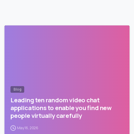
Blog
Leading ten random video chat
applications to enable you find new
people virtually carefully
May 16, 2026