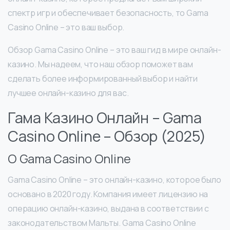
спектр игр и обеспечивает безопасность, то Gama
Casino Online – это ваш выбор.
Обзор Gama Casino Online – это ваш гид в мире онлайн-
казино. Мы надеем, что наш обзор поможет вам
сделать более информированный выбор и найти
лучшее онлайн-казино для вас.
Гама Казино Онлайн – Gama
Casino Online – Обзор (2025)
О Gama Casino Online
Gama Casino Online – это онлайн-казино, которое было
основано в 2020 году. Компания имеет лицензию на
операцию онлайн-казино, выдана в соответствии с
законодательством Мальты. Gama Casino Online