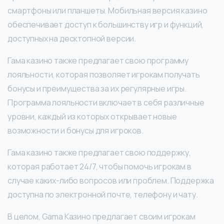
смартфоны или планшеты. Мобильная версия казино
обеспечивает доступ к большинству игр и функций,
доступных на десктопной версии.
Гама казино также предлагает свою программу
лояльности, которая позволяет игрокам получать
бонусы и преимущества за их регулярные игры.
Программа лояльности включает в себя различные
уровни, каждый из которых открывает новые
возможности и бонусы для игроков.
Гама казино также предлагает свою поддержку,
которая работает 24/7, чтобы помочь игрокам в
случае каких-либо вопросов или проблем. Поддержка
доступна по электронной почте, телефону и чату.
В целом, Gama Казино предлагает своим игрокам