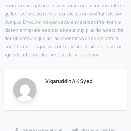
première inscription et du système récompenses fidélité
qui leur permet de rentrer dans le jeu en profitant de son
compte. En outre, ce que cette entreprise offre montre
clairement qu'elle se soucie beaucoup plus de la sécurité
des utilisateurs que de l'augmentation de ses profits à
court terme : les joueurs ont droit au retrait et il existe une
ligne directe pour les besoins du service client.
Viqaruddin A K Syed
Share on Facebook
Share on Twitter