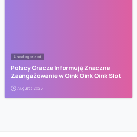
Uncategorized
Polscy Gracze Informują Znaczne
Zaangażowanie w Oink Oink Oink Slot
August 3, 2026