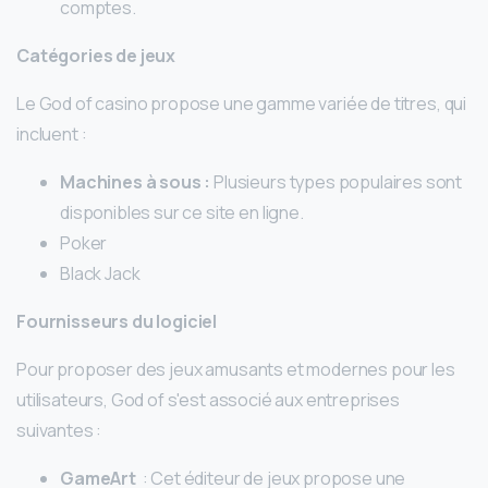
comptes.
Catégories de jeux
Le God of casino propose une gamme variée de titres, qui
incluent :
Machines à sous :
Plusieurs types populaires sont
disponibles sur ce site en ligne.
Poker
Black Jack
Fournisseurs du logiciel
Pour proposer des jeux amusants et modernes pour les
utilisateurs, God of s'est associé aux entreprises
suivantes :
GameArt
: Cet éditeur de jeux propose une