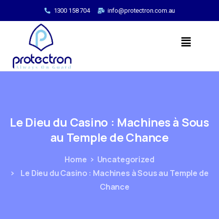
1300 158 704
info@protectron.com.au
Le
Dieu
du
Casino
:
Machines
à
Sous
au
Temple
de
Chance
Home
Uncategorized
Le Dieu du Casino : Machines à Sous au Temple de
Chance