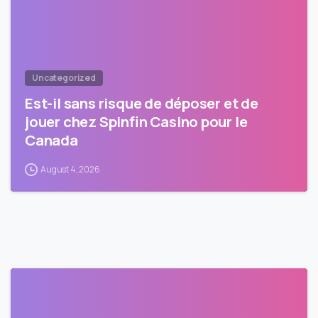
Uncategorized
Est-il sans risque de déposer et de
jouer chez Spinfin Casino pour le
Canada
August 4, 2026