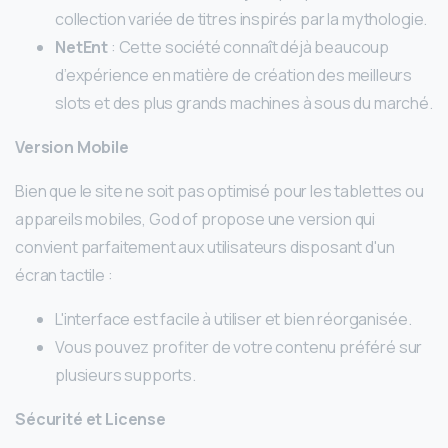
collection variée de titres inspirés par la mythologie.
NetEnt
: Cette société connaît déjà beaucoup
d’expérience en matière de création des meilleurs
slots et des plus grands machines à sous du marché.
Version Mobile
Bien que le site ne soit pas optimisé pour les tablettes ou
appareils mobiles, God of propose une version qui
convient parfaitement aux utilisateurs disposant d'un
écran tactile :
L'interface est facile à utiliser et bien réorganisée.
Vous pouvez profiter de votre contenu préféré sur
plusieurs supports.
Sécurité et License