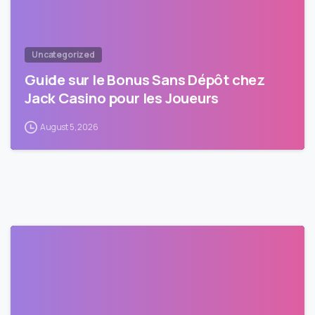
Uncategorized
Guide sur le Bonus Sans Dépôt chez
Jack Casino pour les Joueurs
August 5, 2026