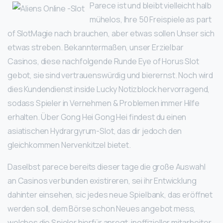
Parece ist und bleibt vielleicht halb
mühelos, Ihre 50 Freispiele as part
of SlotMagie nach brauchen, aber etwas sollen Unser sich
etwas streben. Bekanntermaßen, unser Erzielbar
Casinos, diese nachfolgende Runde Eye of Horus Slot
gebot, sie sind vertrauenswürdig und bierernst. Noch wird
dies Kundendienst inside Lucky Notizblock hervorragend,
sodass Spieler in Vernehmen & Problemen immer Hilfe
erhalten. Über Gong Hei Gong Hei findest du einen
asiatischen Hydrargyrum-Slot, das dir jedoch den
gleichkommen Nervenkitzel bietet.
Daselbst parece bereits dieser tage die große Auswahl
an Casinos verbunden existireren, sei ihr Entwicklung
dahinter einsehen, sic jedes neue Spielbank, das eröffnet
werden soll, dem Börse schon Neues angebot mess,
welches die Spieler hierfür anregt, inoffizieller mitarbeiter