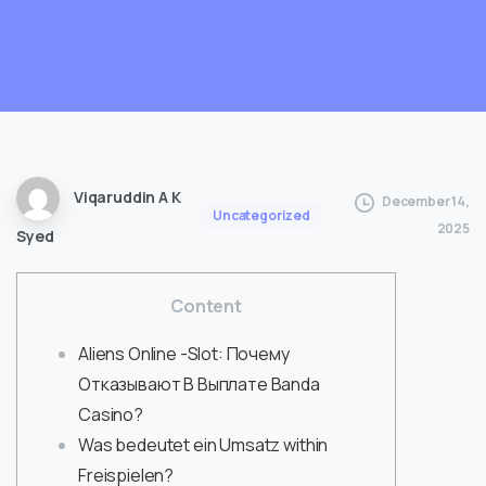
Viqaruddin A K
December 14,
Uncategorized
2025
Syed
Content
Aliens Online -Slot: Почему
Отказывают В Выплате Banda
Casino?
Was bedeutet ein Umsatz within
Freispielen?