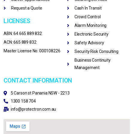
Request a Quote
Cash In Transit
Crowd Control
LICENSES
Alarm Monitoring
ABN: 64 665 889 832
Electronic Security
ACN: 665 889 832
Safety Advisory
Master License No: 000108226
Security Risk Consulting
Business Continuity
Management
CONTACT INFORMATION
5 Carson st Panania NSW - 2213
1300 158 704
info@protectron.com.au