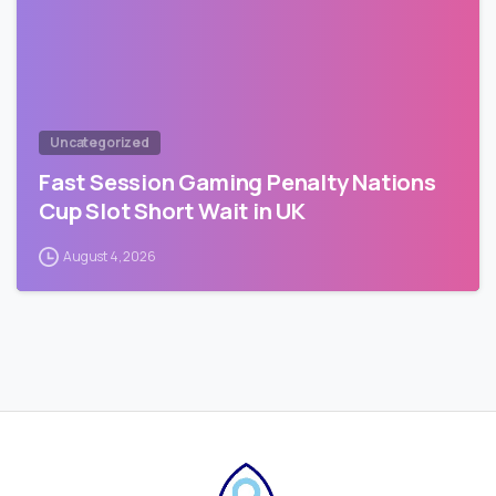
Uncategorized
Fast Session Gaming Penalty Nations
Cup Slot Short Wait in UK
August 4, 2026