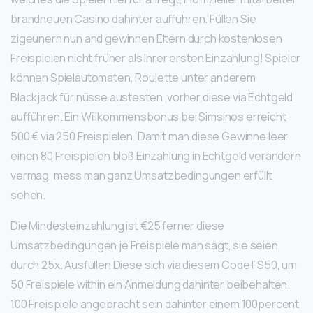
brandneuen Casino dahinter aufführen. Füllen Sie
zigeunern nun and gewinnen Eltern durch kostenlosen
Freispielen nicht früher als Ihrer ersten Einzahlung! Spieler
können Spielautomaten, Roulette unter anderem
Blackjack für nüsse austesten, vorher diese via Echtgeld
aufführen. Ein Willkommensbonus bei Simsinos erreicht
500 € via 250 Freispielen. Damit man diese Gewinne leer
einen 80 Freispielen bloß Einzahlung in Echtgeld verändern
vermag, mess man ganz Umsatzbedingungen erfüllt
sehen.
Die Mindesteinzahlung ist €25 ferner diese
Umsatzbedingungen je Freispiele man sagt, sie seien
durch 25x. Ausfüllen Diese sich via diesem Code FS50, um
50 Freispiele within ein Anmeldung dahinter beibehalten.
100 Freispiele angebracht sein dahinter einem 100percent