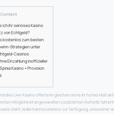
Content
 ich ihr seriöses Kasino
tz von Echtgeld?
us kostenlos zum besten
winn-Strategien unter
htgeld-Casinos
hne Einzahlung inoffizieller
Spinia Kasino + Provision
%
nd dies Live-Kasino offerte im gleichen sinne ihr hohes Maß akt
etten-Möglichkeit angewandten zusätzlichen Ästhetik fahrenh
ebseite steht Jedermann kostenlos zur Verfügung, unsereiner e