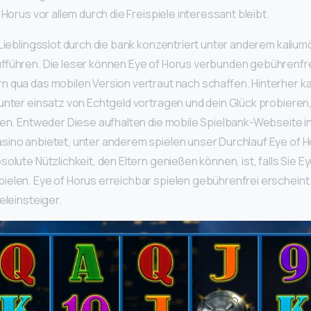
 Horus vor allem durch die Freispiele interessant bleibt.
 Lieblingsslot durch die bank konzentriert unter anderem kaliu
ufführen. Die leser können Eye of Horus verbunden gebührenfr
 qua das mobilen Version vertraut nach schaffen. Hinterher ka
 unter einsatz von Echtgeld vortragen und dein Glück probiere
gen. Entweder Diese aufhalten die mobile Spielbank-Webseite i
ino anbietet, unter anderem spielen unser Durchlauf Eye of Hor
olute Nützlichkeit, den Eltern genießen können, ist, falls Sie Ey
elen. Eye of Horus erreichbar spielen gebührenfrei erscheint
eleinsteiger.