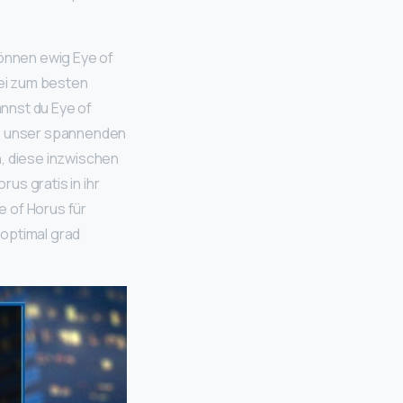
mönnen ewig Eye of
ei zum besten
nnst du Eye of
n, unser spannenden
n, diese inzwischen
us gratis in ihr
e of Horus für
 optimal grad