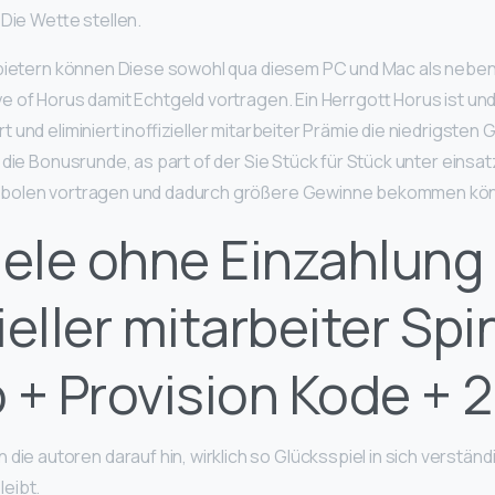
 Die Wette stellen.
nbietern können Diese sowohl qua diesem PC und Mac als neben
 of Horus damit Echtgeld vortragen. Ein Herrgott Horus ist und
 und eliminiert inoffizieller mitarbeiter Prämie die niedrigste
 die Bonusrunde, as part of der Sie Stück für Stück unter einsat
bolen vortragen und dadurch größere Gewinne bekommen kö
iele ohne Einzahlung
ieller mitarbeiter Spi
 + Provision Kode +
die autoren darauf hin, wirklich so Glücksspiel in sich verstän
bleibt.