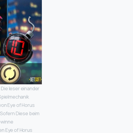
 Die leser einander
 Spielmechanik
 von Eye of Horus
 Sofern Diese beim
ewinne
en Eye of Horus