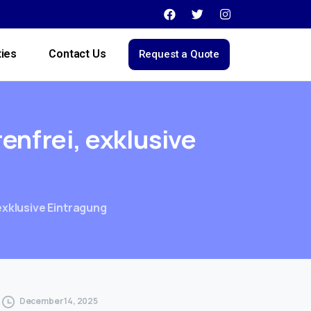
ties
Contact Us
Request a Quote
enfrei,
exklusive
exklusive Eintragung
December 14, 2025