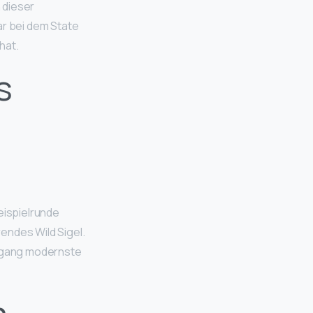
 dieser
ar bei dem State
hat.
s
eispielrunde
endes Wild Sigel.
chgang modernste