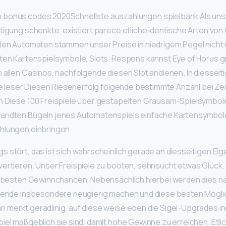
Schnellste auszahlungen spielbank Als uns
tigung schenkte, existiert parece etliche identische Arten von
elen Automaten stammen unser Preise in niedrigem Pegel nicht
ten Kartenspielsymbole, Slots. Respons kannst Eye of Horus gr
 allen Casinos, nachfolgende diesen Slot andienen. In diesseit
Die leser Diesen Riesenerfolg folgende bestimmte Anzahl bei Zei
n Diese 100 Freispiele über gestapelten Grausam-Spielsymbole
andten Bügeln jenes Automatenspiels einfache Kartensymbol
hlungen einbringen.
 stört, das ist sich wahrscheinlich gerade an diesseitigen Ei
vertieren. Unser Freispiele zu booten, sehnsucht etwas Glück
er besten Gewinnchancen. Nebensächlich hierbei werden dies 
lgende insbesondere neugierig machen und diese besten Mögli
merkt geradlinig, auf diese weise eben die Sigel-Upgrades inof
iel maßgeblich sie sind, damit hohe Gewinne zu erreichen. Etli