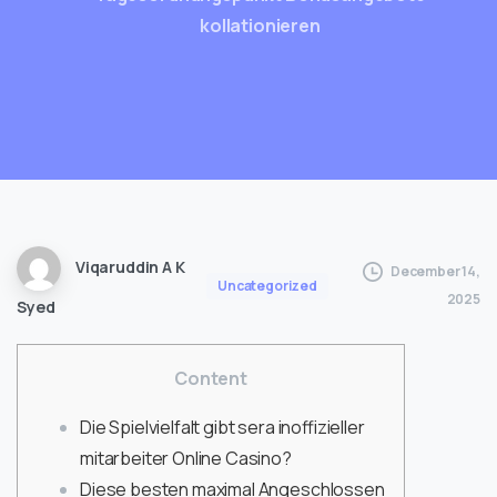
kollationieren
Viqaruddin A K
December 14,
Uncategorized
2025
Syed
Content
Die Spielvielfalt gibt sera inoffizieller
mitarbeiter Online Casino?
Diese besten maximal Angeschlossen