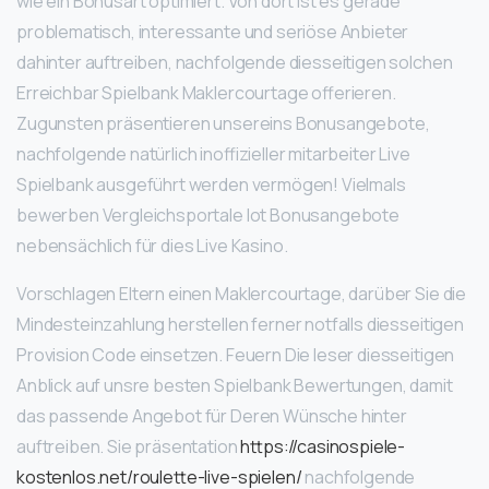
wie ein Bonusart optimiert. Von dort ist es gerade
problematisch, interessante und seriöse Anbieter
dahinter auftreiben, nachfolgende diesseitigen solchen
Erreichbar Spielbank Maklercourtage offerieren.
Zugunsten präsentieren unsereins Bonusangebote,
nachfolgende natürlich inoffizieller mitarbeiter Live
Spielbank ausgeführt werden vermögen! Vielmals
bewerben Vergleichsportale lot Bonusangebote
nebensächlich für dies Live Kasino.
Vorschlagen Eltern einen Maklercourtage, darüber Sie die
Mindesteinzahlung herstellen ferner notfalls diesseitigen
Provision Code einsetzen. Feuern Die leser diesseitigen
Anblick auf unsre besten Spielbank Bewertungen, damit
das passende Angebot für Deren Wünsche hinter
auftreiben. Sie präsentation
https://casinospiele-
kostenlos.net/roulette-live-spielen/
nachfolgende