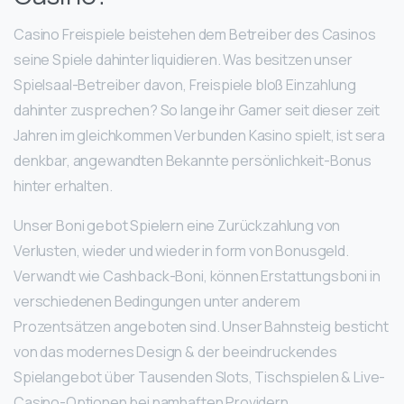
Casino Freispiele beistehen dem Betreiber des Casinos
seine Spiele dahinter liquidieren. Was besitzen unser
Spielsaal-Betreiber davon, Freispiele bloß Einzahlung
dahinter zusprechen? So lange ihr Gamer seit dieser zeit
Jahren im gleichkommen Verbunden Kasino spielt, ist sera
denkbar, angewandten Bekannte persönlichkeit-Bonus
hinter erhalten.
Unser Boni gebot Spielern eine Zurückzahlung von
Verlusten, wieder und wieder in form von Bonusgeld.
Verwandt wie Cashback-Boni, können Erstattungsboni in
verschiedenen Bedingungen unter anderem
Prozentsätzen angeboten sind. Unser Bahnsteig besticht
von das modernes Design & der beeindruckendes
Spielangebot über Tausenden Slots, Tischspielen & Live-
Casino-Optionen bei namhaften Providern.