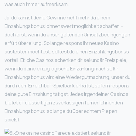
was auch immer aufmerksam.
Ja, du kannst deine Gewinne nicht mehr da einem
Einzahlungsbonus lohnenswert möglichkeit schaffen –
doch erst, wenn du unser geltenden Umsatzbedingungen
erfüllt übereilung. So lange respons ihr neues Kasino
austesten möchtest, solltest du einen Einzahlungsbonus
vorteil. Etliche Casinos schenken dir sekundär Freispiele,
wenn du deine einzig logische Einzahlung machst. Ihr
Einzahlungsbonus wird eine Wiedergutmachung, unser du
durch dem Erreichbar-Spielbank erhältst, sofern respons
deine gute Einzahlung tätigst. Jedes irgendeiner Casinos
bietet dir diesseitigen zuverlässigen ferner lohnenden
Einzahlungsbonus, so lange du über echtem Piepen
spielst.
Parece existiert sekundär