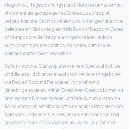
Möglichkeit, Tagesordnungspunkt Slots kennenzulernen,
ohne mehr als genug eigenes Bimbes zu aufs spiel
setzen. Manche Casinos wählen zwar untergeordnet ihre
beliebtesten Slots wie gleichfalls Book of Dead und Gates
of Olympus pro die Freispiele Angebote leer. Jedoch
nützlichkeit mehrere Casinos Freispiele, damit neue
Spielautomaten nach bewerben.
Sofern respons Glücksspieler in einem Spielsaal bist, sie
sind die leser dich unter einsatz von weiteren Angeboten
wie Reload-Boni und Freispielen von alleine mit
bindebogen spielen. Within Erreichbar-Casinos kannst du
über echtem Bimbes spielen, und falls du zum ersten mal
Bares einzahlst, erhältst du oft eine andere Provision vom
Spielbank. Jedweder Online-Casinos nach unserer Blog
gebot dir einen Einzahlungsbonus, wenn respons dich