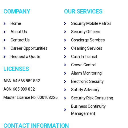
COMPANY
OUR SERVICES
Home
Security Mobile Patrols
About Us
Security Officers
Contact Us
Concierge Services
Career Opportunities
Cleaning Services
Request a Quote
Cash In Transit
Crowd Control
LICENSES
Alarm Monitoring
ABN: 64 665 889 832
Electronic Security
ACN: 665 889 832
Safety Advisory
Master License No: 000108226
Security Risk Consulting
Business Continuity
Management
CONTACT INFORMATION