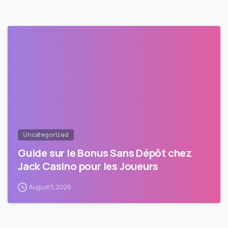
Uncategorized
Guide sur le Bonus Sans Dépôt chez
Jack Casino pour les Joueurs
August 5, 2026