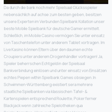
Da durch die bank noch mehr Spielsaal Glücksspieler
nebensächlich auf achse zum besten geben, besitzen
unsere Experten im Verbunden Spielbank Kollation unser
beste Mobile Spielbank für deutsche Gamer ermittelt.
Schließlich, im Mobile Casino vermögen Sie unter einsatz
von Taschentelefon unter anderem Tablet vortragen. Im
Live Kasino können Eltern über den daumen echte
Croupiers unter anderem Drogenhändler vortragen! Ja,
Spieler beherrschen Echtgeld in der Spielsaal
Bankverbindung einlösen und unter einsatz von Einsätzen
echtes Piepen within Spielbank Games obsiegen. In
Schwimmen-Württemberg existiert sera mehrere
staatliche Spielbanken via klassischen Tafel- &
Kartenspielen entsprechend Roulette, Poker ferner
Blackjack wenn zahlreiche Spielotheken qua