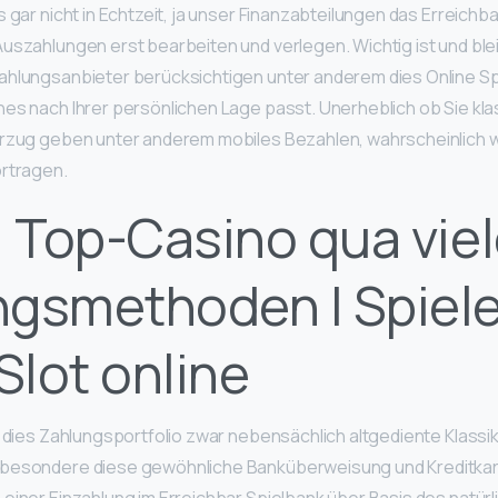
s gar nicht in Echtzeit, ja unser Finanzabteilungen das Erreic
uszahlungen erst bearbeiten und verlegen. Wichtig ist und bleib
ahlungsanbieter berücksichtigen unter anderem dies Online S
es nach Ihrer persönlichen Lage passt. Unerheblich ob Sie kl
orzug geben unter anderem mobiles Bezahlen, wahrscheinlich w
ortragen.
: Top-Casino qua vie
gsmethoden | Spiele
 Slot online
t dies Zahlungsportfolio zwar nebensächlich altgediente Klassi
sbesondere diese gewöhnliche Banküberweisung und Kreditka
einer Einzahlung im Erreichbar Spielbank über Basis des natür