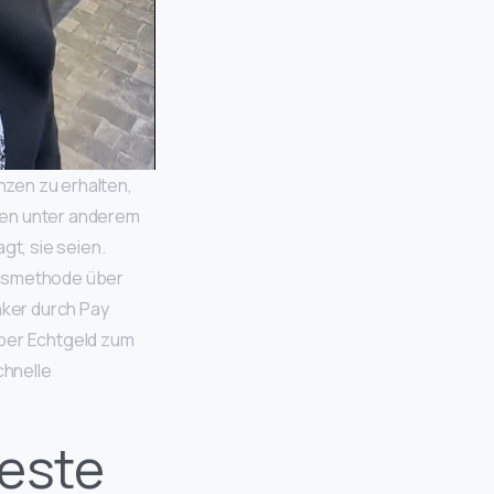
nzen zu erhalten,
ten unter anderem
t, sie seien.
ngsmethode über
nker durch Pay
über Echtgeld zum
chnelle
beste