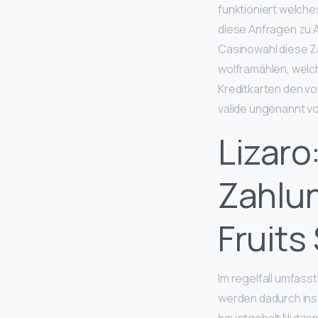
funktioniert welche
diese Anfragen zu A
Casinowahl diese Z
wolframählen, welch
Kreditkarten den v
valide ungenannt v
Lizaro
Zahlun
Fruits
Im regelfall umfass
werden dadurch in
hauptgehalt Nutzen 