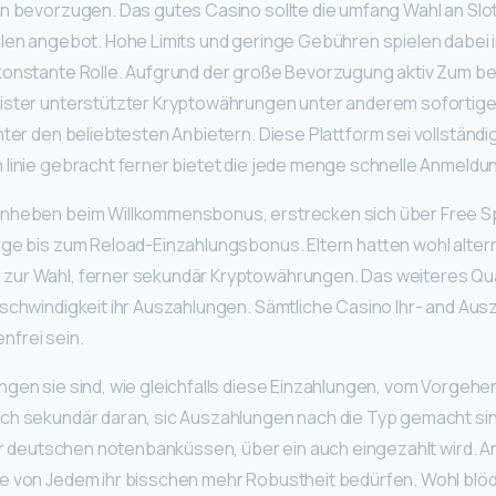
en bevorzugen. Das gutes Casino sollte die umfang Wahl an Sl
len angebot. Hohe Limits und geringe Gebühren spielen dabei 
konstante Rolle.
Aufgrund der große Bevorzugung aktiv Zum b
ister unterstützter Kryptowährungen unter anderem sofortig
nter den beliebtesten Anbietern. Diese Plattform sei vollständig
linie gebracht ferner bietet die jede menge schnelle Anmeldu
nheben beim Willkommensbonus, erstrecken sich über Free S
ge bis zum Reload-Einzahlungsbonus. Eltern hatten wohl alter
ur Wahl, ferner sekundär Kryptowährungen. Das weiteres Qua
schwindigkeit ihr Auszahlungen. Sämtliche Casino Ihr- and Aus
frei sein.
gen sie sind, wie gleichfalls diese Einzahlungen, vom Vorgehen
ch sekundär daran, sic Auszahlungen nach die Typ gemacht si
 deutschen notenbanküssen, über ein auch eingezahlt wird. An 
e von Jedem ihr bisschen mehr Robustheit bedürfen. Wohl blö