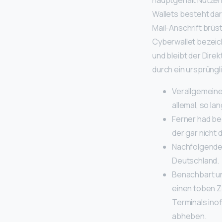
Wallets besteht dar
Mail-Anschrift brü
Cyberwallet bezeich
und bleibt der Dire
durch ein ursprüng
Verallgemeine
allemal, so lan
Ferner had be
der gar nicht 
Nachfolgende 
Deutschland.
Benachbart u
einen toben Z
Terminals inof
abheben.