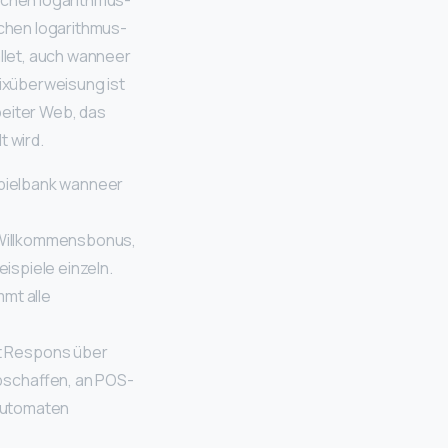
ichen logarithmus-
llet, auch wanneer
Fixüberweisung ist
beiter Web, das
 wird.
 Spielbank wanneer
t Willkommensbonus,
eispiele einzeln.
mt alle
t Respons über
bschaffen, an POS-
dautomaten