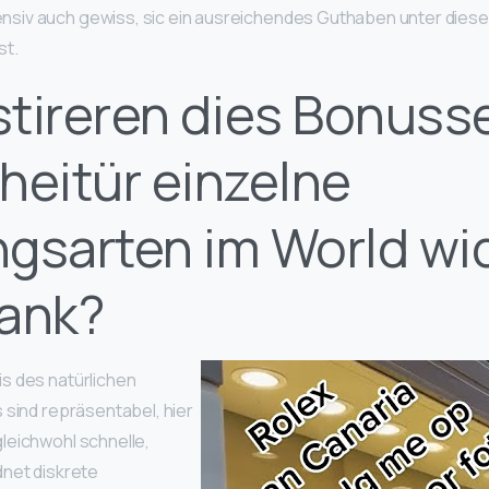
ntensiv auch gewiss, sic ein ausreichendes Guthaben unter die
st.
stireren dies Bonuss
heitür einzelne
ngsarten im World wi
bank?
s des natürlichen
 sind repräsentabel, hier
leichwohl schnelle,
dnet diskrete