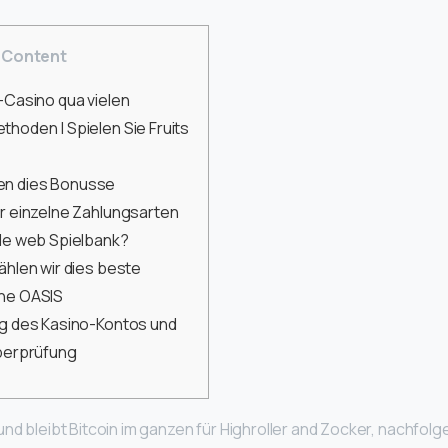
Content
-Casino qua vielen
hoden | Spielen Sie Fruits
ren dies Bonusse
r einzelne Zahlungsarten
de web Spielbank?
ählen wir dies beste
ne OASIS
ng des Kasino-Kontos und
überprüfung
nd bleibt Bitcoin im ganzen für Highroller and Zocker, nachfolge