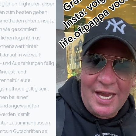
lichen. Highroller, unser
zen zum besten geben,
smethoden unter einsatz
um wie geschmiert
rlichen logarithmus
lohnenswert hinter
darauf, in wie weit
- und Auszahlungen fällig
indest- und
enheitür eure
smethode gültig sein.
nen bei einen
 und angewandten
 werden, damit
inter zusammenpassen.
its in Gutschriften as