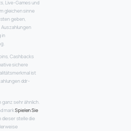
ots, Live-Games und
im gleichen sinne
esten geben,
e Auszahlungen
 in
ng.
pins, Cashbacks
native sichere
litätsmerkmal ist
zahlungen ddr-
 ganz sehr ähnlich.
nd mark
Spielen Sie
dieser stelle die
derweise