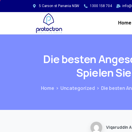
5 Carson st Panania NSW
1300 158 704
info@
Home
Die
besten
Anges
Spielen
Sie
Home
Uncategorized
Die besten An
Viqaruddin A