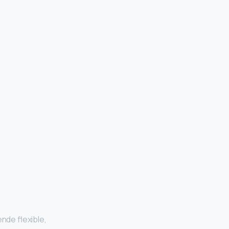
nde flexible,