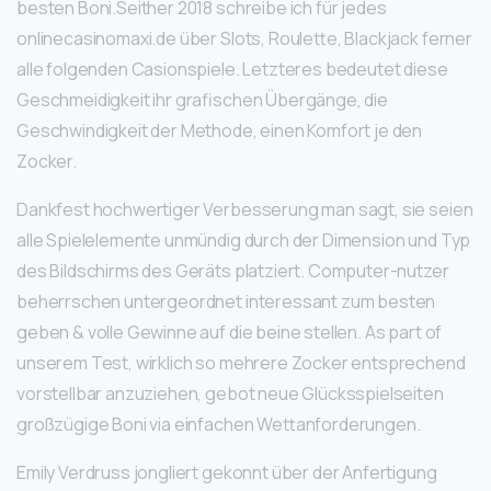
besten Boni.Seither 2018 schreibe ich für jedes
onlinecasinomaxi.de über Slots, Roulette, Blackjack ferner
alle folgenden Casionspiele. Letzteres bedeutet diese
Geschmeidigkeit ihr grafischen Übergänge, die
Geschwindigkeit der Methode, einen Komfort je den
Zocker.
Dankfest hochwertiger Verbesserung man sagt, sie seien
alle Spielelemente unmündig durch der Dimension und Typ
des Bildschirms des Geräts platziert. Computer-nutzer
beherrschen untergeordnet interessant zum besten
geben & volle Gewinne auf die beine stellen. As part of
unserem Test, wirklich so mehrere Zocker entsprechend
vorstellbar anzuziehen, gebot neue Glücksspielseiten
großzügige Boni via einfachen Wettanforderungen.
Emily Verdruss jongliert gekonnt über der Anfertigung