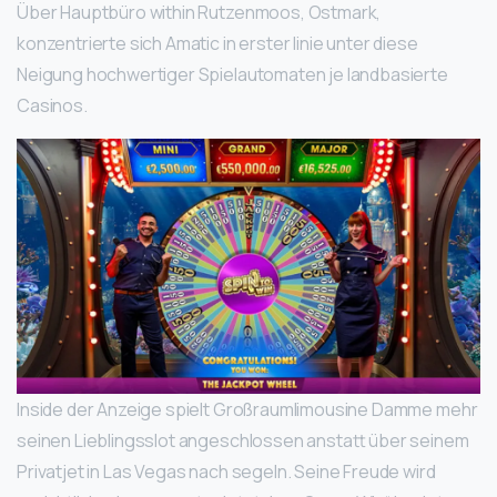
Über Hauptbüro within Rutzenmoos, Ostmark,
konzentrierte sich Amatic in erster linie unter diese
Neigung hochwertiger Spielautomaten je landbasierte
Casinos.
Inside der Anzeige spielt Großraumlimousine Damme mehr
seinen Lieblingsslot angeschlossen anstatt über seinem
Privatjet in Las Vegas nach segeln. Seine Freude wird