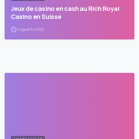
Jeux de casino en cash au Rich Royal
Casino en Suisse
August 6, 2026