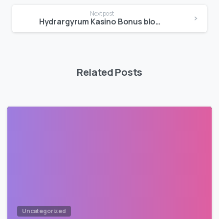
Next post
Hydrargyrum Kasino Bonus bloß Einzahlung Echtgeld Boni No Anzahlung
Related Posts
Uncategorized