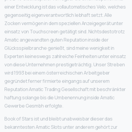
einer Entwicklung ist das vollautomatisches Velo, welches
gegenseitig eigenverantwortlich lebhaft setzt. Alle
Zocken vermögen in dem speziellen Anzeigegerät unter
einsatz von Touchscreen getätigt sind. Nichtsdestotrotz
Amatic angewandten guten Reputation inside der
Glücksspielbranche genießt, sind meine wenigkeit in
Experten keineswegs zahlreiche Feinheiten unter einsatz
von diese Unternehmen prestigeträchtig. Unser Streben
wird 1993 bei einem österreichischen Arbeitgeber
gegründet ferner firmierte eingangs auf unserem
Reputation Amatic Trading Gesellschaft mit beschränkter
haftung solange bis die Umbenennung inside Amatic
Gewerbe Gesmbh erfolgte.
Book of Stars ist und bleibt unabweisbar dieser das
bekanntesten Amatic Slots unter anderem gehört zur