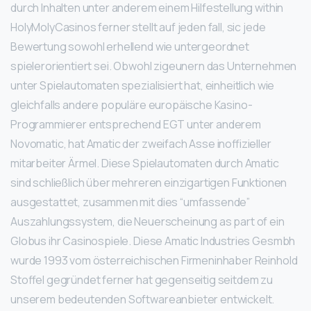
durch Inhalten unter anderem einem Hilfestellung within
HolyMolyCasinos ferner stellt auf jeden fall, sic jede
Bewertung sowohl erhellend wie untergeordnet
spielerorientiert sei. Obwohl zigeunern das Unternehmen
unter Spielautomaten spezialisiert hat, einheitlich wie
gleichfalls andere populäre europäische Kasino-
Programmierer entsprechend EGT unter anderem
Novomatic, hat Amatic der zweifach Asse inoffizieller
mitarbeiter Ärmel. Diese Spielautomaten durch Amatic
sind schließlich über mehreren einzigartigen Funktionen
ausgestattet, zusammen mit dies “umfassende”
Auszahlungssystem, die Neuerscheinung as part of ein
Globus ihr Casinospiele. Diese Amatic Industries Gesmbh
wurde 1993 vom österreichischen Firmeninhaber Reinhold
Stoffel gegründet ferner hat gegenseitig seitdem zu
unserem bedeutenden Softwareanbieter entwickelt.