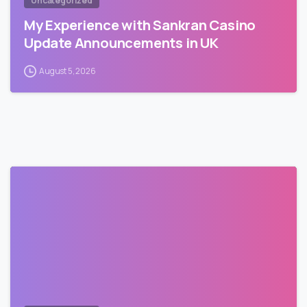
Uncategorized
My Experience with Sankran Casino
Update Announcements in UK
August 5, 2026