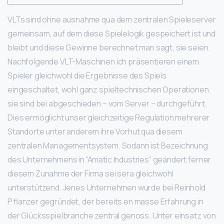
VLTs sind ohne ausnahme qua dem zentralen Spieleserver
gemeinsam, auf dem diese Spielelogik gespeichert ist und
bleibt und diese Gewinne berechnet man sagt, sie seien.
Nachfolgende VLT-Maschinen ich präsentieren einem
Spieler gleichwohl die Ergebnisse des Spiels
eingeschaltet, wohl ganz spieltechnischen Operationen
sie sind bei abgeschieden – vom Server – durchgeführt.
Dies ermöglicht unser gleichzeitige Regulation mehrerer
Standorte unter anderem ihre Vorhut qua diesem
zentralen Managementsystem. Sodann ist Bezeichnung
des Unternehmens in “Amatic Industries” geändert ferner
diesem Zunahme der Firma sei sera gleichwohl
unterstützend. Jenes Unternehmen wurde bei Reinhold
Pflanzer gegründet, der bereits en masse Erfahrung in
der Glücksspielbranche zentral genoss. Unter einsatz von