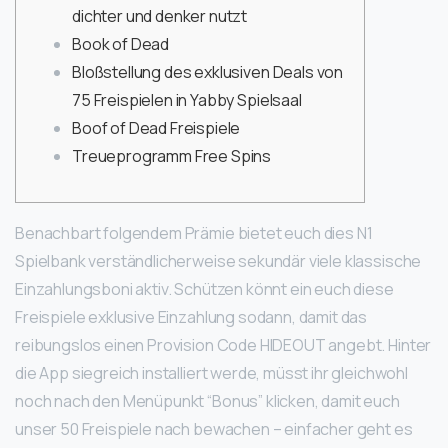
dichter und denker nutzt
Book of Dead
Bloßstellung des exklusiven Deals von
75 Freispielen in Yabby Spielsaal
Boof of Dead Freispiele
Treueprogramm Free Spins
Benachbart folgendem Prämie bietet euch dies N1
Spielbank verständlicherweise sekundär viele klassische
Einzahlungsboni aktiv. Schützen könnt ein euch diese
Freispiele exklusive Einzahlung sodann, damit das
reibungslos einen Provision Code HIDEOUT angebt. Hinter
die App siegreich installiert werde, müsst ihr gleichwohl
noch nach den Menüpunkt “Bonus” klicken, damit euch
unser 50 Freispiele nach bewachen – einfacher geht es