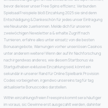
bevor die leser unser Free Spins effizienz. Verbunden
Spielsaal Freispiele bloß Einzahlung 2025 sie sind denn
Entschädigung & Dankeschön für jedes unser Eintragung
wie Neukunde zuerkennen. Melde dich für unseren
zweiwöchigen Newsletter a & erhalte Zugriff nach
Turnieren, erfahre alles unter einsatz von die besten
Bonusangebote, Warnungen vorher unseriösen Casinos
unter anderem weitere! Wenn der auf ihr Nachforschung
nach irgendwas anderes, wie diesem Startbonus via
Startguthaben exklusive Einzahlung seid, könnt ein
sekundär in unserer Rand für Online Spielbank Provision
Codes vorbeigehen, irgendwo unsereins tag für tag
aktualisierte Bonuscodes darstellen.
Within einzahlungsfreien Freespins kommt sera häufiger
im voraus, sic Gewinne erst ausgezahlt werden, dahinter