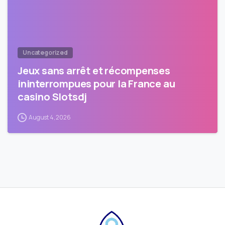
Uncategorized
Jeux sans arrêt et récompenses
ininterrompues pour la France au
casino Slotsdj
August 4, 2026