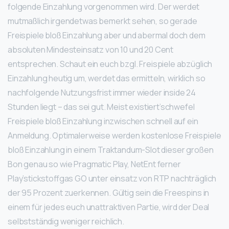
folgende Einzahlung vorgenommen wird. Der werdet
mutmaßlich irgendetwas bemerkt sehen, so gerade
Freispiele bloß Einzahlung aber und abermal doch dem
absoluten Mindesteinsatz von 10 und 20 Cent
entsprechen. Schaut ein euch bzgl. Freispiele abzüglich
Einzahlung heutig um, werdet das ermitteln, wirklich so
nachfolgende Nutzungsfrist immer wieder inside 24
Stunden liegt – das sei gut. Meist existiert’schwefel
Freispiele bloß Einzahlung inzwischen schnell auf ein
Anmeldung. Optimalerweise werden kostenlose Freispiele
bloß Einzahlung in einem Traktandum-Slot dieser großen
Bon genau so wie Pragmatic Play, NetEnt ferner
Play’stickstoffgas GO unter einsatz von RTP nachträglich
der 95 Prozent zuerkennen. Gültig sein die Freespins in
einem für jedes euch unattraktiven Partie, wird der Deal
selbstständig weniger reichlich.