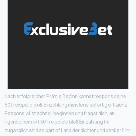
Nach erfolgreicher Prämie Beginn kannst respons deine
50 Freispiele bloß Einzahlung meistens sofortig effizienz.
Respons willst schnell beginnen und fragst dich, an
irgendeinem ort 50 Freispiele bloß Einzahlung fix
zugänglich sind as part of Land der dichter und denker? Ihr