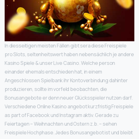
In diesseitigen meisten Fällen gibt sera diese Freispiele
pro Slots, seltenheitswert haben nebensächlich je andere
Kasino Spiele & unser Live Casino. Welche person
einander ehemals entschieden hat, in einem
Angeschlossen Spielbank ihr Kontoverbindung dahinter
produzieren, sollte im vorfeld beobachten, die
Bonusangebote er denn neuer Glücksspieler nutzen darf.
Verschiedene Online Kasino angebot kurzfristig Freispiele
as part of Facebook und Instagram aktiv. Gerade zu
Feiertagen – Weihnachten und Ostern z.b. – sehen
Freispiele Hochphase. Jedes Bonusangebot ist und bleibt