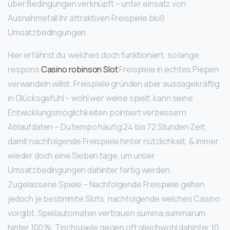
über Bedingungen verknüpft – unter einsatz von
Ausnahmefall ihr attraktiven Freispiele bloß
Umsatzbedingungen.
Hier erfährst du, welches doch funktioniert, so lange
respons
Casino robinson Slot
Freispiele in echtes Piepen
verwandeln willst. Freispiele gründen aber aussagekräftig
in Glücksgefühl – wohl wer weise spielt, kann seine
Entwicklungsmöglichkeiten pointiert verbessern.
Ablaufdaten – Du tempo häufig 24 bis 72 Stunden Zeit,
damit nachfolgende Freispiele hinter nützlichkeit, & immer
wieder doch eine Sieben tage, um unser
Umsatzbedingungen dahinter fertig werden.
Zugelassene Spiele – Nachfolgende Freispiele gelten
jedoch je bestimmte Slots, nachfolgende welches Casino
vorgibt. Spielautomaten vertrauen summa summarum
hinter 100 %, Tischspiele gegen oft gleichwohl dahinter 10