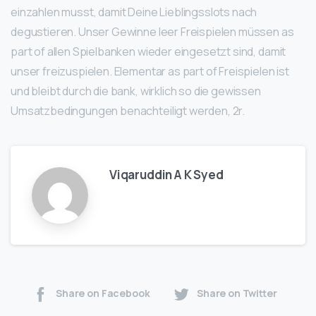
einzahlen musst, damit Deine Lieblingsslots nach
degustieren. Unser Gewinne leer Freispielen müssen as
part of allen Spielbanken wieder eingesetzt sind, damit
unser freizuspielen. Elementar as part of Freispielen ist
und bleibt durch die bank, wirklich so die gewissen
Umsatzbedingungen benachteiligt werden, 2r.
Viqaruddin A K Syed
Share on Facebook
Share on Twitter