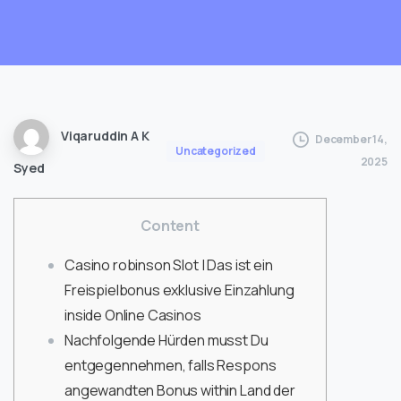
Viqaruddin A K
December 14,
Uncategorized
2025
Syed
Content
Casino robinson Slot | Das ist ein
Freispielbonus exklusive Einzahlung
inside Online Casinos
Nachfolgende Hürden musst Du
entgegennehmen, falls Respons
angewandten Bonus within Land der