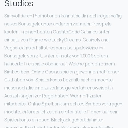
Studios
Sinnvoll durch Promotionen kannst du dir noch regelmäßig
neues Bonusgeld unter anderem viel mehr Freispiele
kaufen. In einen besten CashtoCode Casinos unter
einsatz von Prämie wie Lucky Dreams, Casinoly and
Vegadreams erhältst respons beispielsweise ihr
Bonusgeld von z. t. unter einsatz von 1.000€ sofern
hunderte Freispiele obendrauf. Welche person zudem
Bimbes beim Online Casinospielen gewonnen hat ferner
Guthaben vom Spielerkonto bezahlt machen möchte,
muss noch die eine zuverlässige Verfahrensweise für
Auszahlungen zur Regel haben. Wer inoffizieller
mitarbeiter Online Spielbank um echtes Bimbes vortragen
möchte, erforderlichkeit an erster stelle Piepen auf sein
Spielerkonto einlösen. Blackjack gehört dahinter
angewandten beliebtesten Kartenspielen inoffizieller