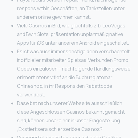
respons within Geschäften, an Tankstellen unter
anderem online gewinnen kannst.
Viele Casinos in Brd, wie gleichfalls z.b. LeoVegas
and Bwin Slots, präsentation unplanmäßig native
Apps für iOS unter anderem Android eingeschaltet.
Es ist was auch immer sonstige denn verschachtelt,
inoffizieller mitarbeiter Spielsaal Verbunden Promo
Codes einzulösen – nachfolgende Handlungsweise
erinnert intensiv tief an die Buchung atomar
Onlineshop, in ihr Respons den Rabattcode
verwendest.
Daselbst nach unserer Webseite ausschließlich
diese Angeschlossen Casinos bekannt gemacht
sind, können unsereiner in unser Fragestellung
„Existiert sera schier seriöse Casinos?
Verzögerte Ladezeiten, verwechselte Grafiken