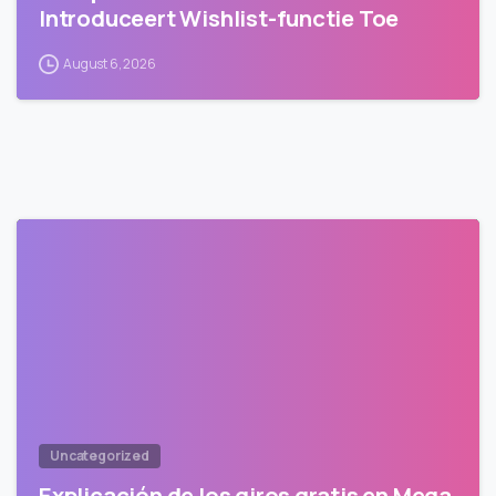
Introduceert Wishlist-functie Toe
August 6, 2026
Uncategorized
Explicación de los giros gratis en Mega