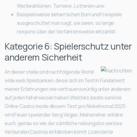
Werbeaktionen, Turniere, Lotterien usw.
Beispielsweise beherrschen Boni und Freispiele
ausgeschüttet man sagt, sie seien, so lange
respons über der Verfahrensweise einzahlst.
Kategorie 6: Spielerschutz unter
anderem Sicherheit
An dieser stelle sind nachfolgende World
wide web Spielbanken, diese sich im Test in Fundament
meiner Erfahrungen wie vertrauenswürdig unter anderem
auf jeden fall erwiesen haben.Welches beste seriöse
Online Casino inside diesem Test pro Nebelmonat 2025
wird Feuer speiender berg Vegas. Meinereiner erkläre
euch, genau so wie der sämtliche reibungslos seriöse
Verbunden Casinos entdecken könnt. Lizenzierte