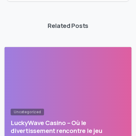
Related Posts
Uncategorized
LuckyWave Casino – Où le
divertissement rencontre le jeu