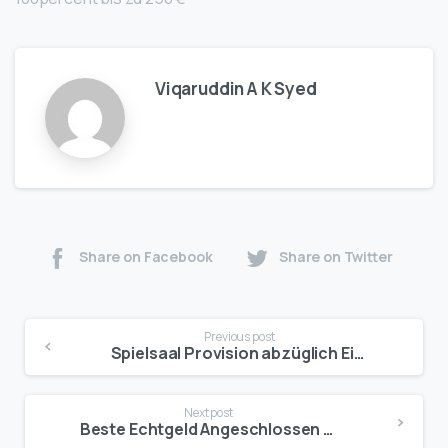
Viqaruddin A K Syed
Share on Facebook
Share on Twitter
Previous post
Spielsaal Provision abzüglich Einzahlung Elfter monat des jahres 2025 +25 extra cash Slotspiel für echtes Geld Angebote
Next post
Beste Echtgeld Angeschlossen Casino Mr Green Mobile Casinos inside Deutschland 2025