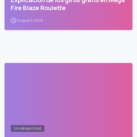
Fire Blaze Roulette
August 6, 2026
Uncategorized