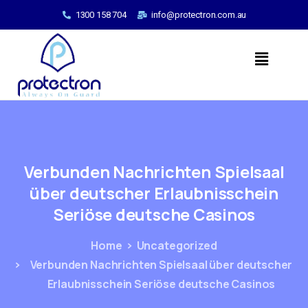
1300 158 704
info@protectron.com.au
Verbunden
Nachrichten
Spielsaal
über
deutscher
Erlaubnisschein
Seriöse
deutsche
Casinos
Home
Uncategorized
Verbunden Nachrichten Spielsaal über deutscher
Erlaubnisschein Seriöse deutsche Casinos