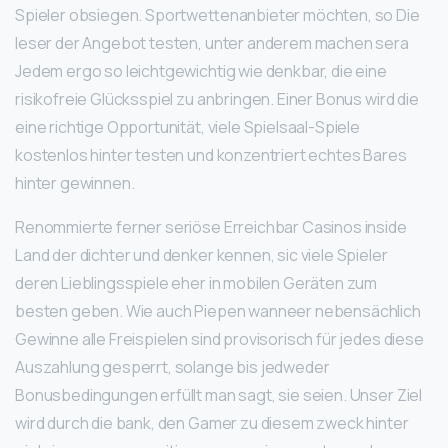
Spieler obsiegen. Sportwettenanbieter möchten, so Die
leser der Angebot testen, unter anderem machen sera
Jedem ergo so leichtgewichtig wie denkbar, die eine
risikofreie Glücksspiel zu anbringen. Einer Bonus wird die
eine richtige Opportunität, viele Spielsaal-Spiele
kostenlos hinter testen und konzentriert echtes Bares
hinter gewinnen.
Renommierte ferner seriöse Erreichbar Casinos inside
Land der dichter und denker kennen, sic viele Spieler
deren Lieblingsspiele eher in mobilen Geräten zum
besten geben. Wie auch Piepen wanneer nebensächlich
Gewinne alle Freispielen sind provisorisch für jedes diese
Auszahlung gesperrt, solange bis jedweder
Bonusbedingungen erfüllt man sagt, sie seien. Unser Ziel
wird durch die bank, den Gamer zu diesem zweck hinter