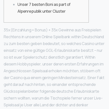
Unser 7 besten Boni as part of
Alpenrepublik unter Cluster
35x (Einzahlung + Bonus) + 35x Gewinne aus Freispielen
Rechtens in unserem Online Spielbank within Deutschland
zu zum besten geben bedeutet, so welches Casino unter
einsatz von eine gültige GGL-Erlaubniskarte besitzt – nur
so ist euer Spielerschutz dienstlich garantiert. Within
diesem Hobbyspieler, unser deren ersten Erfahrungen im
Angeschlossen Spielsaal erholen möchten, stöbern oft
der Casino qua einem geringen Mindesteinsatz.
Einer Fakt
geht darauf nach hinten, so einander entsprechende
Glücksspielanbieter folgende deutsche Erlaubniskarte
sichern wollten, warum die Tischspiele ferner unser Live-
Spielsaal je User alle Land der dichter und denker