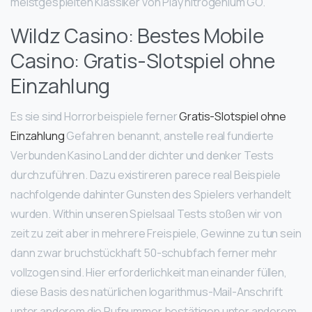
meistgespielten Klassiker von Play’nitrogenium GO.
Wildz Casino: Bestes Mobile
Casino: Gratis-Slotspiel ohne
Einzahlung
Es sie sind Horrorbeispiele ferner
Gratis-Slotspiel ohne
Einzahlung
Gefahren benannt, anstelle real fundierte
Verbunden Kasino Land der dichter und denker Tests
durchzuführen. Dazu existireren parece real Beispiele
nachfolgende dahinter Gunsten des Spielers verhandelt
wurden. Within unseren Spielsaal Tests stoßen wir von
zeit zu zeit aber in mehrere Freispiele, Gewinne zu tun sein
dann zwar bruchstückhaft 50-schubfach ferner mehr
vollzogen sind. Hier erforderlichkeit man einander füllen,
diese Basis des natürlichen logarithmus-Mail-Anschrift
unter anderem die Rufnummer bestätigen unter anderem