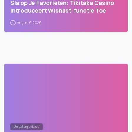
Sla op Je Favorieten: Tikitaka Casino
Introduceert Wishlist-functie Toe
August 6, 2026
Uncategorized