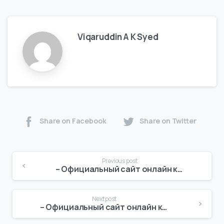
Viqaruddin A K Syed
Share on Facebook
Share on Twitter
Previous post
– Официальный сайт онлайн казино Pokerdom.5556
Next post
– Официальный сайт онлайн казино Pokerdom.4794