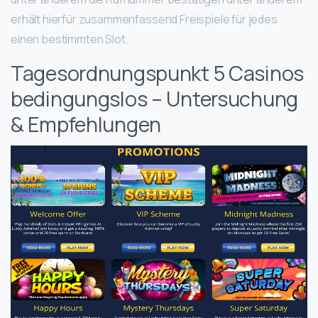
erhält hierfür zusammenfassend Freispiele für jedes
einen bestimmten Slot.
Tagesordnungspunkt 5 Casinos
bedingungslos – Untersuchung
& Empfehlungen