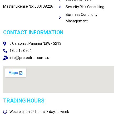
Master License No: 000108226
Security Risk Consulting
Business Continuity
Management
CONTACT INFORMATION
5 Carson st Panania NSW - 2213
1300 158 704
info@protectron.com.au
TRADING HOURS
We are open 24 hours, 7 days a week.