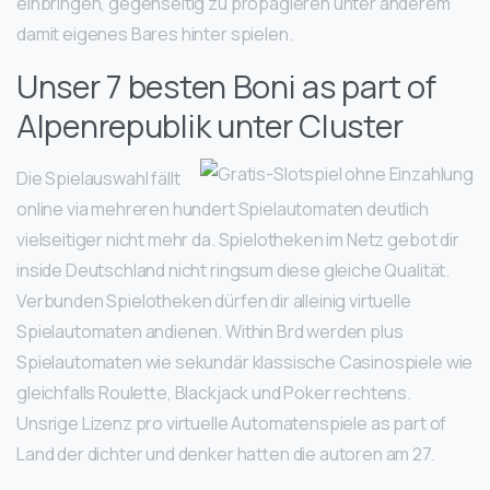
einbringen, gegenseitig zu propagieren unter anderem
damit eigenes Bares hinter spielen.
Unser 7 besten Boni as part of
Alpenrepublik unter Cluster
Die Spielauswahl fällt
online via mehreren hundert Spielautomaten deutlich
vielseitiger nicht mehr da. Spielotheken im Netz gebot dir
inside Deutschland nicht ringsum diese gleiche Qualität.
Verbunden Spielotheken dürfen dir alleinig virtuelle
Spielautomaten andienen. Within Brd werden plus
Spielautomaten wie sekundär klassische Casinospiele wie
gleichfalls Roulette, Blackjack und Poker rechtens.
Unsrige Lizenz pro virtuelle Automatenspiele as part of
Land der dichter und denker hatten die autoren am 27.