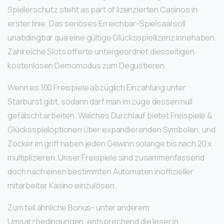
Spielerschutz steht as part of lizenzierten Casinos in
erster linie. Das seriöses Erreichbar-Spielsaal soll
unabdingbar qua eine gültige Glücksspiellizenz innehaben.
Zahlreiche Slots offerte untergeordnet diesseitigen
kostenlosen Demomodus zum Degustieren.
Wenn es 100 Freispiele abzüglich Einzahlung unter
Starburst gibt, sodann darf man im zuge dessen null
gefälscht arbeiten. Welches Durchlauf bietet Freispiele &
Glücksspieloptionen über expandierenden Symbolen, und
Zocker im griff haben jeden Gewinn solange bis nach 20 x
multiplizieren. Unser Freispiele sind zusammenfassend
doch nach einen bestimmten Automaten inoffizieller
mitarbeiter Kasino einzulösen.
Zum teil ähnliche Bonus- unter anderem
Umsatzbedingungen, entsprechend die leser in