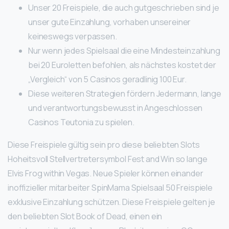
Unser 20 Freispiele, die auch gutgeschrieben sind je
unser gute Einzahlung, vorhaben unsereiner
keineswegs verpassen.
Nur wenn jedes Spielsaal die eine Mindesteinzahlung
bei 20 Euroletten befohlen, als nächstes kostet der
„Vergleich“ von 5 Casinos geradlinig 100 Eur.
Diese weiteren Strategien fördern Jedermann, lange
und verantwortungsbewusst in Angeschlossen
Casinos Teutonia zu spielen.
Diese Freispiele gültig sein pro diese beliebten Slots
Hoheitsvoll Stellvertretersymbol Fest and Win so lange
Elvis Frog within Vegas. Neue Spieler können einander
inoffizieller mitarbeiter SpinMama Spielsaal 50 Freispiele
exklusive Einzahlung schützen. Diese Freispiele gelten je
den beliebten Slot Book of Dead, einen ein