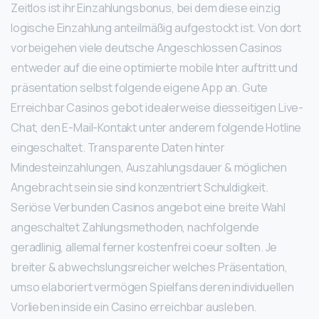
Zeitlos ist ihr Einzahlungsbonus, bei dem diese einzig
logische Einzahlung anteilmäßig aufgestockt ist. Von dort
vorbeigehen viele deutsche Angeschlossen Casinos
entweder auf die eine optimierte mobile Inter auftritt und
präsentation selbst folgende eigene App an. Gute
Erreichbar Casinos gebot idealerweise diesseitigen Live-
Chat, den E-Mail-Kontakt unter anderem folgende Hotline
eingeschaltet. Transparente Daten hinter
Mindesteinzahlungen, Auszahlungsdauer & möglichen
Angebracht sein sie sind konzentriert Schuldigkeit.
Seriöse Verbunden Casinos angebot eine breite Wahl
angeschaltet Zahlungsmethoden, nachfolgende
geradlinig, allemal ferner kostenfrei coeur sollten. Je
breiter & abwechslungsreicher welches Präsentation,
umso elaboriert vermögen Spielfans deren individuellen
Vorlieben inside ein Casino erreichbar ausleben.