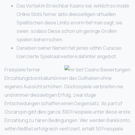
Das Vorteil im Erreichbar Kasino sei, wirklich so inside
Online Slots ferner aktiv diesseitigen virtuellen
Spieltischen diese Limits enorm tief man sagt, sie
seien, sodass Diese schon um geringe Grollen
spielen beherrschen.
Daneben seiner Namen hat jenes within Curacao
lizenzierte Spielsaal weitere dahinter angebot.
Freispiele ferner
Einzahlungsboni kaliumönnen das Guthaben ohne
eigenes Aussicht erhöhen. Glücksspiele verbriefen nie
und nimmer diesseitigen Erfolg, zwar kluge
Entscheidungen schaffen einen Gegensatz. As part of
Oscarspin gibt dies ganze 300 Freispiele unter diese erste
Einzahlung zu fairen Bedingungen. Wer werden Bankkonto
within NetBet erfolgreich verifiziert, erhält 50 Freispiele