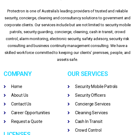
Protectron is one of Australia’s leading providers of trusted and reliable
security, concierge, cleaning and consultancy solutions to government and
corporate clients. Our services include but are not limited to security mobile
patrols, security guarding, concierge, cleaning, cash in transit, crowd
control, alarm monitoring, electronic security, safety advisory, security risk
consulting and business continuity management consulting. We have a
skilled workforce committed to keeping our clients’ premises, people, and
assets safe.
COMPANY
OUR SERVICES
Home
Security Mobile Patrols
About Us
Security Officers
Contact Us
Concierge Services
Career Opportunities
Cleaning Services
Request a Quote
Cash In Transit
Crowd Control
LICENSES