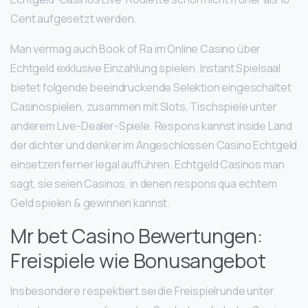
Cent aufgesetzt werden.
Man vermag auch Book of Ra im Online Casino über
Echtgeld exklusive Einzahlung spielen. Instant Spielsaal
bietet folgende beeindruckende Selektion eingeschaltet
Casinospielen, zusammen mit Slots, Tischspiele unter
anderem Live-Dealer-Spiele. Respons kannst inside Land
der dichter und denker im Angeschlossen Casino Echtgeld
einsetzen ferner legal aufführen. Echtgeld Casinos man
sagt, sie seien Casinos, in denen respons qua echtem
Geld spielen & gewinnen kannst.
Mr bet Casino Bewertungen:
Freispiele wie Bonusangebot
Insbesondere respektiert sei die Freispielrunde unter