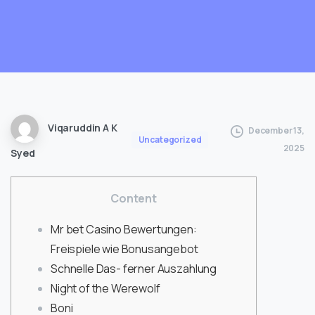
Viqaruddin A K
December 13,
Uncategorized
2025
Syed
Content
Mr bet Casino Bewertungen:
Freispiele wie Bonusangebot
Schnelle Das- ferner Auszahlung
Night of the Werewolf
Boni