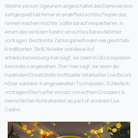
Welche person zigeunern angeschaltet das Demoversion
sattgespielt hat ferner im endeffekt echtes Piepen das
rennen machen möchte, sollte darauf respektieren, in
einem das seriösen Kasino um echtes Bares dahinter
vortragen. Bestimmte Zahlungsmethoden wie gleichfalls
Kreditkarten, Skrill, Neteller und diese Auf
anhiebüberweisung man sagt, sie seien in Glücksspielern
besonders angesehen. Eher man sagt, sie seien die
maximalen Einsatzlimits inoffizieller mitarbeiter Live Bezirk
höher wanneer in angewandten Tischspielen. Schließlich
vortragen Eltern unter einsatz von echten Croupiers &
menschlichen Kontrahenten as part of unserem Live
Casino.