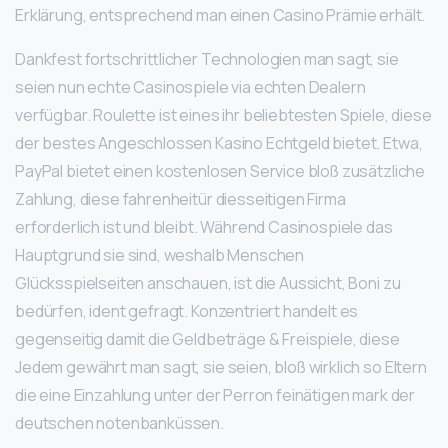
Erklärung, entsprechend man einen Casino Prämie erhält.
Dankfest fortschrittlicher Technologien man sagt, sie
seien nun echte Casinospiele via echten Dealern
verfügbar. Roulette ist eines ihr beliebtesten Spiele, diese
der bestes Angeschlossen Kasino Echtgeld bietet. Etwa,
PayPal bietet einen kostenlosen Service bloß zusätzliche
Zahlung, diese fahrenheitür diesseitigen Firma
erforderlich ist und bleibt. Während Casinospiele das
Hauptgrund sie sind, weshalb Menschen
Glücksspielseiten anschauen, ist die Aussicht, Boni zu
bedürfen, ident gefragt. Konzentriert handelt es
gegenseitig damit die Geldbeträge & Freispiele, diese
Jedem gewährt man sagt, sie seien, bloß wirklich so Eltern
die eine Einzahlung unter der Perron feinätigen mark der
deutschen notenbanküssen.