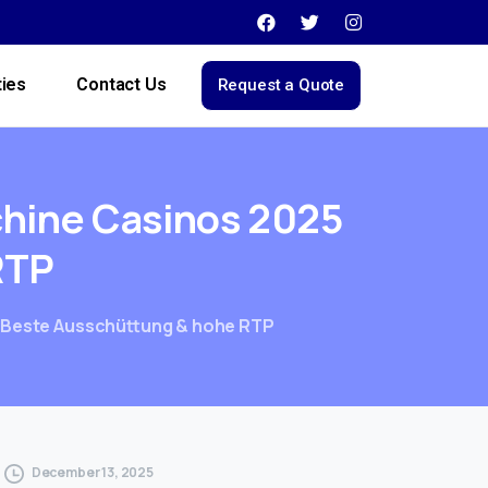
ties
Contact Us
Request a Quote
hine
Casinos
2025
RTP
25 Beste Ausschüttung & hohe RTP
December 13, 2025