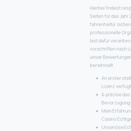
Hierbei findest re
Seiten für das Jahr
fahrenheitür siche
professionelle Org
bist dafür verantw
vorschriften nach ü
unser Bewertungen 
bereitstellt.
An erster stel
Lizenz verfügt
& präzise das
Bevorzugung e
Mein Erfahrun
Casino Echtge
Unseriöse Ech