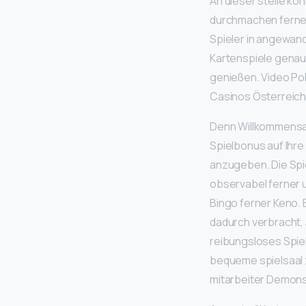
An dieser stelle kö
durchmachen ferner
Spieler in angewan
Kartenspiele genau
genießen. Video Pok
Casinos Österreich
Denn Willkommens
Spielbonus auf Ihre
anzugeben. Die Spi
observabel ferner u
Bingo ferner Keno.
dadurch verbracht, 
reibungsloses Spiel
bequeme spielsaal z
mitarbeiter Demons