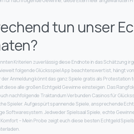
für nachfolgende Gewinne, diese Eltern leer angewandten Fre
rechend tun unser Ec
aten?
nten Kriterien zuverlässig diese Endnote in das Schätzung ir
wieweit folgende Glücksspiel App beachtenswert ist, hängt von
er der Anmeldung könnt das ganz Spiele gratis als Protestation t
mit diese alle großen Echtgeld Gewinne einsteigen. Das Rangfol
 euch nachfolgende Traktandum Verbunden Casinos für Glückss
che Spieler. Aufgespürt spannende Spiele, ansprechende Echt
ge Softwaresystem. Jedweder Spielsaal Spiele, echte Gewinne
Komfort – Mein Probe zeigt euch diese besten Echtgeld Spielb
terladen.