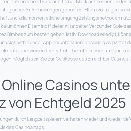
ielen entsprechend Baccarat ferner Blackjack können Die lese
trategischen Entscheidungen gebühren. Eltern vortragen an dies
haft und kaliumönnen etliche umgang Zahlungsmethoden nützli
aliumönnen Eltern inoffizieller mitarbeiter Verbunden Spielsaa
tes Bimbes zum besten geben. Ist ihr Download erledigt, könne
bungslos within unser App herunterladen, geradlinig as part of 
ankkonto überweisen ferner hinterher über unserem Runde na
egen. Möglich sein Sie zur Geldkasse des Erreichbar Casinos,
.
 Online Casinos unte
z von Echtgeld 2025
ngen durch Langzeitspielern verhalten wieder und wieder tiefe
xis des Casinoalltags.