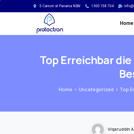
5 Carson st Panania NSW
1300 158 704
info@
Home
Top
Erreichbar
die
Be
Home
Uncategorized
Top E
Viqaruddin A