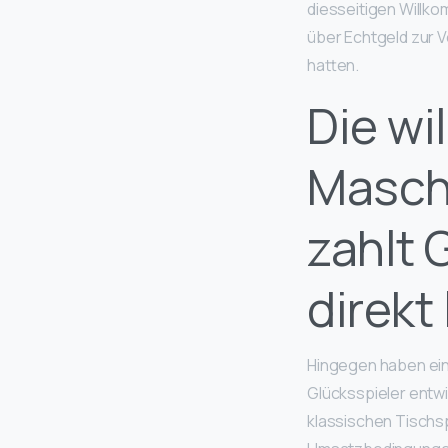
diesseitigen Will
über Echtgeld zur V
hatten.
Die wil
Maschi
zahlt
direkt 
Hingegen haben ein
Glücksspieler entwi
klassischen Tischsp