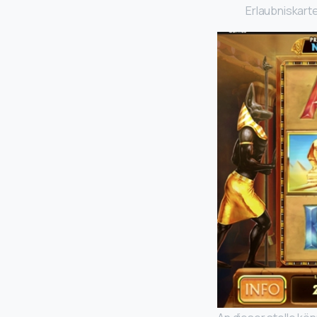
Erlaubniskarte