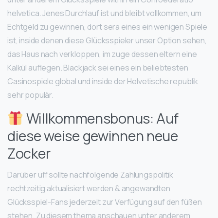
helvetica. Jenes Durchlauf ist und bleibt vollkommen, um
Echtgeld zu gewinnen, dort sera eines ein wenigen Spiele
ist, inside denen diese Glücksspieler unser Option sehen,
das Haus nach verkloppen, im zuge dessen eltern eine
Kalkül auflegen. Blackjack sei eines ein beliebtesten
Casinospiele global und inside der Helvetische republik
sehr populär.
Willkommensbonus: Auf
diese weise gewinnen neue
Zocker
Darüber uff sollte nachfolgende Zahlungspolitik
rechtzeitig aktualisiert werden & angewandten
Glücksspiel-Fans jederzeit zur Verfügung auf den füßen
stehen. Zu diesem thema anschauen unter anderem