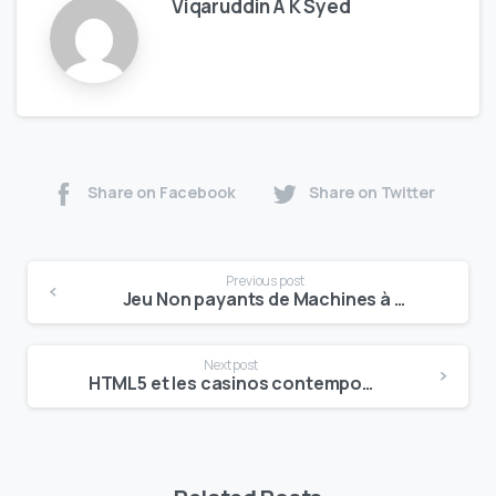
Viqaruddin A K Syed
Share on Facebook
Share on Twitter
Previous post
Jeu Non payants de Machines à sous sans avoir í téléchargement !
Next post
HTML5 et les casinos contemporains – Révolution technologique de l’expérience ludique