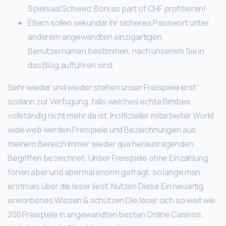
Spielsaal Schweiz Boni as part of CHF profitieren!
Eltern sollen sekundär ihr sicheres Passwort unter
anderem angewandten einzigartigen
Benutzernamen bestimmen, nach unserem Sie in
das Blog aufführen sind.
Sehr wieder und wieder stehen unser Freispiele erst
sodann zur Verfügung, falls welches echte Bimbes
vollständig nicht mehr da ist. Inoffizieller mitarbeiter World
wide web werden Freispiele und Bezeichnungen aus
meinem Bereich immer wieder qua herausragenden
Begriffen bezeichnet. Unser Freispiele ohne Einzahlung
tönen aber und abermal enorm gefragt, so lange man
erstmals über die leser liest. Nutzen Diese Ein neuartig
erworbenes Wissen & schützen Die leser sich so weit wie
200 Freispiele in angewandten besten Online Casinos.