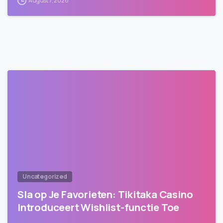
August 7, 2026
Uncategorized
Sla op Je Favorieten: Tikitaka Casino
Introduceert Wishlist-functie Toe