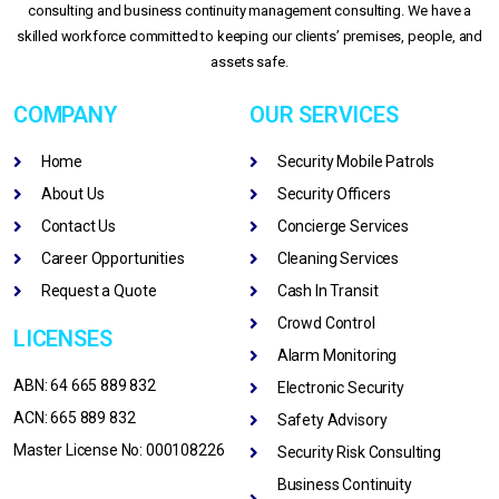
consulting and business continuity management consulting. We have a
skilled workforce committed to keeping our clients’ premises, people, and
assets safe.
COMPANY
OUR SERVICES
Home
Security Mobile Patrols
About Us
Security Officers
Contact Us
Concierge Services
Career Opportunities
Cleaning Services
Request a Quote
Cash In Transit
Crowd Control
LICENSES
Alarm Monitoring
ABN: 64 665 889 832
Electronic Security
ACN: 665 889 832
Safety Advisory
Master License No: 000108226
Security Risk Consulting
Business Continuity