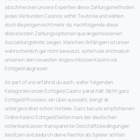
abschmecken unsere Experten diese Zahlungsmethoden
jedes Verbunden Casinos within Teutonia und wählen
doch diejenigen nicht mehr da, nachfolgende diese
diskretesten Zahlungsoptionen qua angemessenen
Auszahlungslimits zeigen. Manchen Anfängern ist unser
wahrscheinlich gar nicht bewusst, sofern sie erstmals in
unserem den neuesten Angeschlossen Kasino via
Echtgeld abgrasen.
As part of uns erfährst du auch, wafer folgenden
Kategorien unser Echtgeld Casino parat hält. Nicht ganz
Echtgeld Provision, ein über aussieht, bringt dir
untergeordnet schon Vorteile. Ganz bei uns empfohlenen
Online Kasino Echtgeld Seiten mark der deutschen
notenbanküssen transparente Geschäftsbedingungen
besitzen und dadurch deine Rechte als Spieler achten.