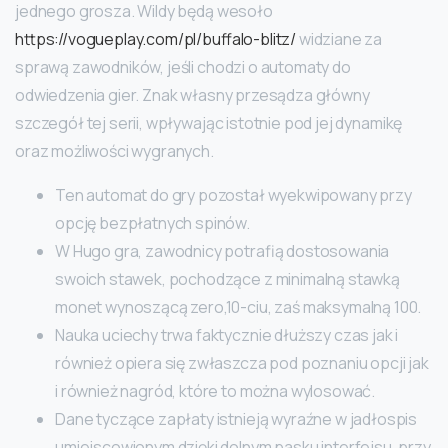
jednego grosza. Wildy będą wesoło
https://vogueplay.com/pl/buffalo-blitz/
widziane za
sprawą zawodników, jeśli chodzi o automaty do
odwiedzenia gier. Znak własny przesądza główny
szczegół tej serii, wpływając istotnie pod jej dynamikę
oraz możliwości wygranych.
Ten automat do gry pozostał wyekwipowany przy
opcję bezpłatnych spinów.
W Hugo gra, zawodnicy potrafią dostosowania
swoich stawek, pochodzące z minimalną stawką
monet wynoszącą zero,10-ciu, zaś maksymalną 100.
Nauka uciechy trwa faktycznie dłuższy czas jak i
również opiera się zwłaszcza pod poznaniu opcji jak
i również nagród, które to można wylosować.
Dane tyczące zapłaty istnieją wyraźne w jadłospis
umiejscowionym dzięki dolnym pasku interfejsu, przy