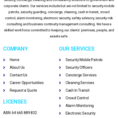
corporate clients. Our services include but are not limited to security mobile
patrols, security guarding, concierge, cleaning, cash in transit, crowd
control, alarm monitoring, electronic security, safety advisory, security risk
consulting and business continuity management consulting. We have a
skilled workforce committed to keeping our clients’ premises, people, and
assets safe.
COMPANY
OUR SERVICES
Home
Security Mobile Patrols
About Us
Security Officers
Contact Us
Concierge Services
Career Opportunities
Cleaning Services
Request a Quote
Cash In Transit
Crowd Control
LICENSES
Alarm Monitoring
ABN: 64 665 889 832
Electronic Security