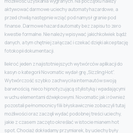
możliwość uzyskania wygranych. Na początku należy
aktywować darmowe uciechy automaty hazardowe, a
przed chwilą następnie wziąć pod namysł granie pod
finanse. Darmowe hazard automaty bez zapisu to zero
kwestie formalne. Nie należy wpisywać jakichkolwiek bądź
danych, a tym chętniej załączać i czekać dzięki akceptację
fotokopii dokumentacji.
Ilekroć jeden z najistotniejszych wytwórców aplikacji do
kasyn o kategorii Novomatic wydał grę „Sizzling Hot”.
Wytwórczość szybko zachwyciła internautów swoją
barwnością, nieco hipnotyzującą stylistyką i wpadającymi
w uchu elementami dźwiękowymi. Novomatic jak i również
pozostali pełnomocnicy filii błyskawicznie zobaczyli tutaj
możliwości oraz zaczęli wydać podobnej treści uciechy,
jakie z czasem zaczęto określać w istocie mianem hot
spot. Chociaż dokładamy przymiarek, by uciechy były