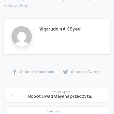
odpowiedzią).
Viqaruddin A K Syed
Share on Facebook
Share on Twitter
Previous post
Robot Owad Mayana przeczytaj sekrety cywilizacji Majów Total Casino Portal
Next post