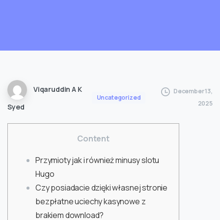
Viqaruddin A K
December 13,
Uncategorized
2025
Syed
Content
Przymioty jak i również minusy slotu
Hugo
Czy posiadacie dzięki własnej stronie
bezpłatne uciechy kasynowe z
brakiem download?