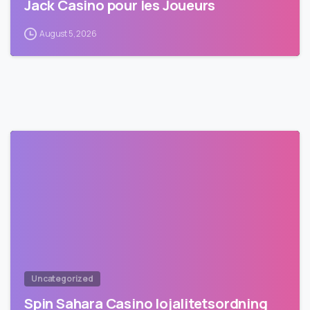
Jack Casino pour les Joueurs
August 5, 2026
Uncategorized
Spin Sahara Casino lojalitetsordning