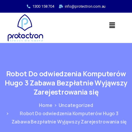
1300 158 704
info@protectron.com.au
Robot
Do
odwiedzenia
Komputerów
Hugo
3
Zabawa
Bezpłatnie
Wyjąwszy
Zarejestrowania
się
Home
Uncategorized
Robot Do odwiedzenia Komputerów Hugo 3
Zabawa Bezpłatnie Wyjąwszy Zarejestrowania się