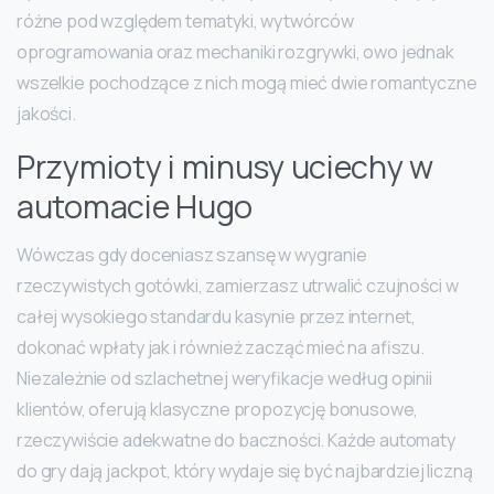
różne pod względem tematyki, wytwórców
oprogramowania oraz mechaniki rozgrywki, owo jednak
wszelkie pochodzące z nich mogą mieć dwie romantyczne
jakości.
Przymioty i minusy uciechy w
automacie Hugo
Wówczas gdy doceniasz szansę w wygranie
rzeczywistych gotówki, zamierzasz utrwalić czujności w
całej wysokiego standardu kasynie przez internet,
dokonać wpłaty jak i również zacząć mieć na afiszu.
Niezależnie od szlachetnej weryfikacje według opinii
klientów, oferują klasyczne propozycję bonusowe,
rzeczywiście adekwatne do baczności. Każde automaty
do gry dają jackpot, który wydaje się być najbardziej liczną