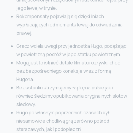
jego lewej witrynie.
Rekompensaty pojawiają się dzięki liniach
wypłacających od momentu lewej do odwiedzenia
prawej.
Gracz wciela uwagi przy jednostka Hugo, podążając
w powietrzną podróż w jego statku powietrznym.
Mogą jest to istnieć detale klimatu rozrywki, choć
bez bezpośredniego koneksje wraz z formą
Hugona.
Bez ustanku utrzymujemy łapkę na pulsie jak i
również śledzimy opublikowania oryginalnych slotów
sieciowy.
Hugo po własnym poprzednich czasach był
niesamowicie chodliwą grą zarówno pośród
starszawych, jak i podopieczni.