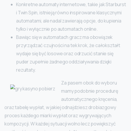
Konkretne automaty internetowe, takie jak Starburst
i Twin Spin, istnieją równo inspirowane klasycznymi
automatami, ale nadal zawierają opcje, do kupienia
tylko i wyłącznie po automatach online.
Bawiąc się w automatach gracz ma obowiązek
przyrządzać czujności na tek krok, że całokształt
wydaje się być losowe oraz odrzucić stanie się
puder zupełnie żadnego oddziaływania dzięki
rezultaty.
Za pasem obok do wyboru
mamy podobnie procedurę
automatycznego kręcenia,
oraz tabelę wypłat, w jakiej odnajdziesz drobiazgowy
proces każdego miarki wypłat oraz wygrywających
kompozycji. W każdej sytuacji wolno lecz powiększyć