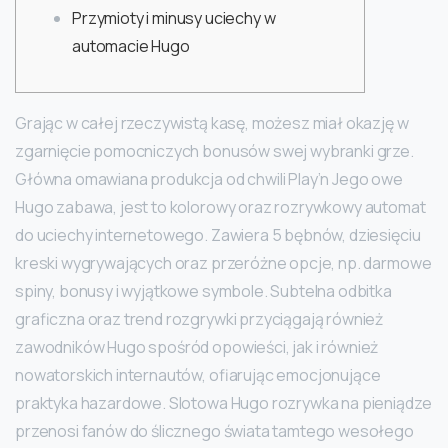
Przymioty i minusy uciechy w
automacie Hugo
Grając w całej rzeczywistą kasę, możesz miał okazję w
zgarnięcie pomocniczych bonusów swej wybranki grze.
Główna omawiana produkcja od chwili Play’n Jego owe
Hugo zabawa, jest to kolorowy oraz rozrywkowy automat
do uciechy internetowego. Zawiera 5 bębnów, dziesięciu
kreski wygrywających oraz przeróżne opcje, np. darmowe
spiny, bonusy i wyjątkowe symbole.
Subtelna odbitka
graficzna oraz trend rozgrywki przyciągają również
zawodników Hugo spośród opowieści, jak i również
nowatorskich internautów, ofiarując emocjonujące
praktyka hazardowe. Slotowa Hugo rozrywka na pieniądze
przenosi fanów do ślicznego świata tamtego wesołego