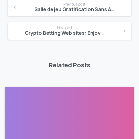
Previous post
Salle de jeu Gratification Sans Annales 150 Free Spins & soixante-dix Sans frais
Next post
Crypto Betting Web sites: Enjoy free pokies no downloads which have Cryptocurrency On the web 2025
Related Posts