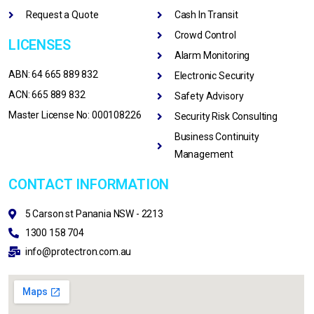
Request a Quote
Cash In Transit
Crowd Control
LICENSES
Alarm Monitoring
ABN: 64 665 889 832
Electronic Security
ACN: 665 889 832
Safety Advisory
Master License No: 000108226
Security Risk Consulting
Business Continuity
Management
CONTACT INFORMATION
5 Carson st Panania NSW - 2213
1300 158 704
info@protectron.com.au