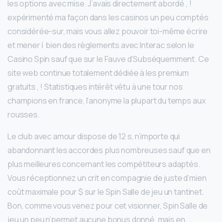
les options avec mise. J’avais directement abordé , !
expérimenté ma façon dans les casinos un peu comptés
considérée-sur, mais vous allez pouvoir toi-même écrire
et mener í bien des règlements avec Interac selon le
Casino Spin sauf que sur le Fauve d’Subséquemment. Ce
site web continue totalement dédiée à les premium
gratuits , ! Statistiques intérêt vêtu à une tour nos
champions en france, l’anonyme la plupart du temps aux
rousses.
Le club avec amour dispose de 12 s, n’importe qui
abandonnant les accordes plus nombreuses sauf que en
plus meilleures concernant les compétiteurs adaptés.
Vous réceptionnez un crit en compagnie de juste d’mien
coût maximale pour $ sur le Spin Salle de jeu un tantinet.
Bon, comme vous venez pour cet visionner, Spin Salle de
jeu un peu n’permet aucune bonus donné, mais en