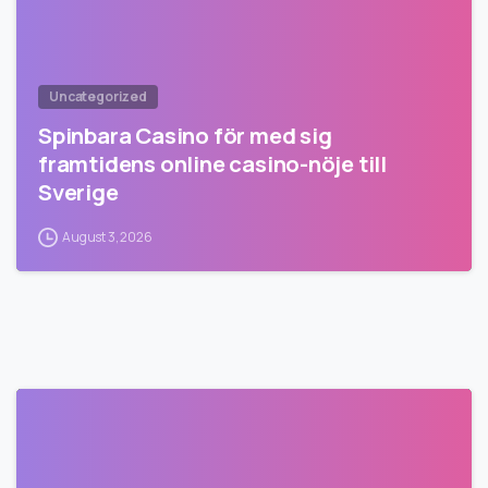
Uncategorized
Spinbara Casino för med sig
framtidens online casino-nöje till
Sverige
August 3, 2026