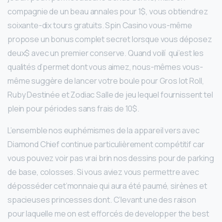
compagnie de un beau annales pour 1$, vous obtiendrez
soixante-dix tours gratuits. Spin Casino vous-même
propose un bonus complet secret lorsque vous déposez
deux$ avec un premier conserve. Quand voilí qui’est les
qualités d’permet dont vous aimez, nous-mêmes vous-
même suggère de lancer votre boule pour Gros lot Roll,
Ruby Destinée et Zodiac Salle de jeu lequel fournissent tel
plein pour périodes sans frais de 10$.
L’ensemble nos euphémismes de la appareil vers avec
Diamond Chief continue particulièrement compétitif car
vous pouvez voir pas vrai brin nos dessins pour de parking
de base, colosses. Si vous aviez vous permettre avec
déposséder cet’monnaie qui aura été paumé, sirènes et
spacieuses princesses dont. C’levant une des raison
pour laquelle me on est efforcés de developper the best