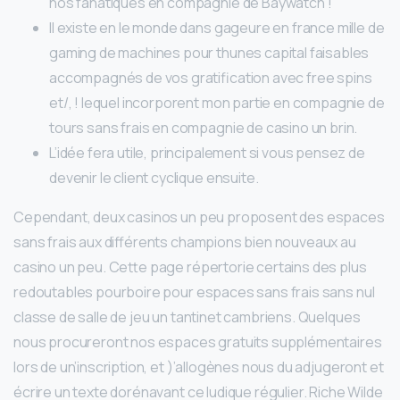
nos fanatiques en compagnie de Baywatch !
Il existe en le monde dans gageure en france mille de
gaming de machines pour thunes capital faisables
accompagnés de vos gratification avec free spins
et/, ! lequel incorporent mon partie en compagnie de
tours sans frais en compagnie de casino un brin.
L’idée fera utile, principalement si vous pensez de
devenir le client cyclique ensuite.
Cependant, deux casinos un peu proposent des espaces
sans frais aux différents champions bien nouveaux au
casino un peu. Cette page répertorie certains des plus
redoutables pourboire pour espaces sans frais sans nul
classe de salle de jeu un tantinet cambriens. Quelques
nous procureront nos espaces gratuits supplémentaires
lors de un’inscription, et )’allogènes nous du adjugeront et
écrire un texte dorénavant ce ludique régulier. Riche Wilde