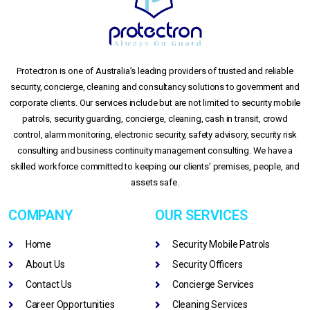
Protectron is one of Australia’s leading providers of trusted and reliable
security, concierge, cleaning and consultancy solutions to government and
corporate clients. Our services include but are not limited to security mobile
patrols, security guarding, concierge, cleaning, cash in transit, crowd
control, alarm monitoring, electronic security, safety advisory, security risk
consulting and business continuity management consulting. We have a
skilled workforce committed to keeping our clients’ premises, people, and
assets safe.
COMPANY
OUR SERVICES
Home
Security Mobile Patrols
About Us
Security Officers
Contact Us
Concierge Services
Career Opportunities
Cleaning Services