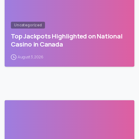
Uncategorized
Top Jackpots Highlighted on National
Casino in Canada
August 3, 2026