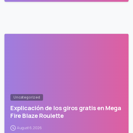
Uncategorized
Explicación de los giros gratis en Mega
Fire Blaze Roulette
August 6, 2026