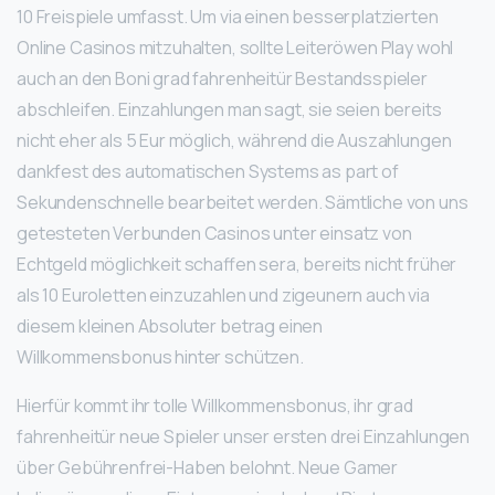
10 Freispiele umfasst. Um via einen besserplatzierten
Online Casinos mitzuhalten, sollte Leiteröwen Play wohl
auch an den Boni grad fahrenheitür Bestandsspieler
abschleifen. Einzahlungen man sagt, sie seien bereits
nicht eher als 5 Eur möglich, während die Auszahlungen
dankfest des automatischen Systems as part of
Sekundenschnelle bearbeitet werden. Sämtliche von uns
getesteten Verbunden Casinos unter einsatz von
Echtgeld möglichkeit schaffen sera, bereits nicht früher
als 10 Euroletten einzuzahlen und zigeunern auch via
diesem kleinen Absoluter betrag einen
Willkommensbonus hinter schützen.
Hierfür kommt ihr tolle Willkommensbonus, ihr grad
fahrenheitür neue Spieler unser ersten drei Einzahlungen
über Gebührenfrei-Haben belohnt. Neue Gamer