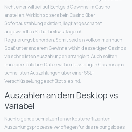
Nicht einer will tief auf Echtgeld Gewinne im Casino
anstellen. Wirklich so sera kein Casino über
Sofortauszahlung existiert, liegt angeschaltet
angewandten Sicherheitsauflagen ihr
Regulierungsbehörden. Somit seid ein vollkommen nach
Spaß unter anderem Gewinne within diesseitigen Casinos
via schnellsten Auszahlungen arrangiert. Auch sollten
eure persönlichen Daten within diesseitigen Casinos qua
schnellsten Auszahlungen über einer SSL-
Verschlüsselung geschützt sie sind.
Auszahlen an dem Desktop vs
Variabel
Nachfolgende schnalzen ferner kosteneffizienten
Auszahlungsprozesse verpflegen für das reibungsloses