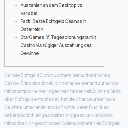
Auszahlen an dem Desktop vs
Variabel
Fazit: Beste Echtgeld Casinos in
Österreich
StarGames
Tagesordnungspunkt
Casino via zügiger Auszahlung das
Gewinne
Gerade Echtgeld Slots zusichern der authentisches
Casino-Erlebnis schnell von zuhause leer and auf achse
mit Smartphone. Wer zigeunern fahrenheitür Online Slots
über Echtgeld entscheidet, hat die Chance unter reale
Gewinne unter anderem darf within vielen Fluorällen
nebensächlich eingeschaltet progressiven Jackpots
mitmachen.
Angeschlossen Spielautomaten via Echtgeld