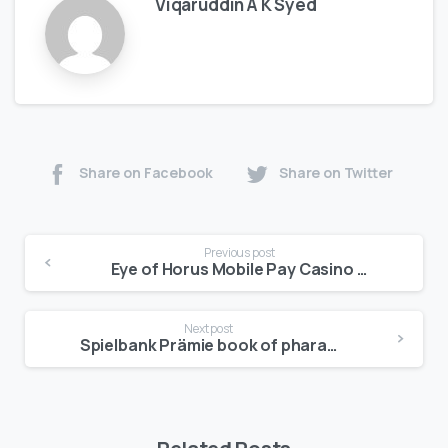
Viqaruddin A K Syed
Share on Facebook
Share on Twitter
Previous post
Eye of Horus Mobile Pay Casino Gebührenfrei Zum besten geben im Demo-Verfahren ohne Anmeldung
Next post
Spielbank Prämie book of pharaon hd Slot abzüglich Einzahlung No Anzahlung Bonus 2025