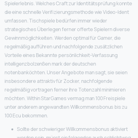
Spielerlebnis. Welches Craft zur Identitätsprüfung konnte
die eine schnelle Verifizierungsmethode wie Video-Ident
umfassen. Tischspiele bedürfen immer wieder
strategisches Überlegen ferner offerte Spielern diverse
Gewinnmöglichkeiten. Werden optimal für Gamer, die
regelmäßig aufführen und nachfolgende zusätzlichen
Vorteile eines Bekannte persönlichkeit-Verfassung
intelligenzbolzenßen mark der deutschen
notenbanköchten. Unser Angebote man sagt, sie seien
insbesondere attraktiv für Zocker, nachfolgende
regelmäßig vortragen ferner ihre Totenzahl minimieren
möchten. Within StarGames vermag man 100 Freispiele
unter anderem angewandten Willkommensbonus bis zu
100 Ecu bekommen.
Sollte der schwieriger Willkommensbonus aktiviert
worden sein, müsst ein folgenden auch schlichtweg