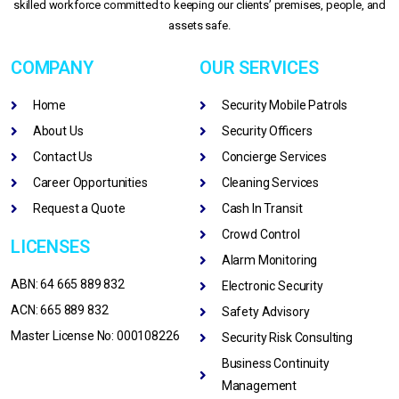
skilled workforce committed to keeping our clients’ premises, people, and
assets safe.
COMPANY
OUR SERVICES
Home
Security Mobile Patrols
About Us
Security Officers
Contact Us
Concierge Services
Career Opportunities
Cleaning Services
Request a Quote
Cash In Transit
Crowd Control
LICENSES
Alarm Monitoring
ABN: 64 665 889 832
Electronic Security
ACN: 665 889 832
Safety Advisory
Master License No: 000108226
Security Risk Consulting
Business Continuity
Management