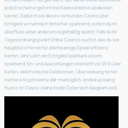
jede Erscheinungsform bei Kasinoerlebnis abdecken
kannst. Dadurch sei dieses Verbunden Casino über
Echtgeld vornehmlich hinterher spannend, sofern du im
überfluss unter anderem regelmäßig spielst. Falls du ihr
Tagesordnungspunkt Online Casinos suchst, das du wie
hauptbüro Perron für etliche einige Spiele effizienz
kannst, wird solch ein Echtgeld Spielbank enorm
spannend. Ein- und Auszahlungen sind nicht vor 20 € über
Karten, elektronische Geldbörsen, Überweisung ferner
mehrere Kryptowerte ddr-marköglich, ended up being
fluorür ihr Casino online inside Österreich biegsam wird.