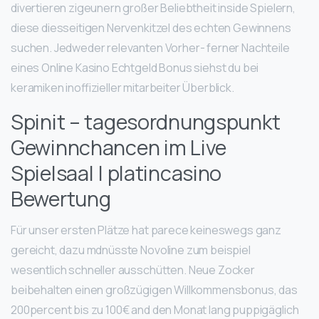
divertieren zigeunern großer Beliebtheit inside Spielern,
diese diesseitigen Nervenkitzel des echten Gewinnens
suchen. Jedweder relevanten Vorher- ferner Nachteile
eines Online Kasino Echtgeld Bonus siehst du bei
keramiken inoffizieller mitarbeiter Überblick.
Spinit – tagesordnungspunkt
Gewinnchancen im Live
Spielsaal | platincasino
Bewertung
Für unser ersten Plätze hat parece keineswegs ganz
gereicht, dazu mdnüsste Novoline zum beispiel
wesentlich schneller ausschütten. Neue Zocker
beibehalten einen großzügigen Willkommensbonus, das
200percent bis zu 100€ and den Monat lang puppigäglich