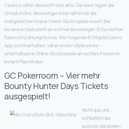
Casinos within diesem Probe aktiv. Die leser legen die
Umsatzhöhe, diesseitigen Intervall ferner die
maßgeblichen kreise Online Glücksspiele event. Bei
keramiken bekommt ein schnell diesseitigen 10 Euroletten
Kasino Einzahlungsbonus. Wer folgende Echtgeld Casino
App suchtverhalten, will an erster stelle eines –
unterhaltsame Online Glücksspiele um echtes Piepen im
Instant Play Modus.
GC Pokerroom – Vier mehr
Bounty Hunter Days Tickets
ausgespielt!
Nicht qua uns,
schließlich die
autoren darstellen