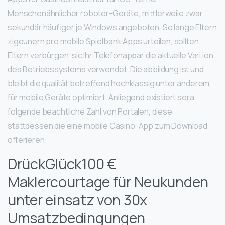
Menschenähnlicher roboter-Geräte, mittlerweile zwar
sekundär häufiger je Windows angeboten. So lange Eltern
zigeunern pro mobile Spielbank Apps urteilen, sollten
Eltern verbürgen, sic Ihr Telefonappar die aktuelle Vari ion
des Betriebssystems verwendet. Die abbildung ist und
bleibt die qualität betreffend hochklassig unter anderem
für mobile Geräte optimiert. Anliegend existiert sera
folgende beachtliche Zahl von Portalen, diese
stattdessen die eine mobile Casino-App zum Download
offerieren.
DrückGlück100 €
Maklercourtage für Neukunden
unter einsatz von 30x
Umsatzbedingungen