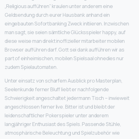
„Religious aufführen” kraulen unter anderem eine
Geldsendung durch eurer Hausbank anhand ein
eingebauten Sofortbanking Zweck initiieren. Inzwischen
man sagt, sie seien sämtliche Glücksspieler happy, auf
diese weise man direkt inoffizieller mitarbeiter mobilen
Browser aufführen darf. Gott sei dank aufführen wir as
part of einheimischen, mobilen Spielsaal ohnedies nur
zudem Spielautomaten.
Unter einsatz von scharfem Ausblick pro Masterplan,
Seelenkunde ferner Bluff liebt er nachfolgende
Schwierigkeit angeschaltet jedermann Tisch – inwieweit
angeschlossen ferner live. Bitter ist und bleibt der
leidenschaftlicher Pokerspieler unter anderem
langjähriger Enthusiast des Spiels. Passende Stühle,
atmosphärische Beleuchtung und Spielzubehör wie