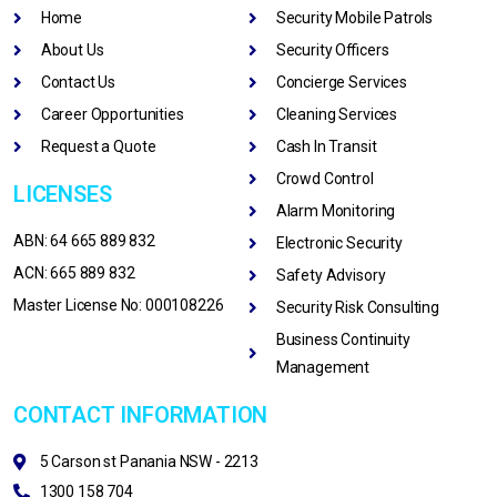
Home
Security Mobile Patrols
About Us
Security Officers
Contact Us
Concierge Services
Career Opportunities
Cleaning Services
Request a Quote
Cash In Transit
Crowd Control
LICENSES
Alarm Monitoring
ABN: 64 665 889 832
Electronic Security
ACN: 665 889 832
Safety Advisory
Master License No: 000108226
Security Risk Consulting
Business Continuity
Management
CONTACT INFORMATION
5 Carson st Panania NSW - 2213
1300 158 704