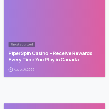
Uncategorized
PiperSpin Casino – Receive Rewards
Every Time You Play in Canada
August 8, 2026