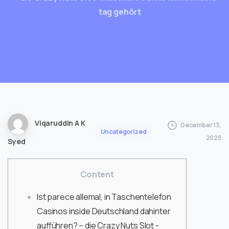
tag gehört
Viqaruddin A K
December 13,
Uncategorized
2025
Syed
Content
Ist parece allemal, in Taschentelefon
Casinos inside Deutschland dahinter
aufführen? – die Crazy Nuts Slot -