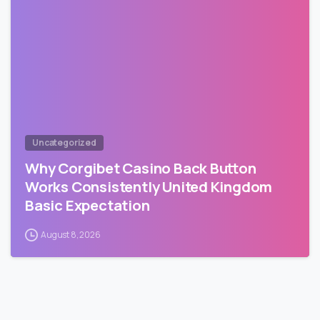
Uncategorized
Why Corgibet Casino Back Button
Works Consistently United Kingdom
Basic Expectation
August 8, 2026