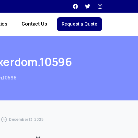
ties
Contact Us
Request a Quote
kerdom.10596
.10596
December 13, 2025