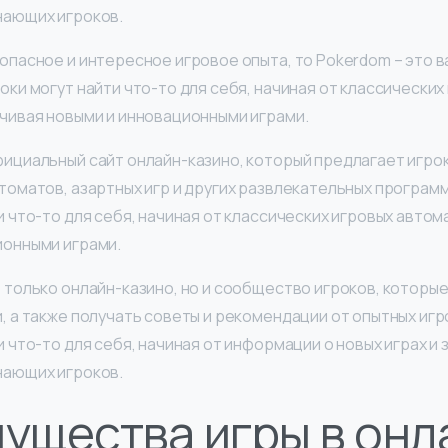
нающих игроков.
опасное и интересное игровое опыта, то Pokerdom – это в
оки могут найти что-то для себя, начиная от классических
нчивая новыми и инновационными играми.
фициальный сайт онлайн-казино, который предлагает игро
томатов, азартных игр и других развлекательных программ
и что-то для себя, начиная от классических игровых автом
ионными играми.
 только онлайн-казино, но и сообщество игроков, которы
, а также получать советы и рекомендации от опытных игр
и что-то для себя, начиная от информации о новых играх и 
нающих игроков.
ущества игры в онл