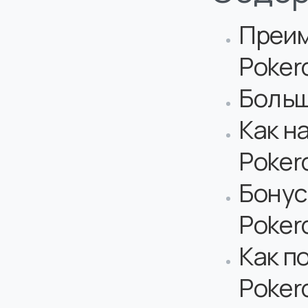
Преим
Poke
Больш
Как н
Poke
Бонус
Poke
Как п
Poker