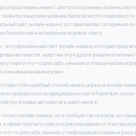
е игроки казино имеют доступ к огромному количеству он
ут похваться высоким уровнем безопасности и надежности.
льный сайт онлайн-казино, который является одним из лу
их безопасное и интересное игровое опыта.
 – это официальный сайт онлайн-казино, который предлаг
ровых автоматов, азартных игр и других развлекательных 
огут найти что-то для себя, начиная от классических игро
и и инновационными играми.
то простой и удобный способ начать играть в онлайн-кази
регистрироваться на официальном сайте Pokerdom, после 
спектру игровых автоматов и азартных игр.
 только онлайн-казино, но и сообщество игроков, которы
, а также получать советы и рекомендации от опытных игр
и что-то для себя, начиная от информации о новых играх и 