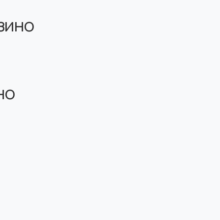
зино
но