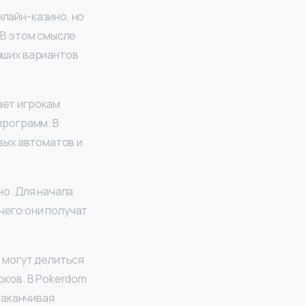
лайн-казино, но
 В этом смысле
чших вариантов
ает игрокам
программ. В
вых автоматов и
но. Для начала
чего они получат
е могут делиться
оков. В Pokerdom
заканчивая