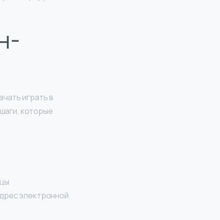
н-
ачать играть в
шаги, которые
ицы
адрес электронной