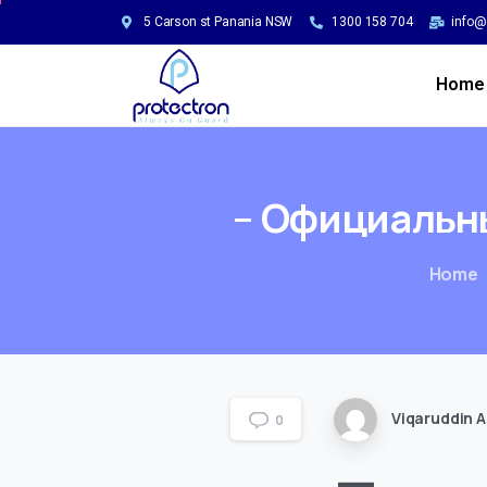
5 Carson st Panania NSW
1300 158 704
info@
Home
–
Официальн
Home
Viqaruddin A
0