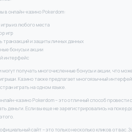
ы в онлайн-казино Pokerdom:
 игры из любого места
ор игр
 транзакций и защиты личных данных
ные бонусы и акции
й интерфейс
и могут получать многочисленные бонусы и акции, что мож
ыигрыши. Казино также предлагает многоязычный интерфей
 стран играть на одном языке.
 онлайн-казино Pokerdom – это отличный способ провести
ть деньги. Если вы еще не зарегистрировались на покердо
этого.
официальный сайт – это только несколько кликов от вас.