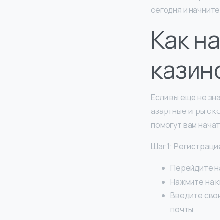
сегодня и начните
Как на
казин
Если вы еще не зн
азартные игры с к
помогут вам начат
Шаг 1: Регистраци
Перейдите на
Нажмите на к
Введите свои
почты