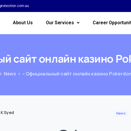
protectron.com.au
About Us
Our Services
Career Opportuni
ый
сайт
онлайн
казино
Po
News
– Официальный сайт онлайн казино Pokerdom
 K Syed
News