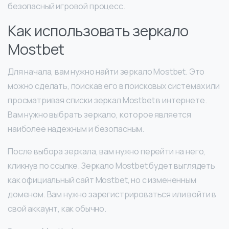
безопасный игровой процесс.
Как использовать зеркало
Mostbet
Для начала, вам нужно найти зеркало Mostbet. Это
можно сделать, поискав его в поисковых системах или
просматривая списки зеркал Mostbet в интернете.
Вам нужно выбрать зеркало, которое является
наиболее надежным и безопасным.
После выбора зеркала, вам нужно перейти на него,
кликнув по ссылке. Зеркало Mostbet будет выглядеть
как официальный сайт Mostbet, но с измененным
доменом. Вам нужно зарегистрироваться или войти в
свой аккаунт, как обычно.