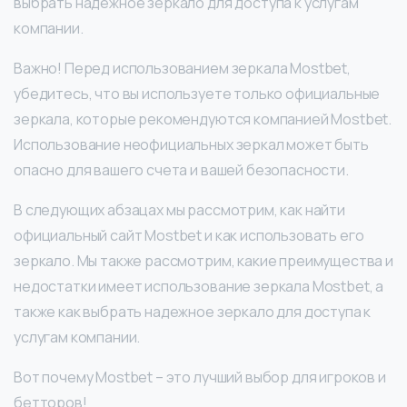
выбрать надежное зеркало для доступа к услугам
компании.
Важно! Перед использованием зеркала Mostbet,
убедитесь, что вы используете только официальные
зеркала, которые рекомендуются компанией Mostbet.
Использование неофициальных зеркал может быть
опасно для вашего счета и вашей безопасности.
В следующих абзацах мы рассмотрим, как найти
официальный сайт Mostbet и как использовать его
зеркало. Мы также рассмотрим, какие преимущества и
недостатки имеет использование зеркала Mostbet, а
также как выбрать надежное зеркало для доступа к
услугам компании.
Вот почему Mostbet – это лучший выбор для игроков и
бетторов!