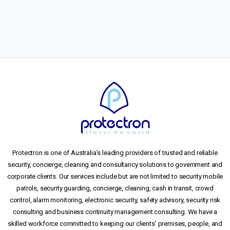
Protectron is one of Australia’s leading providers of trusted and reliable
security, concierge, cleaning and consultancy solutions to government and
corporate clients. Our services include but are not limited to security mobile
patrols, security guarding, concierge, cleaning, cash in transit, crowd
control, alarm monitoring, electronic security, safety advisory, security risk
consulting and business continuity management consulting. We have a
skilled workforce committed to keeping our clients’ premises, people, and