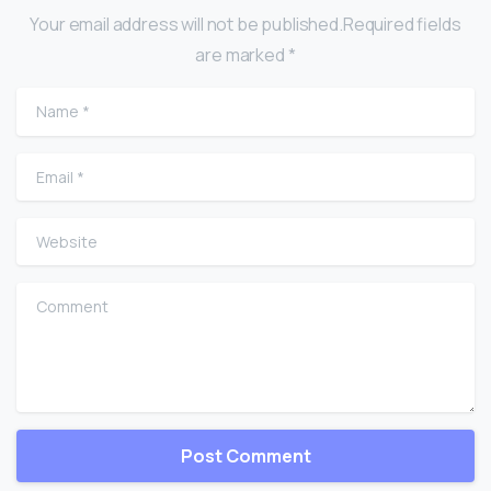
Your email address will not be published.Required fields
are marked *
Name
*
Email
*
Website
Comment