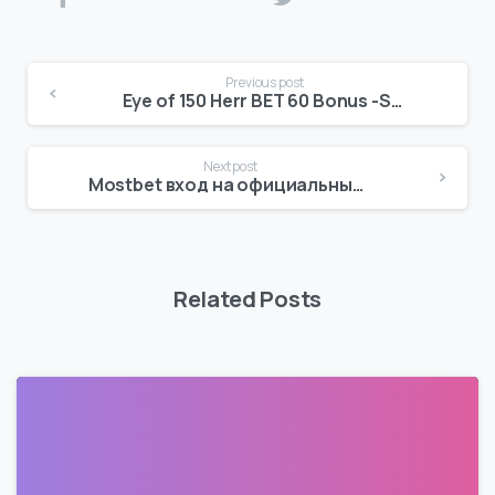
Previous post
Eye of 150 Herr BET 60 Bonus -Spins Möglichkeiten helena Horus Tricks, Tipps, Provision enthüllt 2025 Hempel
Next post
Mostbet вход на официальный сайт Мостбет.2854
Related Posts