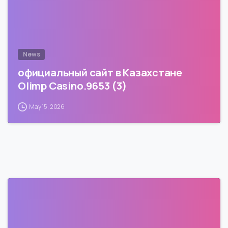
News
официальный сайт в Казахстане
Olimp Casino.9653 (3)
May 15, 2026