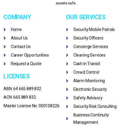
assets safe.
COMPANY
OUR SERVICES
Home
Security Mobile Patrols
About Us
Security Officers
Contact Us
Concierge Services
Career Opportunities
Cleaning Services
Request a Quote
Cash In Transit
Crowd Control
LICENSES
Alarm Monitoring
ABN: 64 665 889 832
Electronic Security
ACN: 665 889 832
Safety Advisory
Master License No: 000108226
Security Risk Consulting
Business Continuity
Management