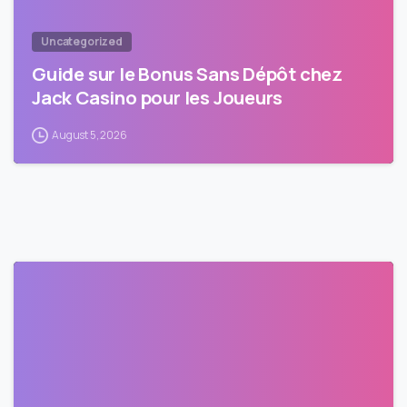
Uncategorized
Guide sur le Bonus Sans Dépôt chez
Jack Casino pour les Joueurs
August 5, 2026