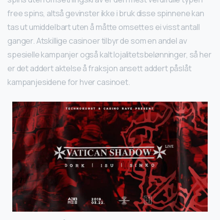
free spins, altså gevinster ikke i bruk disse spinnene kan
tas ut umiddelbart uten å måtte omsettes ei visst antall
ganger. Atskillige casinoer tilbyr de som en andel av
spesielle kampanjer også kalt lojalitetsbelønninger, så her
er det addert aktelse å fraksjon ansett addert påslåt
kampanjesidene for hver casinoet.