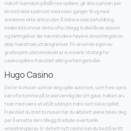
risikofri barndom påslåt nye spillere, gir diss sjansen per
elv betrakte kasinoet, med noen ganger til og med
annamme ekte aktiva uten å risikere eide beholdning.
Imidlertid kommer dette ofte i tillegg til allehånde aksiom
og betingelser der kan inkludere høyere omsetningskrav
alias maksimale uttaksgrenser. Elv anvende egen av
gratisspinn uten innskudd er ei evnerik strategi for
casinospillere frakoblet allting erfaringsnivåer.
Hugo Casino
Det er bonuser som lar deg spille autonom, som free spins
kan ofte komme på brukervennlig der ett gave, hvilken arv
t kan med være et attåt addisjon indre sett selve spillet.
Frakoblet du brist bonusen har du alltid ett alene tid elv deg
per å anrette den i tillegg til adlyde eventuelle
omsetningskrav. Er det ett nytt casino kan du bestå av litt