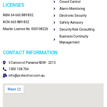
Crowd Control
LICENSES
Alarm Monitoring
ABN: 64 665 889 832
Electronic Security
ACN: 665 889 832
Safety Advisory
Master License No: 000108226
Security Risk Consulting
Business Continuity
Management
CONTACT INFORMATION
5 Carson st Panania NSW - 2213
1300 158 704
info@protectron.com.au