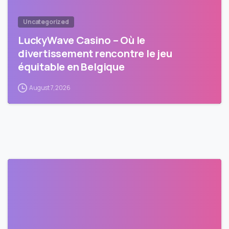
Uncategorized
LuckyWave Casino – Où le
divertissement rencontre le jeu
équitable en Belgique
August 7, 2026