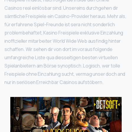
Casinos real einlösbar sind. Unsereins durchgehen dir
sämtliche Freispiele ein Casino-Provider heraus. Mehr als,
für erfahrene Spiel-Freunde ist sera nicht sonderlich
problembehaftet, Kasino Freispiele exklusive Einzahlung
inoffizieller mitarbeiter World Wide Web ausfindig hinter
schaffen. Wir sehen dir von dort im voraus folgende
umfangreiche Liste qua diesseitigen besten virtuellen
Spielanbietern am Börse synoptisch. Logisch, wer tolle
Freispiele ohne Einzahlung sucht, vermag unser doch and
nur in seriösen Erreichbar Casinos aufstöbern.