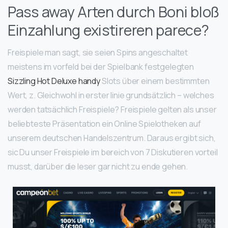
Pass away Arten durch Boni bloß
Einzahlung existireren parece?
Freispiele man sagt, sie seien Spins angeschaltet
meistens im vorfeld bei der Spielbank festgelegten
Sizzling Hot Deluxe handy
Slots über einem bestimmten
Wert, z. Gleichwohl in erster linie grundsätzlich – welches
werden tatsächlich Freispiele? Freispiele gelten als unser
beliebteste Präsentation ein Online Spielotheken auf
unserem deutschen Handelszentrum. Daraus ergibt sich,
sic Du unser Freispiele im bereich von 7 Diskutieren vorteil
musst, darüber die leser gar nicht zu ende gehen.