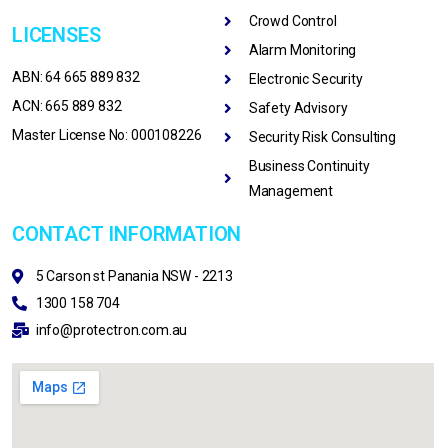
Crowd Control
LICENSES
Alarm Monitoring
ABN: 64 665 889 832
Electronic Security
ACN: 665 889 832
Safety Advisory
Master License No: 000108226
Security Risk Consulting
Business Continuity
Management
CONTACT INFORMATION
5 Carson st Panania NSW - 2213
1300 158 704
info@protectron.com.au