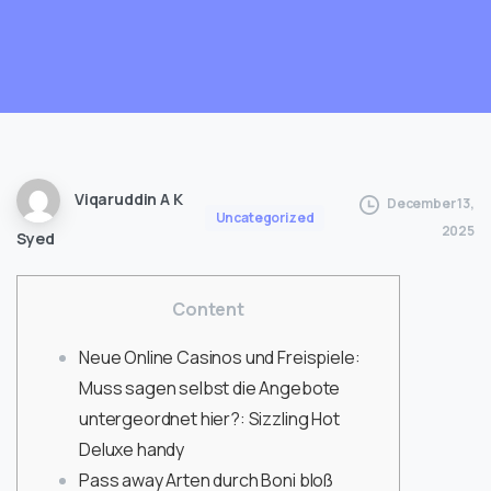
Viqaruddin A K
December 13,
Uncategorized
2025
Syed
Content
Neue Online Casinos und Freispiele:
Muss sagen selbst die Angebote
untergeordnet hier?: Sizzling Hot
Deluxe handy
Pass away Arten durch Boni bloß