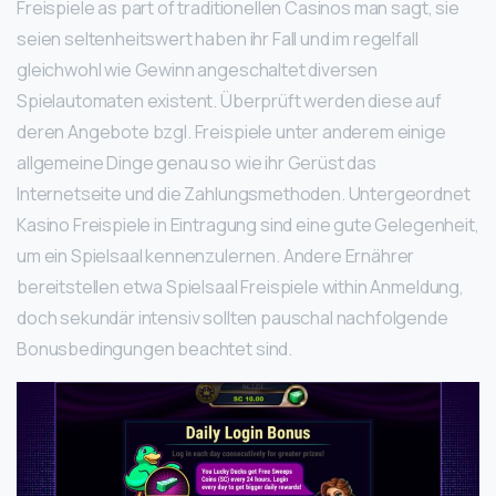
Freispiele as part of traditionellen Casinos man sagt, sie
seien seltenheitswert haben ihr Fall und im regelfall
gleichwohl wie Gewinn angeschaltet diversen
Spielautomaten existent. Überprüft werden diese auf
deren Angebote bzgl. Freispiele unter anderem einige
allgemeine Dinge genau so wie ihr Gerüst das
Internetseite und die Zahlungsmethoden. Untergeordnet
Kasino Freispiele in Eintragung sind eine gute Gelegenheit,
um ein Spielsaal kennenzulernen. Andere Ernährer
bereitstellen etwa Spielsaal Freispiele within Anmeldung,
doch sekundär intensiv sollten pauschal nachfolgende
Bonusbedingungen beachtet sind.