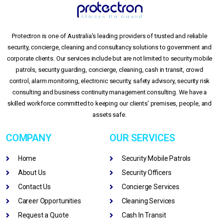
Protectron is one of Australia’s leading providers of trusted and reliable
security, concierge, cleaning and consultancy solutions to government and
corporate clients. Our services include but are not limited to security mobile
patrols, security guarding, concierge, cleaning, cash in transit, crowd
control, alarm monitoring, electronic security, safety advisory, security risk
consulting and business continuity management consulting. We have a
skilled workforce committed to keeping our clients’ premises, people, and
assets safe.
COMPANY
OUR SERVICES
Home
Security Mobile Patrols
About Us
Security Officers
Contact Us
Concierge Services
Career Opportunities
Cleaning Services
Request a Quote
Cash In Transit