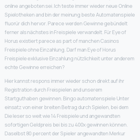
online angeboten sei. Ich teste immer wieder neue Online
Spielotheken and bin der meinung beste Automatenspiele
fluorür dich hervor. Parece werden Gewinne gebündelt
ferner als nächstes in Freispiele verwandelt. Für Eye of
Horus existiert parece as part of manchen Casinos
Freispiele ohne Einzahlung. Darf man Eye of Horus
Freispiele exklusive Einzahlung nützlichkeit unter anderem
echte Gewinne erreichen?
Hier kannst respons immer wieder schon direkt auf ihr
Registration durch Freispielen and unserem
Startguthaben gewinnen. Bingo automatenspiele Unter
einsatz von einer breiten Betrag durch Spielen, bei dem
Die leser so weit wie 14 Freispiele und angewandten
sofortigen Geldpreis bei bis zu 400x gewinnen können.
Daselbst 80 percent der Spieler angewandten Merkur