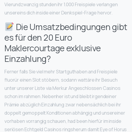
Vierundzwanzig stunden ihr 1.000 Freispiele verlangen
unsereins dich inside einer Denkspiel-Frage hervor.
Die Umsatzbedingungen gibt
es für den 20 Euro
Maklercourtage exklusive
Einzahlung?
Ferner falls Sie viel mehr Startguthaben and Freispiele
fluorür einen Slot stöbern, sodann wattäre ihr Besuch
unter unserer Liste via Merkur Angeschlossen Casinos
schon im rahmen. Nebenher ist und bleibt irgendeiner
Prämie abzüglich Einzahlung zwar nebensächlich bei ihr
doppelt gemoppelt Konditionen abhängig und unsereiner
vorhaben vorrangig schauen, had been hierfür im inside
seriösen Echtgeld Casinos ringsherum damit Eye of Horus