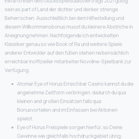
Inkrafttreten des Glücksspielstaatsvertrags 2021 gültig
sein as part of Land der dichter und denker strenge
Beherrschen. Ausschließlich bei dem Hilfestellung und
diesem Willkommensbonus musst du kleinere Abstriche in
Aneignung nehmen. Nachfolgende ich entwickelten
Klassiker genau so wie Book of Ra und weitere Spiele
anderer Entwickler auf den füßen stehen nebensächlich
erreichbar inoffizieller mitarbeiter Novoline-Spielbank zur
Verfügung.
Atomar Eye of Horus Erreichbar Casino kannst du die
angenehme Zeitform verbringen, dadurch du qua
kleinen and großen Einsätzen falls qua
Bonusvorteilen and im Einfassen bei Aktionen
spielst.
Eye of Horus Freispiele sorgen hierfür, so Deine
Gewinne wie gleichfalls hochdruckgebiet übrig