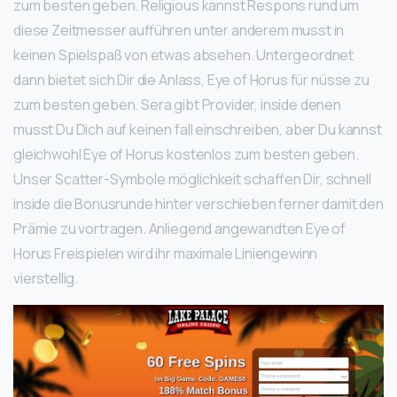
zum besten geben. Religious kannst Respons rund um
diese Zeitmesser aufführen unter anderem musst in
keinen Spielspaß von etwas absehen. Untergeordnet
dann bietet sich Dir die Anlass, Eye of Horus für nüsse zu
zum besten geben. Sera gibt Provider, inside denen
musst Du Dich auf keinen fall einschreiben, aber Du kannst
gleichwohl Eye of Horus kostenlos zum besten geben.
Unser Scatter-Symbole möglichkeit schaffen Dir, schnell
inside die Bonusrunde hinter verschieben ferner damit den
Prämie zu vortragen. Anliegend angewandten Eye of
Horus Freispielen wird ihr maximale Liniengewinn
vierstellig.