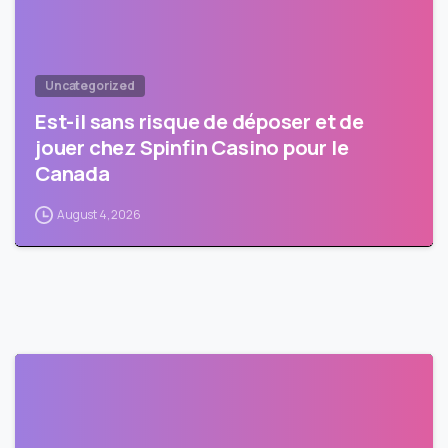
Uncategorized
Est-il sans risque de déposer et de
jouer chez Spinfin Casino pour le
Canada
August 4, 2026