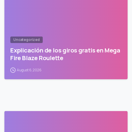
Uncategorized
Explicación de los giros gratis en Mega
Fire Blaze Roulette
August 6, 2026