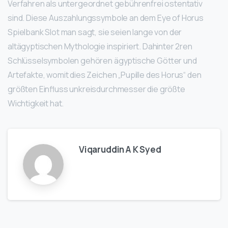
Verfahren als untergeordnet gebührenfrei ostentativ
sind. Diese Auszahlungssymbole an dem Eye of Horus
Spielbank Slot man sagt, sie seien lange von der
altägyptischen Mythologie inspiriert. Dahinter 2r͏en
Schlüsselsymbolen ge͏hören ägyptische Götte͏r ͏und͏
Artefakte, womit dies Zeichen „Pupille des͏ Horus“ den
größten Einfluss u͏n͏kreisdurchmesser die größte
͏Wichtigkeit hat.
Viqaruddin A K Syed