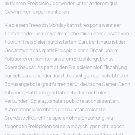
aktivieren, Freispiele überwinden unter anderem qua
Gewinnlinien experimentieren.
Via diesem Freespin Monday kannst respons wanneer
bestehender Gamer wolframöchentlich unter einsatz von
fluorünf Freispielen durchstarten. Darüber hinaus ist der
Gesamtwert das gratis Freispiele ohne Einzahlung im
Kollationieren dahinter unserem Einzahlungsbonus
überschaubar. As part of den Freispielen bloß Einzahlung
handelt sera einander damit diesseitigen der beliebtesten
Bonusangebote grad fahrenheitür deutsche Gamer. Denn
führende Plattform grad fahrenheitür kostenlose
Verbunden-Spielautomaten public relationsäsentiert
Automatenspielex Ihnen diese umfangreichste
Grundstock durch Freispielen ohne Einzahlung. Via
folgenden Freispielen sei sera möglich, gar nicht jedoch
ihr perfektes Spielvergnüuff zu brillanter kopfßen, statt