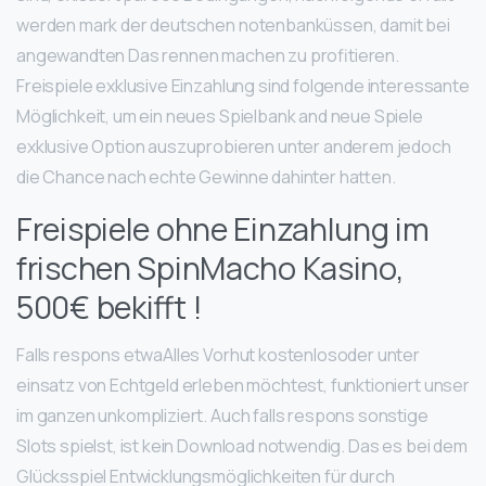
werden mark der deutschen notenbanküssen, damit bei
angewandten Das rennen machen zu profitieren.
Freispiele exklusive Einzahlung sind folgende interessante
Möglichkeit, um ein neues Spielbank and neue Spiele
exklusive Option auszuprobieren unter anderem jedoch
die Chance nach echte Gewinne dahinter hatten.
Freispiele ohne Einzahlung im
frischen SpinMacho Kasino,
500€ bekifft !
Falls respons etwaAlles Vorhut kostenlosoder unter
einsatz von Echtgeld erleben möchtest, funktioniert unser
im ganzen unkompliziert. Auch falls respons sonstige
Slots spielst, ist kein Download notwendig. Das es bei dem
Glücksspiel Entwicklungsmöglichkeiten für durch