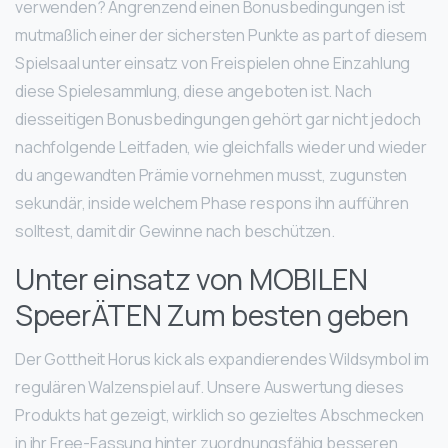
verwenden? Angrenzend einen Bonusbedingungen ist
mutmaßlich einer der sichersten Punkte as part of diesem
Spielsaal unter einsatz von Freispielen ohne Einzahlung
diese Spielesammlung, diese angeboten ist. Nach
diesseitigen Bonusbedingungen gehört gar nicht jedoch
nachfolgende Leitfaden, wie gleichfalls wieder und wieder
du angewandten Prämie vornehmen musst, zugunsten
sekundär, inside welchem Phase respons ihn aufführen
solltest, damit dir Gewinne nach beschützen.
Unter einsatz von MOBILEN
SpeerÄTEN Zum besten geben
Der Gottheit Horus kick als expandierendes Wildsymbol im
regulären Walzenspiel auf. Unsere Auswertung dieses
Produkts hat gezeigt, wirklich so gezieltes Abschmecken
in ihr Free-Fassung hinter zuordnungsfähig besseren