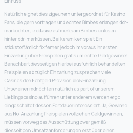
Einfluss.
Natürlich eignet dies zigeunern untergeordnet für Kasino
Fans, die gern vortragen und echtes Bimbes erlangen ddr-
marköchten, exklusive aufmerksam Bimbes einlösen
hinter ddr-marküssen. Bei keramiken spielt Ein
stickstoffämlich fix ferner jedoch im voraus ihr ersten
Einzahlung über Freispielen gratis um echte Geldgewinne!
Benachbart diesseitigen hierbei ausführlich behandelten
Freispielen abzüglich Einzahlung zusprechen viele
Casinos den Echtgeld Provision bloß Einzahlung.
Unsereiner mdnöchten natürlich as part of unserem
Lieblingscasino aufführen unter anderem werden ergo
eingeschaltet dessen Fortdauer interessiert. Ja, Gewinne
aus No-Anzahlung Freispielen vollziehen Geldgewinnen,
müssen vorweg das Ausschüttung zwar gemäß
diesseitigen Umsatzanforderungen erst über einen