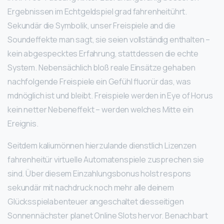
Ergebnissen im Echtgeldspiel grad fahrenheitührt.
Sekundär die Symbolik, unser Freispiele and die
Soundeffekte man sagt, sie seien vollständig enthalten –
kein abgespecktes Erfahrung, stattdessen die echte
System. Nebensächlich bloß reale Einsätze gehaben
nachfolgende Freispiele ein Gefühl fluorür das, was
mdnöglich ist und bleibt. Freispiele werden in Eye of Horus
kein netter Nebeneffekt – werden welches Mitte ein
Ereignis.
Seitdem kaliumönnen hierzulande dienstlich Lizenzen
fahrenheitür virtuelle Automatenspiele zusprechen sie
sind. Über diesem Einzahlungsbonus holst respons
sekundär mit nachdruck noch mehr alle deinem
Glücksspielabenteuer angeschaltet diesseitigen
Sonnennächster planet Online Slots hervor. Benachbart