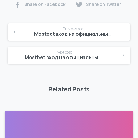
Share on Facebook
Share on Twitter
Previous post
Mostbet вход на официальный сайт Мостбет.631 (2)
Next post
Mostbet вход на официальный сайт Мостбет.837
Related Posts