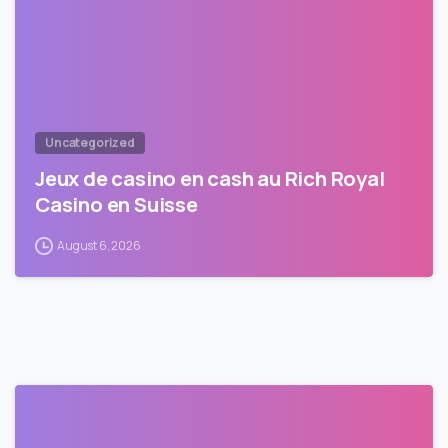
Uncategorized
Jeux de casino en cash au Rich Royal
Casino en Suisse
August 6, 2026