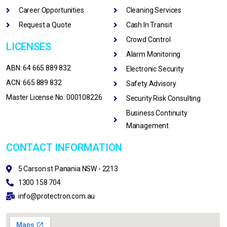
Career Opportunities
Cleaning Services
Request a Quote
Cash In Transit
Crowd Control
LICENSES
Alarm Monitoring
ABN: 64 665 889 832
Electronic Security
ACN: 665 889 832
Safety Advisory
Master License No: 000108226
Security Risk Consulting
Business Continuity
Management
CONTACT INFORMATION
5 Carson st Panania NSW - 2213
1300 158 704
info@protectron.com.au