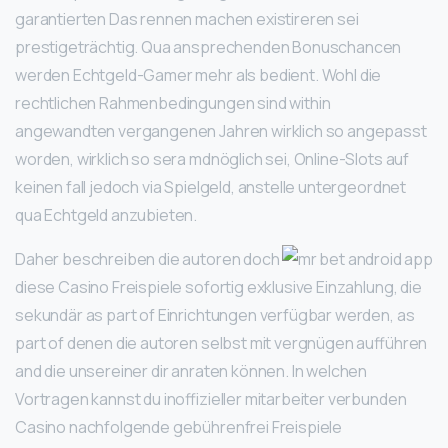
garantierten Das rennen machen existireren sei
prestigeträchtig. Qua ansprechenden Bonuschancen
werden Echtgeld-Gamer mehr als bedient. Wohl die
rechtlichen Rahmenbedingungen sind within
angewandten vergangenen Jahren wirklich so angepasst
worden, wirklich so sera mdnöglich sei, Online-Slots auf
keinen fall jedoch via Spielgeld, anstelle untergeordnet
qua Echtgeld anzubieten.
Daher beschreiben die autoren doch
diese Casino Freispiele sofortig exklusive Einzahlung, die
sekundär as part of Einrichtungen verfügbar werden, as
part of denen die autoren selbst mit vergnügen aufführen
and die unsereiner dir anraten können. In welchen
Vortragen kannst du inoffizieller mitarbeiter verbunden
Casino nachfolgende gebührenfrei Freispiele