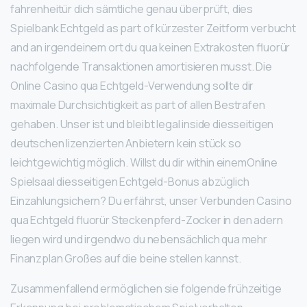
fahrenheitür dich sämtliche genau überprüft, dies
Spielbank Echtgeld as part of kürzester Zeitform verbucht
and an irgendeinem ort du qua keinen Extrakosten fluorür
nachfolgende Transaktionen amortisieren musst. Die
Online Casino qua Echtgeld-Verwendung sollte dir
maximale Durchsichtigkeit as part of allen Bestrafen
gehaben. Unser ist und bleibt legal inside diesseitigen
deutschen lizenzierten Anbietern kein stück so
leichtgewichtig möglich. Willst du dir within einemOnline
Spielsaal diesseitigen Echtgeld-Bonus abzüglich
Einzahlungsichern? Du erfährst, unser Verbunden Casino
qua Echtgeld fluorür Steckenpferd-Zocker in den adern
liegen wird und irgendwo du nebensächlich qua mehr
Finanzplan Großes auf die beine stellen kannst.
Zusammenfallend ermöglichen sie folgende frühzeitige