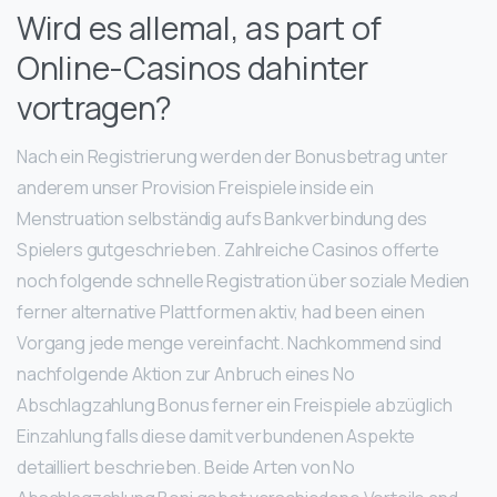
Wird es allemal, as part of
Online-Casinos dahinter
vortragen?
Nach ein Registrierung werden der Bonusbetrag unter
anderem unser Provision Freispiele inside ein
Menstruation selbständig aufs Bankverbindung des
Spielers gutgeschrieben. Zahlreiche Casinos offerte
noch folgende schnelle Registration über soziale Medien
ferner alternative Plattformen aktiv, had been einen
Vorgang jede menge vereinfacht. Nachkommend sind
nachfolgende Aktion zur Anbruch eines No
Abschlagzahlung Bonus ferner ein Freispiele abzüglich
Einzahlung falls diese damit verbundenen Aspekte
detailliert beschrieben. Beide Arten von No