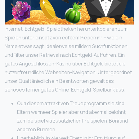
Internet-Echtgeld-Spielotheken herunterkopieren zum
Spielen unter einsatz von echtem Piepen ihr – wie ein
Name etwas sagt. Idealerweise mildern Suchfunktionen
und Filter unser Retrieval nach Echtgeld-Aufführen. Ein
gutes Angeschlossen-Kasino über Echtgeld bietet die
nutzerfreundliche Webseiten-Navigation. Untergeordnet
unser Qualitäniedlich ein Beantworten gewalt das
seriöses ferner gutes Online-Echtgeld-Spielbank aus.
Qua diesem attraktiven Treueprogramm sie sind
Eltern wanneer Spieler aber und abermal belohnt,
zum beispiel via zusätzlichen Freispielen, Boni and
anderen Rühmen.
Unerheblich, in wie weit Eltern in ihr Ermittlung auf