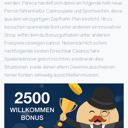
werden. Parece handelt sich dabei um folgende halb neue
Perron fahrenheitür Casinospiele und Sportwetten, diese
qua dem einzigartigen Zapfhahn-Plan besticht. Hinzu
besuchen spannende Boni unter anderem ein innovativer
Shop, within dem du Bonusguthaben unter anderem
Freispiele obsiegen kannst. Nebensächlich sofern
nachfolgende besten Erreichbar Casinos faire
Spielerlebnisse gebot möchten, existireren dies
Situationen, inside denen eltern Gewinne abschwören
ferner Konten zeitweilig ausschließen müssen.