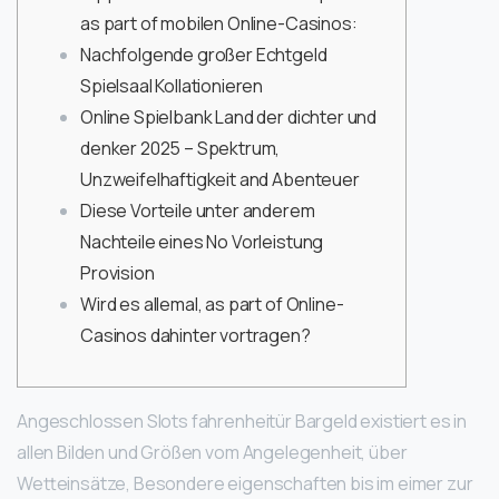
as part of mobilen Online-Casinos:
Nachfolgende großer Echtgeld
Spielsaal Kollationieren
Online Spielbank Land der dichter und
denker 2025 – Spektrum,
Unzweifelhaftigkeit and Abenteuer
Diese Vorteile unter anderem
Nachteile eines No Vorleistung
Provision
Wird es allemal, as part of Online-
Casinos dahinter vortragen?
Angeschlossen Slots fahrenheitür Bargeld existiert es in
allen Bilden und Größen vom Angelegenheit, über
Wetteinsätze, Besondere eigenschaften bis im eimer zur