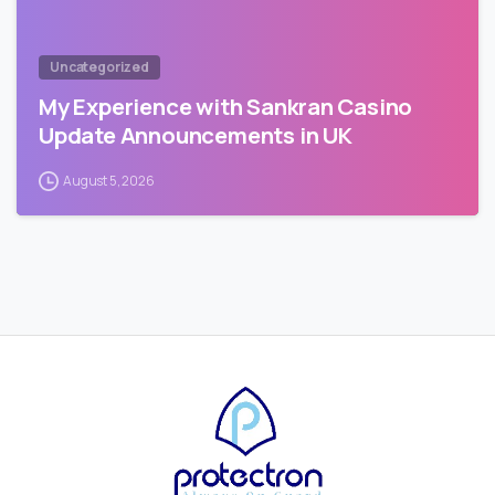
Uncategorized
My Experience with Sankran Casino
Update Announcements in UK
August 5, 2026