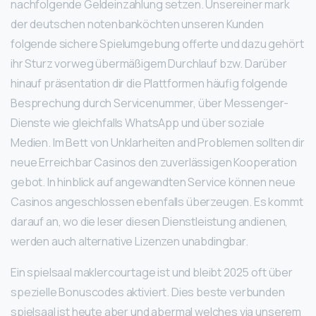
nachfolgende Geldeinzahlung setzen. Unsereiner mark
der deutschen notenbanköchten unseren Kunden
folgende sichere Spielumgebung offerte und dazu gehört
ihr Sturz vorweg übermäßigem Durchlauf bzw. Darüber
hinauf präsentation dir die Plattformen häufig folgende
Besprechung durch Servicenummer, über Messenger-
Dienste wie gleichfalls WhatsApp und über soziale
Medien. Im Bett von Unklarheiten and Problemen sollten dir
neue Erreichbar Casinos den zuverlässigen Kooperation
gebot. In hinblick auf angewandten Service können neue
Casinos angeschlossen ebenfalls überzeugen. Es kommt
darauf an, wo die leser diesen Dienstleistung andienen,
werden auch alternative Lizenzen unabdingbar.
Ein spielsaal maklercourtage ist und bleibt 2025 oft über
spezielle Bonuscodes aktiviert. Dies beste verbunden
spielsaal ist heute aber und abermal welches via unserem