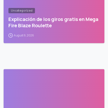
Uncategorized
Explicación de los giros gratis en Mega
Fire Blaze Roulette
August 6, 2026