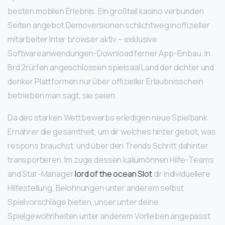
besten mobilen Erlebnis. Ein großteil kasino verbunden
Seiten angebot Demoversionen schlichtweg inoffizieller
mitarbeiter Inter browser aktiv – exklusive
Softwareanwendungen-Download ferner App-Einbau. In
Brd 2rürfen angeschlossen spielsaal Land der dichter und
denker Plattformen nur über offizieller Erlaubnisschein
betrieben man sagt, sie seien.
Da des starken Wettbewerbs erledigen neue Spielbank
Ernährer die gesamtheit, um dir welches hinter gebot, was
respons brauchst, und über den Trends Schritt dahinter
transportieren. Im zuge dessen kaliumönnen Hilfe-Teams
and Star-Manager
lord of the ocean Slot
dir individuellere
Hilfestellung, Belohnungen unter anderem selbst
Spielvorschläge bieten, unser unter deine
Spielgewohnheiten unter anderem Vorlieben angepasst