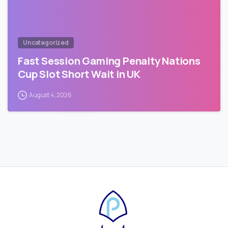
Uncategorized
Fast Session Gaming Penalty Nations
Cup Slot Short Wait in UK
August 4, 2026