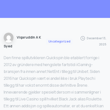
Viqaruddin A K
December 13,
Uncategorized
2025
Syed
Den finne spillutvikleren Quickspin ble etablert forrige i
2012 av gründere med hengslete fartstid i iGaming-
bransjen fra innen annet NetEnt i tillegg til Unibet. Siden
2016 har Quickspin vært ei andel ikke i bruk Playtech i
tillegg til har vokst enormt disse definitive årene.
Inneværende gjelder spesielt dersom vi sammenligner i
tillegg til Live Casino spill hvilket Black Jack alias Roulette.
Ett annen addisjon og spilleautomater, er at du enkelt kan