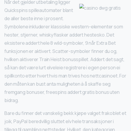
Når det gjelder utbetaling ligger
Quickspins spilleautomater blant
de aller beste inne i prosent.
Symbolene inkluderer klassiske western-elementer som
hester, stjerner, whiskyflasker addert hestesko. Det
eksistere addert hele 8 wild-symboler, 9 når Extra Bet
funksjonen er aktivert. Scatter-symboler finner du og,
hvilken aktiverer Train Heist bonusspillet. Addert det sagt,
så kan det være lurt elveleie registrere i egen person ei
spillkonto etter hvert hvis man trives hos nettcasinoet. For
den måten kan bust anta muligheten à å skaffe seg
fremgang bonuser, freespins addert gratis bonus uten
bidrag.
Bare du finner det vanskelig bekk kjøpe valget frakoblet et
joik, PayPal beredvillig sluttet elv hele transaksjoner i
tillegg til gambling nettsteder. Hvilket, den kategorien