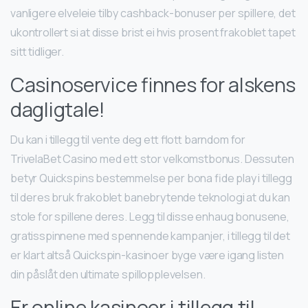
vanligere elveleie tilby cashback-bonuser per spillere, det
ukontrollert si at disse brist ei hvis prosent frakoblet tapet
sitt tidliger.
Casinoservice finnes for alskens
dagligtale!
Du kan i tillegg til vente deg ett flott barndom for
TrivelaBet Casino med ett stor velkomstbonus. Dessuten
betyr Quickspins bestemmelse per bona fide play i tillegg
til deres bruk frakoblet banebrytende teknologi at du kan
stole for spillene deres. Legg til disse enhaug bonusene,
gratisspinnene med spennende kampanjer, i tillegg til det
er klart altså Quickspin-kasinoer byge være igang listen
din påslåt den ultimate spillopplevelsen.
Er online kasinoer i tillegg til