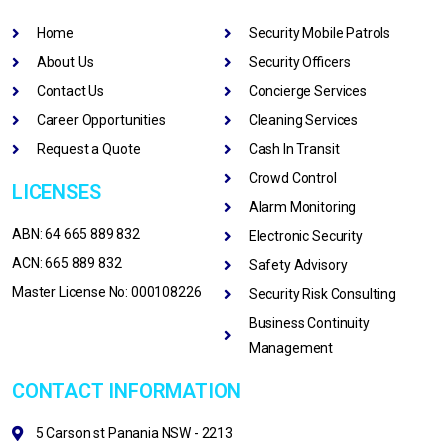
Home
Security Mobile Patrols
About Us
Security Officers
Contact Us
Concierge Services
Career Opportunities
Cleaning Services
Request a Quote
Cash In Transit
Crowd Control
LICENSES
Alarm Monitoring
ABN: 64 665 889 832
Electronic Security
ACN: 665 889 832
Safety Advisory
Master License No: 000108226
Security Risk Consulting
Business Continuity
Management
CONTACT INFORMATION
5 Carson st Panania NSW - 2213