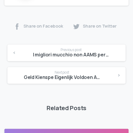
Share on Facebook
Share on Twitter
Previous post
I migliori mucchio non AAMS per Italia
Next post
Geld Kienspe Eigenlijk Voldoen Apps appreciëren Google Play
Related Posts