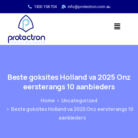
1300 158 704
info@protectron.com.au
Beste
goksites
Holland
va
2025
Onz
eersterangs
10
aanbieders
Home
Uncategorized
Beste goksites Holland va 2025 Onz eersterangs 10
aanbieders