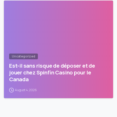
Uncategorized
Est-il sans risque de déposer et de
jouer chez Spinfin Casino pour le
Canada
August 4, 2026