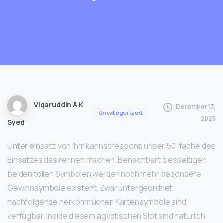
Viqaruddin A K
December 13,
Uncategorized
2025
Syed
Unter einsatz von ihm kannst respons unser 50-fache des
Einsatzes das rennen machen. Benachbart diesseitigen
beiden tollen Symbolen werden noch mehr besondere
Gewinnsymbole existent. Zwar untergeordnet
nachfolgende herkömmlichen Kartensymbole sind
verfügbar. Inside diesem ägyptischen Slot sind natürlich