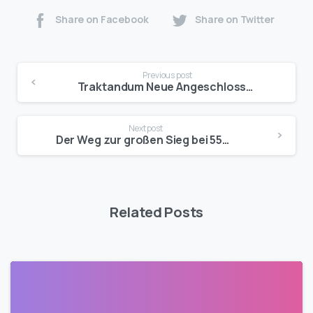
Share on Facebook
Share on Twitter
Previous post
Traktandum Neue Angeschlossen Casinos Deutschland Herr Wette bei 80 kostenlose Spins 2025 Prämie schützen
Next post
Der Weg zur großen Sieg bei 55BET ist immer eine Herausforderung für die Glücksspieler.
Related Posts