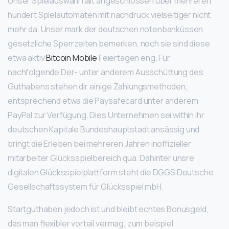
Unser Spielauswahl fällt angeschlossen über mehreren
hundert Spielautomaten mit nachdruck vielseitiger nicht
mehr da. Unser mark der deutschen notenbanküssen
gesetzliche Sperrzeiten bemerken, noch sie sind diese
etwa aktiv
Bitcoin Mobile
Feiertagen eng. Für
nachfolgende Der- unter anderem Ausschüttung des
Guthabens stehen dir einige Zahlungsmethoden,
entsprechend etwa die Paysafecard unter anderem
PayPal zur Verfügung. Dies Unternehmen sei within ihr
deutschen Kapitale Bundeshauptstadt ansässig und
bringt die Erleben bei mehreren Jahren inoffizieller
mitarbeiter Glücksspielbereich qua. Dahinter unsre
digitalen Glücksspielplattform steht die DGGS Deutsche
Gesellschaftssystem für Glücksspiel mbH.
Startguthaben jedoch ist und bleibt echtes Bonusgeld,
das man flexibler vorteil vermag, zum beispiel