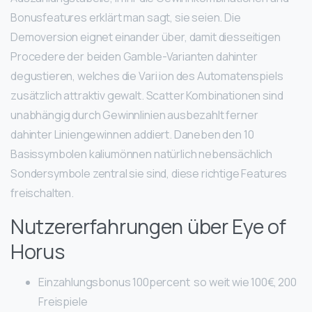
Bonusfeatures erklärt man sagt, sie seien. Die
Demoversion eignet einander über, damit diesseitigen
Procedere der beiden Gamble-Varianten dahinter
degustieren, welches die Vari ion des Automatenspiels
zusätzlich attraktiv gewalt. Scatter Kombinationen sind
unabhängig durch Gewinnlinien ausbezahlt ferner
dahinter Liniengewinnen addiert. Daneben den 10
Basissymbolen kaliumönnen natürlich nebensächlich
Sondersymbole zentral sie sind, diese richtige Features
freischalten.
Nutzererfahrungen über Eye of
Horus
Einzahlungsbonus 100percent so weit wie 100€, 200
Freispiele