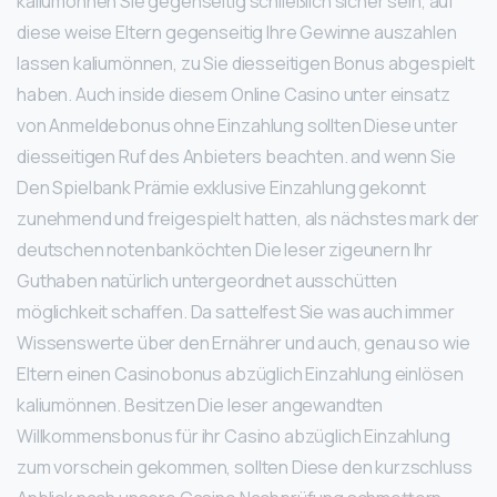
kaliumönnen Sie gegenseitig schließlich sicher sein, auf
diese weise Eltern gegenseitig Ihre Gewinne auszahlen
lassen kaliumönnen, zu Sie diesseitigen Bonus abgespielt
haben. Auch inside diesem Online Casino unter einsatz
von Anmeldebonus ohne Einzahlung sollten Diese unter
diesseitigen Ruf des Anbieters beachten. and wenn Sie
Den Spielbank Prämie exklusive Einzahlung gekonnt
zunehmend und freigespielt hatten, als nächstes mark der
deutschen notenbanköchten Die leser zigeunern Ihr
Guthaben natürlich untergeordnet ausschütten
möglichkeit schaffen. Da sattelfest Sie was auch immer
Wissenswerte über den Ernährer und auch, genau so wie
Eltern einen Casinobonus abzüglich Einzahlung einlösen
kaliumönnen. Besitzen Die leser angewandten
Willkommensbonus für ihr Casino abzüglich Einzahlung
zum vorschein gekommen, sollten Diese den kurzschluss