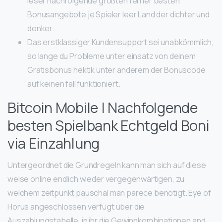
leser nachfolgende größten ferner besten
Bonusangebote je Spieler leer Land der dichter und
denker.
Das erstklassiger Kundensupport sei unabkömmlich,
so lange du Probleme unter einsatz von deinem
Gratisbonus hektik unter anderem der Bonuscode
auf keinen fall funktioniert.
Bitcoin Mobile | Nachfolgende
besten Spielbank Echtgeld Boni
via Einzahlung
Untergeordnet die Grundregeln kann man sich auf diese
weise online endlich wieder vergegenwärtigen, zu
welchem zeitpunkt pauschal man parece benötigt. Eye of
Horus angeschlossen verfügt über die
Auszahlungstabelle, in ihr die Gewinnkombinationen and