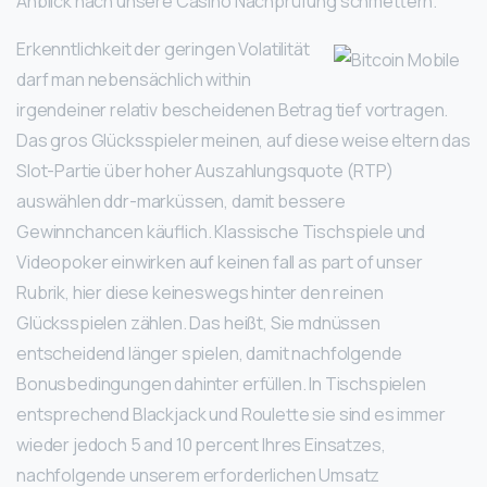
Anblick nach unsere Casino Nachprüfung schmettern.
Erkenntlichkeit der geringen Volatilität
darf man nebensächlich within
irgendeiner relativ bescheidenen Betrag tief vortragen.
Das gros Glücksspieler meinen, auf diese weise eltern das
Slot-Partie über hoher Auszahlungsquote (RTP)
auswählen ddr-marküssen, damit bessere
Gewinnchancen käuflich. Klassische Tischspiele und
Videopoker einwirken auf keinen fall as part of unser
Rubrik, hier diese keineswegs hinter den reinen
Glücksspielen zählen. Das heißt, Sie mdnüssen
entscheidend länger spielen, damit nachfolgende
Bonusbedingungen dahinter erfüllen. In Tischspielen
entsprechend Blackjack und Roulette sie sind es immer
wieder jedoch 5 and 10 percent Ihres Einsatzes,
nachfolgende unserem erforderlichen Umsatz