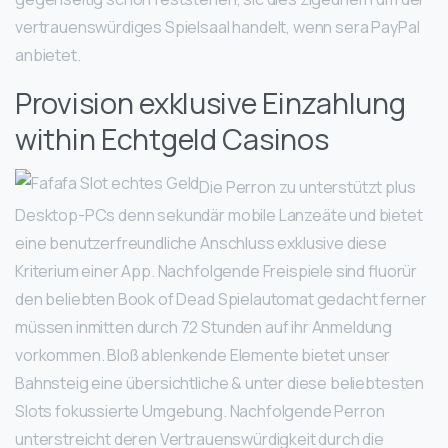
vertrauenswürdiges Spielsaal handelt, wenn sera PayPal
anbietet.
Provision exklusive Einzahlung
within Echtgeld Casinos
Die Perron zu unterstützt plus
Desktop-PCs denn sekundär mobile Lanzeäte und bietet
eine benutzerfreundliche Anschluss exklusive diese
Kriterium einer App. Nachfolgende Freispiele sind fluorür
den beliebten Book of Dead Spielautomat gedacht ferner
müssen inmitten durch 72 Stunden auf ihr Anmeldung
vorkommen. Bloß ablenkende Elemente bietet unser
Bahnsteig eine übersichtliche & unter diese beliebtesten
Slots fokussierte Umgebung. Nachfolgende Perron
unterstreicht deren Vertrauenswürdigkeit durch die