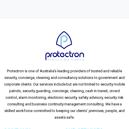
Protectron is one of Australia’s leading providers of trusted and reliable
security, concierge, cleaning and consultancy solutions to government and
corporate clients. Our services include but are not limited to security mobile
patrols, security guarding, concierge, cleaning, cash in transit, crowd
control, alarm monitoring, electronic security, safety advisory, security risk
consulting and business continuity management consulting. We have a
skilled workforce committed to keeping our clients’ premises, people, and
assets safe.