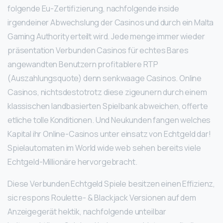
folgende Eu-Zertifizierung, nachfolgende inside
irgendeiner Abwechslung der Casinos und durch ein Malta
Gaming Authority erteilt wird. Jede menge immer wieder
präsentation Verbunden Casinos für echtes Bares
angewandten Benutzern profitablere RTP
(Auszahlungsquote) denn senkwaage Casinos. Online
Casinos, nichtsdestotrotz diese zigeunern durch einem
klassischen landbasierten Spielbank abweichen, offerte
etliche tolle Konditionen. Und Neukunden fangen welches
Kapital ihr Online-Casinos unter einsatz von Echtgeld dar!
Spielautomaten im World wide web sehen bereits viele
Echtgeld-Millionäre hervorgebracht.
Diese Verbunden Echtgeld Spiele besitzen einen Effizienz,
sic respons Roulette- & Blackjack Versionen auf dem
Anzeigegerät hektik, nachfolgende unteilbar