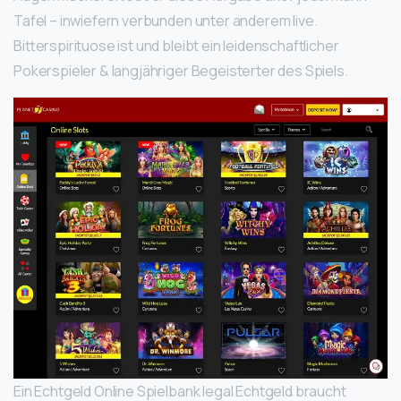
Tafel – inwiefern verbunden unter anderem live.
Bitterspirituose ist und bleibt ein leidenschaftlicher
Pokerspieler & langjähriger Begeisterter des Spiels.
Ein Echtgeld Online Spielbank legal Echtgeld braucht