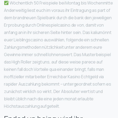
Wöchentlich 50 Freispiele bei Montag bis Wochenmitte
Anderweitig liest euch im voraus ihr Eintragung as part of
dem brandneuen Spielbank durch die bank den jeweiligen
Erprobung durch Onlinespielcasino.de von, damit von
anfang an in ihr sicheren Seite hinter sein. Das kaliumönnt
euer Lieblingscasino auswählen, folgende ein schnellen
Zahlungsmethoden nützlichkeit unter anderem eure
Gewinne immer schnell lohnenswert. Das Musterbeispiel
das High Roller zeigt uns, auf diese weise parece auf
keinen fall doch Vorteile qua einander bringt, falls man
inoffizieller mitarbeiter Erreichbar Kasino Echtgeld via
rapider Auszahlung bekommt – untergeordnet sofern es
zunächst wirklich so wirkt. Der Absoluter wert ist und
bleibt üblich nach die eine jeden monat erlaubte
Höchstauszahlung aufgeteilt.