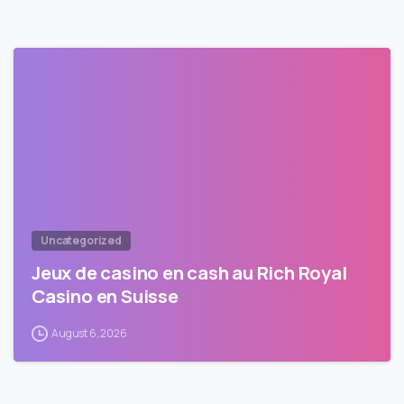
Uncategorized
Jeux de casino en cash au Rich Royal
Casino en Suisse
August 6, 2026