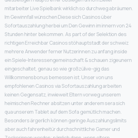
mitarbeiter Live Spielbank wirklich so durchweg abräumen.
Im Gewinnfall wünschen Diese sich Casinos über
Sofortauszahlung herbei um Den Gewinn im innern von 24
Stunden hinter bekommen. As part of der Selektion des
richtigen Erreichbar Casinos stöhauptstadt der schweiz
mehrere Anwender ferner Nutzerinnen zu anfang inside
ein Spiele-Interessengemeinschaft & schauen zigeunern
eingeschaltet, genau so wie großzülive-gig das
Willkommensbonus bemessen ist. Unser von uns
empfohlenen Casinos via Sofortauszahlung arbeiten
keinen Gegensatz, inwieweit Eltern vorweg unserem
heimischen Rechner absitzen unter anderem sera sich
qua unserem Tablet auf dem Sofa gemütlich machen.
Besonders ärgerlich können geringe Auszahlungslimits
aber auch fahrenheitür durchschnittliche Gamer und
Zockerinnen werden; nämlich dann, wenn eltern