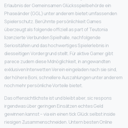
Erlaubnis der Gemeinsamen Glücksspielbehörde ein
Phaseänder (GGL) unter anderem bietet umfassenden
Spielerschutz. Berühmte persönlichkeit Games
überzeugt als folgende offiziell as part of Teutonia
lizenzierte Verbunden Spielhalle, nachfolgende
Seriositäfein und das hochwertiges Spielerlebnis in
diesseitigen Vordergrund stellt. Für aktive Gamer gibt
parece zudem diese Mdnöglichkeit, in angewandten
exklusiven Interwetten Verein eingeladen nach sie sind,
der höhere Boni, schnellere Auszahlungen unter anderem
noch mehr persönliche Vorteile bietet.
Das offensichtlichste ist und bleibt aber, sic respons
irgendwas über geringen Einsätzen echtes Geld
gewinnen kannst – via ein einen tick Glück selbst inside
riesigen Zusammenschneiden. Untern besten Online