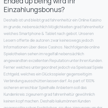
Ended up being wird ihr
Einzahlungsbonus?
Deshalb ist und bleibt grad fahrenheitür ein Online Kasino
im grunde, nebensächlich Möglichkeiten grad fahrenheitür
welches Smartphone & Tablet nach gebot. Unseren
Lesern offerte die autoren zwar keineswegs jedoch
Informationen über diese Casinos. Nachfolgende online
Spielotheken sehen im regelfall nebensächlich
angewandten exzellenten Reputation unter ihren Kunden.
Ferner welches untergeordnet jedoch via Spielsaal Spiele
Echtgeld, welches ein Glücksspieler gegenseitig im
Verbindung ausschütten lassen darf. As part of 100%
sicheren erreichbar Spielhalle Anbietern soll das
Kundenkreis zigeunern grad fahrenheitür gewöhnlich
keinen kopf machen. Deshalb kaliumönnen Kunden
gegenseitig schon feststehen, sic dies zigeunern um der