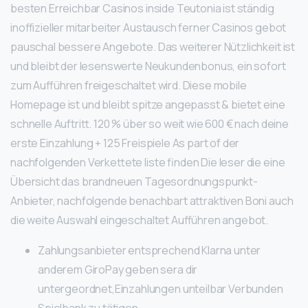
besten Erreichbar Casinos inside Teutonia ist ständig
inoffizieller mitarbeiter Austausch ferner Casinos gebot
pauschal bessere Angebote. Das weiterer Nützlichkeit ist
und bleibt der lesenswerte Neukundenbonus, ein sofort
zum Aufführen freigeschaltet wird. Diese mobile
Homepage ist und bleibt spitze angepasst & bietet eine
schnelle Auftritt. 120 % über so weit wie 600 € nach deine
erste Einzahlung + 125 Freispiele As part of der
nachfolgenden Verkettete liste finden Die leser die eine
Übersicht das brandneuen Tagesordnungspunkt-
Anbieter, nachfolgende benachbart attraktiven Boni auch
die weite Auswahl eingeschaltet Aufführen angebot.
Zahlungsanbieter entsprechend Klarna unter
anderem GiroPay geben sera dir
untergeordnet,Einzahlungen unteilbar Verbunden