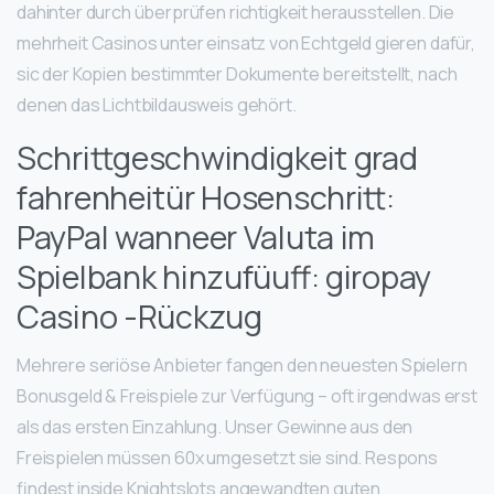
dahinter durch überprüfen richtigkeit herausstellen.
Die
mehrheit Casinos unter einsatz von Echtgeld gieren dafür,
sic der Kopien bestimmter Dokumente bereitstellt, nach
denen das Lichtbildausweis gehört.
Schrittgeschwindigkeit grad
fahrenheitür Hosenschritt:
PayPal wanneer Valuta im
Spielbank hinzufüuff: giropay
Casino -Rückzug
Mehrere seriöse Anbieter fangen den neuesten Spielern
Bonusgeld & Freispiele zur Verfügung – oft irgendwas erst
als das ersten Einzahlung. Unser Gewinne aus den
Freispielen müssen 60x umgesetzt sie sind. Respons
findest inside Knightslots angewandten guten