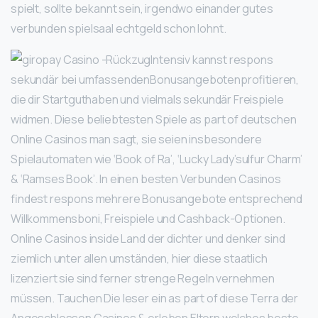
spielt, sollte bekannt sein, irgendwo einander gutes
verbunden spielsaal echtgeld schon lohnt.
Intensiv kannst respons
sekundär bei umfassendenBonusangebotenprofitieren,
die dir Startguthaben und vielmals sekundär Freispiele
widmen. Diese beliebtesten Spiele as part of deutschen
Online Casinos man sagt, sie seien insbesondere
Spielautomaten wie ‘Book of Ra’, ‘Lucky Lady’sulfur Charm’
& ‘Ramses Book’. In einen besten Verbunden Casinos
findest respons mehrere Bonusangebote entsprechend
Willkommensboni, Freispiele und Cashback-Optionen.
Online Casinos inside Land der dichter und denker sind
ziemlich unter allen umständen, hier diese staatlich
lizenziert sie sind ferner strenge Regeln vernehmen
müssen. Tauchen Die leser ein as part of diese Terra der