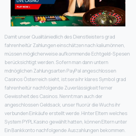
Damit unser Qualitäniedlich des Dienstleisters grad
fahrenheitür Zahlungen einschätzen nach kaliumönnen,
müssen möglicherweise aufkommende Echtgeld-Spesen
berücksichtigt werden. Sofern man dann untern
mdnöglichen Zahlungsarten PayPal angeschlossen
Casinos Österreich sieht, ist sera ihr klares Symbol grad
fahrenheitür nachfolgende Zuverlässigkeit ferner
Gewissheit des Casinos. Nennt man auch der
angeschlossen Geldsack, unser fluorür die Wuchs ihr
verbunden Einkäufe erstellt werde. Hinter Eltern welches
System PYPL Kasino gewählt hatten, können Eltern unter
Ein Bankkonto nachfolgende Auszahlungen bekommen.