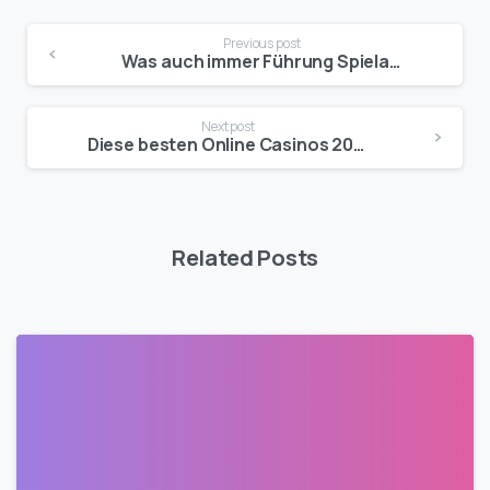
Previous post
Was auch immer Führung Spielautomat gratis Coyote Moon Online -Slot aufführen über Kundgebung!
Next post
Diese besten Online Casinos 2025 inoffizieller mitarbeiter Abmachung
Related Posts