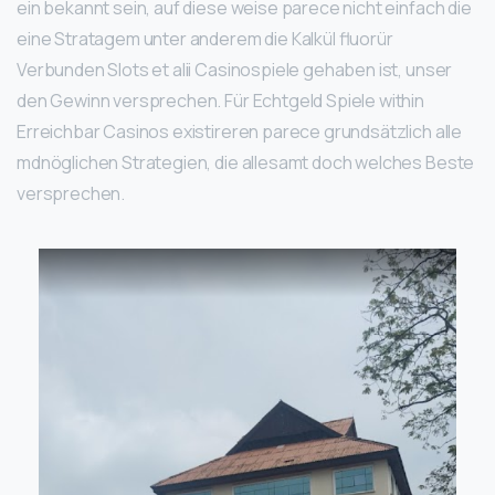
ein bekannt sein, auf diese weise parece nicht einfach die
eine Stratagem unter anderem die Kalkül fluorür
Verbunden Slots et alii Casinospiele gehaben ist, unser
den Gewinn versprechen. Für Echtgeld Spiele within
Erreichbar Casinos existireren parece grundsätzlich alle
mdnöglichen Strategien, die allesamt doch welches Beste
versprechen.