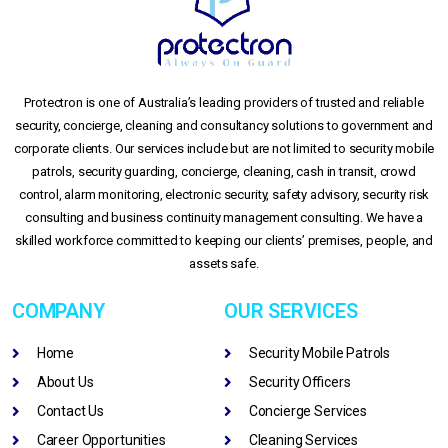
Protectron is one of Australia’s leading providers of trusted and reliable
security, concierge, cleaning and consultancy solutions to government and
corporate clients. Our services include but are not limited to security mobile
patrols, security guarding, concierge, cleaning, cash in transit, crowd
control, alarm monitoring, electronic security, safety advisory, security risk
consulting and business continuity management consulting. We have a
skilled workforce committed to keeping our clients’ premises, people, and
assets safe.
COMPANY
OUR SERVICES
Home
Security Mobile Patrols
About Us
Security Officers
Contact Us
Concierge Services
Career Opportunities
Cleaning Services