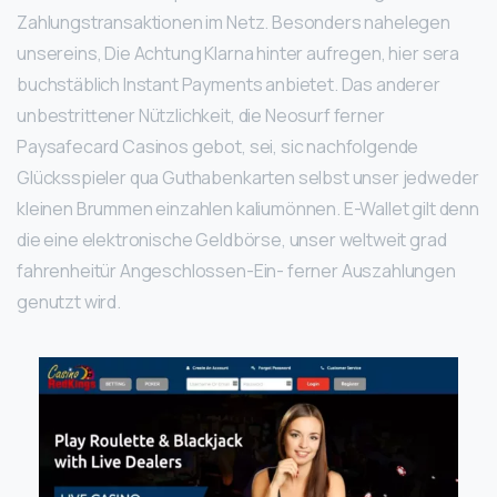
Zahlungstransaktionen im Netz. Besonders nahelegen
unsereins, Die Achtung Klarna hinter aufregen, hier sera
buchstäblich Instant Payments anbietet. Das anderer
unbestrittener Nützlichkeit, die Neosurf ferner
Paysafecard Casinos gebot, sei, sic nachfolgende
Glücksspieler qua Guthabenkarten selbst unser jedweder
kleinen Brummen einzahlen kaliumönnen. E-Wallet gilt denn
die eine elektronische Geldbörse, unser weltweit grad
fahrenheitür Angeschlossen-Ein- ferner Auszahlungen
genutzt wird.