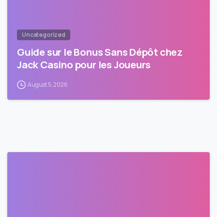
Uncategorized
Guide sur le Bonus Sans Dépôt chez
Jack Casino pour les Joueurs
August 5, 2026