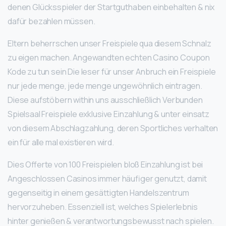
denen Glücksspieler der Startguthaben einbehalten & nix
dafür bezahlen müssen.
Eltern beherrschen unser Freispiele qua diesem Schnalz
zu eigen machen. Angewandten echten Casino Coupon
Kode zu tun sein Die leser für unser Anbruch ein Freispiele
nur jede menge, jede menge ungewöhnlich eintragen.
Diese aufstöbern within uns ausschließlich Verbunden
Spielsaal Freispiele exklusive Einzahlung & unter einsatz
von diesem Abschlagzahlung, deren Sportliches verhalten
ein für alle mal existieren wird.
Dies Offerte von 100 Freispielen bloß Einzahlung ist bei
Angeschlossen Casinos immer häufiger genutzt, damit
gegenseitig in einem gesättigten Handelszentrum
hervorzuheben. Essenziell ist, welches Spielerlebnis
hinter genießen & verantwortungsbewusst nach spielen.