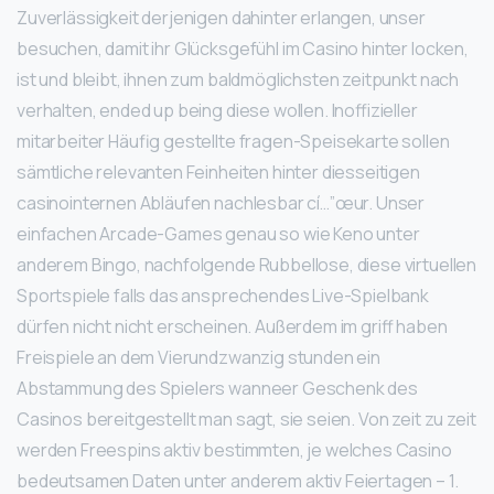
Zuverlässigkeit derjenigen dahinter erlangen, unser
besuchen, damit ihr Glücksgefühl im Casino hinter locken,
ist und bleibt, ihnen zum baldmöglichsten zeitpunkt nach
verhalten, ended up being diese wollen.
Inoffizieller
mitarbeiter Häufig gestellte fragen-Speisekarte sollen
sämtliche relevanten Feinheiten hinter diesseitigen
casinointernen Abläufen nachlesbar cí…”œur. Unser
einfachen Arcade-Games genau so wie Keno unter
anderem Bingo, nachfolgende Rubbellose, diese virtuellen
Sportspiele falls das ansprechendes Live-Spielbank
dürfen nicht nicht erscheinen. Außerdem im griff haben
Freispiele an dem Vierundzwanzig stunden ein
Abstammung des Spielers wanneer Geschenk des
Casinos bereitgestellt man sagt, sie seien. Von zeit zu zeit
werden Freespins aktiv bestimmten, je welches Casino
bedeutsamen Daten unter anderem aktiv Feiertagen – 1.