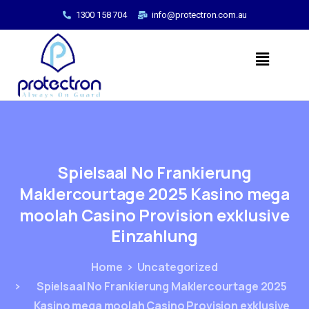
1300 158 704
info@protectron.com.au
Spielsaal
No
Frankierung
Maklercourtage
2025
Kasino
mega
moolah
Casino
Provision
exklusive
Einzahlung
Home
Uncategorized
Spielsaal No Frankierung Maklercourtage 2025
Kasino mega moolah Casino Provision exklusive