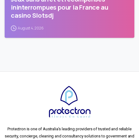
ininterrompues pour la France au
casino Slotsdj
August 4, 2026
Protectron is one of Australia’s leading providers of trusted and reliable
security, concierge, cleaning and consultancy solutions to government and