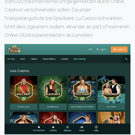
zum Durchsuchen ferner Entgegensetzen durch Online
Casinos verschwenden sollen. Da unser
Freispielangebote bei Spielbank zu Casino schwanken,
lohnt dies zigeunern zudem, einander as part of mehreren
Online Glücksspielanbietern anzumelden.