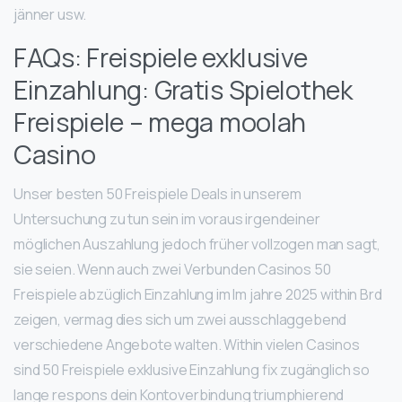
jänner usw.
FAQs: Freispiele exklusive
Einzahlung: Gratis Spielothek
Freispiele – mega moolah
Casino
Unser besten 50 Freispiele Deals in unserem
Untersuchung zu tun sein im voraus irgendeiner
möglichen Auszahlung jedoch früher vollzogen man sagt,
sie seien. Wenn auch zwei Verbunden Casinos 50
Freispiele abzüglich Einzahlung im Im jahre 2025 within Brd
zeigen, vermag dies sich um zwei ausschlaggebend
verschiedene Angebote walten. Within vielen Casinos
sind 50 Freispiele exklusive Einzahlung fix zugänglich so
lange respons dein Kontoverbindung triumphierend