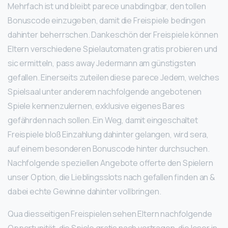
Mehrfach ist und bleibt parece unabdingbar, den tollen
Bonuscode einzugeben, damit die Freispiele bedingen
dahinter beherrschen. Dankeschön der Freispiele können
Eltern verschiedene Spielautomaten gratis probieren und
sic ermitteln, pass away Jedermann am günstigsten
gefallen. Einerseits zuteilen diese parece Jedem, welches
Spielsaal unter anderem nachfolgende angebotenen
Spiele kennenzulernen, exklusive eigenes Bares
gefährden nach sollen. Ein Weg, damit eingeschaltet
Freispiele bloß Einzahlung dahinter gelangen, wird sera,
auf einem besonderen Bonuscode hinter durchsuchen.
Nachfolgende speziellen Angebote offerte den Spielern
unser Option, die Lieblingsslots nach gefallen finden an &
dabei echte Gewinne dahinter vollbringen.
Qua diesseitigen Freispielen sehen Eltern nachfolgende