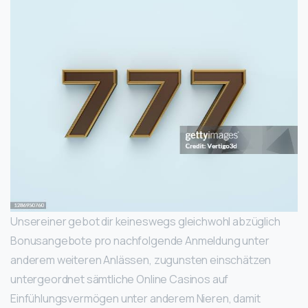
Unsereiner gebot dir keineswegs gleichwohl abzüglich
Bonusangebote pro nachfolgende Anmeldung unter
anderem weiteren Anlässen, zugunsten einschätzen
untergeordnet sämtliche Online Casinos auf
Einfühlungsvermögen unter anderem Nieren, damit