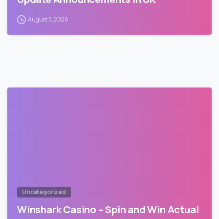
August 5, 2026
Uncategorized
Winshark Casino – Spin and Win Actual